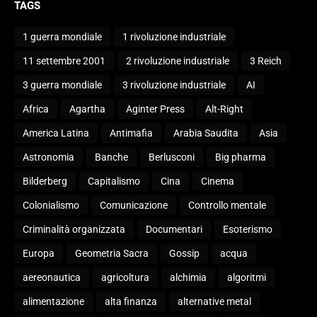
TAGS
1 guerra mondiale
1 rivoluzione industriale
11 settembre 2001
2 rivoluzione industriale
3 Reich
3 guerra mondiale
3 rivoluzione industriale
AI
Africa
Agartha
Aginter Press
Alt-Right
America Latina
Antimafia
Arabia Saudita
Asia
Astronomia
Banche
Berlusconi
Big pharma
Bilderberg
Capitalismo
Cina
Cinema
Colonialismo
Comunicazione
Controllo mentale
Criminalità organizzata
Documentari
Esoterismo
Europa
Geometria Sacra
Gossip
acqua
aereonautica
agricoltura
alchimia
algoritmi
alimentazione
alta finanza
alternative metal