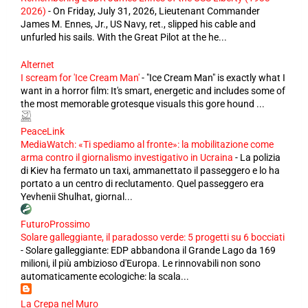
2026)
-
On Friday, July 31, 2026, Lieutenant Commander
James M. Ennes, Jr., US Navy, ret., slipped his cable and
unfurled his sails. With the Great Pilot at the he...
Alternet
I scream for 'Ice Cream Man'
-
"Ice Cream Man" is exactly what I
want in a horror film: It's smart, energetic and includes some of
the most memorable grotesque visuals this gore hound ...
PeaceLink
MediaWatch: «Ti spediamo al fronte»: la mobilitazione come
arma contro il giornalismo investigativo in Ucraina
-
La polizia
di Kiev ha fermato un taxi, ammanettato il passeggero e lo ha
portato a un centro di reclutamento. Quel passeggero era
Yevhenii Shulhat, giornal...
FuturoProssimo
Solare galleggiante, il paradosso verde: 5 progetti su 6 bocciati
-
Solare galleggiante: EDP abbandona il Grande Lago da 169
milioni, il più ambizioso d'Europa. Le rinnovabili non sono
automaticamente ecologiche: la scala...
La Crepa nel Muro