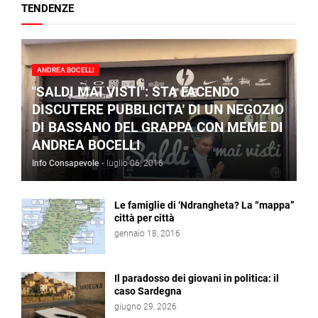
TENDENZE
ANDREA BOCELLI
"SALDI MAI VISTI": STA FACENDO
DISCUTERE PUBBLICITA' DI UN NEGOZIO
DI BASSANO DEL GRAPPA CON MEME DI
ANDREA BOCELLI
Info Consapevole
-
luglio 06, 2016
Le famiglie di ‘Ndrangheta? La “mappa”
città per città
gennaio 18, 2016
Il paradosso dei giovani in politica: il
caso Sardegna
giugno 29, 2026