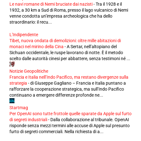
Le navi romane di Nemi bruciate dai nazisti
-
Tra il 1928 e il
1932, a 30 km a Sud di Roma, presso il lago vulcanico di Nemi
venne condotta un’impresa archeologica che ha dello
straordinario: il recu...
L'Indipendente
Tibet, nuova ondata di demolizioni: oltre mille abitazioni di
monaci nel mirino della Cina
-
A Sertar, nell’altopiano del
Sichuan occidentale, le ruspe lavorano di notte. È il metodo
scelto dalle autorità cinesi per abbattere, senza testimoni né ...
Notizie Geopolitiche
Francia e Italia nell’Indo Pacifico, ma restano divergenze sulla
strategia
-
di Giuseppe Gagliano – Francia e Italia puntano a
rafforzare la cooperazione strategica, ma sull’Indo Pacifico
continuano a emergere differenze profonde ne...
Startmag
Per OpenAI sono tutte frottole quelle sparate da Apple sul furto
di segreti industriali
-
Dalla collaborazione al tribunale. OpenAI
risponde senza mezzi termini alle accuse di Apple sul presunto
furto di segreti commerciali. Nella richiesta di a...