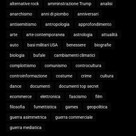
alternative rock
amminstrazione Trump
analisi
anarchismo
anni di piombo
anniversari
antisemitismo
antropologia
approfondimento
arte
arte contemporanea
astrologia
attualità
auto
basi militari USA
benessere
biografie
biologia
bufale
cambiamenti climatici
complottismo
comunismo
controcultura
controinformazione
costume
crime
cultura
dance
documenti
documenti top secret
ecommerce
elettronica
fascismo
film
filosofia
fumettistica
games
geopolitica
guerra asimmetrica
guerra commerciale
guerra mediatica