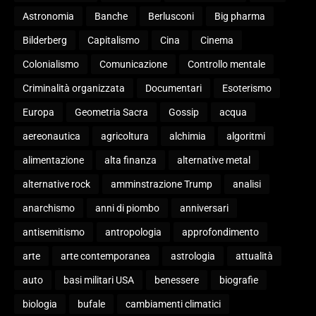
Astronomia
Banche
Berlusconi
Big pharma
Bilderberg
Capitalismo
Cina
Cinema
Colonialismo
Comunicazione
Controllo mentale
Criminalità organizzata
Documentari
Esoterismo
Europa
Geometria Sacra
Gossip
acqua
aereonautica
agricoltura
alchimia
algoritmi
alimentazione
alta finanza
alternative metal
alternative rock
amminstrazione Trump
analisi
anarchismo
anni di piombo
anniversari
antisemitismo
antropologia
approfondimento
arte
arte contemporanea
astrologia
attualità
auto
basi militari USA
benessere
biografie
biologia
bufale
cambiamenti climatici