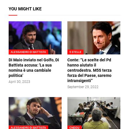
YOU MIGHT LIKE
ALESSANDRO DI BATTISTA
5 STELLE
Di Maio inviato nel Golfo, Di
Conte: “Le scelte del Pd
Battista accusa: 'La sua
hanno aiutato il
nomina è una cambiale
centrodestra. M5S terza
politica'
forza del Paese, saremo
intransigenti”
April 30, 2023
September 29, 2022
ALESSANDRO DI BATTISTA
CNDDU