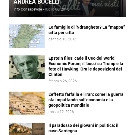
ANDREA BOCELLI
Info Consapevole
-
luglio 06, 2016
Le famiglie di ‘Ndrangheta? La “mappa”
città per città
gennaio 18, 2016
Epstein files: cade il Ceo del World
Economic Forum, il ‘buco’ su Trump e la
foto di Hawking. Ora le deposizioni dei
Clinton
febbraio 26, 2026
L’effetto farfalla e l'Iran: come la guerra
sta impattando sull'economia e la
geopolitica mondiale
marzo 12, 2026
Il paradosso dei giovani in politica: il
caso Sardegna