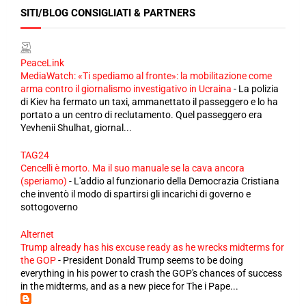
SITI/BLOG CONSIGLIATI & PARTNERS
PeaceLink
MediaWatch: «Ti spediamo al fronte»: la mobilitazione come
arma contro il giornalismo investigativo in Ucraina
-
La polizia
di Kiev ha fermato un taxi, ammanettato il passeggero e lo ha
portato a un centro di reclutamento. Quel passeggero era
Yevhenii Shulhat, giornal...
TAG24
Cencelli è morto. Ma il suo manuale se la cava ancora
(speriamo)
-
L'addio al funzionario della Democrazia Cristiana
che inventò il modo di spartirsi gli incarichi di governo e
sottogoverno
Alternet
Trump already has his excuse ready as he wrecks midterms for
the GOP
-
President Donald Trump seems to be doing
everything in his power to crash the GOP's chances of success
in the midterms, and as a new piece for The i Pape...