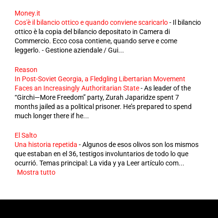
Money.it
Cos'è il bilancio ottico e quando conviene scaricarlo
-
Il bilancio
ottico è la copia del bilancio depositato in Camera di
Commercio. Ecco cosa contiene, quando serve e come
leggerlo. - Gestione aziendale / Gui...
Reason
In Post-Soviet Georgia, a Fledgling Libertarian Movement
Faces an Increasingly Authoritarian State
-
As leader of the
“Girchi—More Freedom” party, Zurah Japaridze spent 7
months jailed as a political prisoner. He’s prepared to spend
much longer there if he...
El Salto
Una historia repetida
-
Algunos de esos olivos son los mismos
que estaban en el 36, testigos involuntarios de todo lo que
ocurrió. Temas principal: La vida y ya Leer artículo com...
Mostra tutto