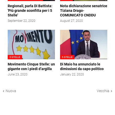
Regionali, parla Di Battista:
Nota dichiarazione senatrice
'Più grande sconfitta per i 5
Tiziana Drago-
Stelle'
COMUNICATO CNDDU
September 22, 2020
August 27, 2020
5 STELLE
5 STELLE
Movimento Cinque Stelle: un
Di Maio ha annunciato le
gigante con i piedi d’argilla
dimissioni da capo politico
June 23, 2020
January 22, 2020
Nuova
Vecchia