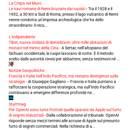
La Crepa nel Muro
Le navi romane di Nemi bruciate dai nazisti
-
Tra il 1928 e il
1932, a 30 km a Sud di Roma, presso il lago vulcanico di Nemi
venne condotta un’impresa archeologica che ha dello
straordinario: il recu...
L'Indipendente
Tibet, nuova ondata di demolizioni: oltre mille abitazioni di
monaci nel mirino della Cina
-
A Sertar, nell’altopiano del
Sichuan occidentale, le ruspe lavorano di notte. È il metodo
scelto dalle autorità cinesi per abbattere, senza testimoni né ...
Notizie Geopolitiche
Francia e Italia nell’Indo Pacifico, ma restano divergenze sulla
strategia
-
di Giuseppe Gagliano – Francia e Italia puntano a
rafforzare la cooperazione strategica, ma sull’Indo Pacifico
continuano a emergere differenze profonde ne...
Startmag
Per OpenAI sono tutte frottole quelle sparate da Apple sul furto
di segreti industriali
-
Dalla collaborazione al tribunale. OpenAI
risponde senza mezzi termini alle accuse di Apple sul presunto
furto di segreti commerciali. Nella richiesta di a...