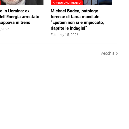
APPROFONDIMENTO
e in Ucraina: ex
Michael Baden, patologo
dell’Energia arrestato
forense di fama mondiale:
appava in treno
“Epstein non si è impiccato,
riaprite le indagini”
, 2026
February 15, 2026
Vecchia