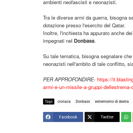
ambienti neofascisti e neonazisti.
Tra le diverse armi da guerra, bisogna s
dotazione presso l'esercito del Qatar.
Inoltre, l'inchiesta ha appurato anche de
impegnati nel
.
Donbass
Su tale tematica, bisogna segnalare che v
neonazisti nell'ambito di tale conflitto, s
-
https://it.blast
PER APPROFONDIRE
armi-e-un-missile-a-gruppi-dellestrema-
Tags
cronaca
Donbass
estremismo di destra
Facebook
Twitter