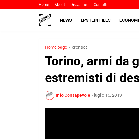
Home
About
Disclaimer
Contatti
NEWS
EPSTEIN FILES
ECONOMI
Home page
cronaca
Torino, armi da 
estremisti di dest
Info Consapevole
-
luglio 16, 2019