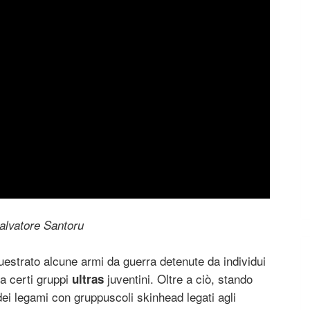
alvatore Santoru
uestrato alcune armi da guerra detenute da individui
 a certi gruppi
juventini. Oltre a ciò, stando
ultras
dei legami con gruppuscoli skinhead legati agli