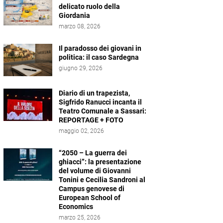
delicato ruolo della
Giordania
marzo 08, 2026
Il paradosso dei giovani in
politica: il caso Sardegna
giugno 29, 2026
Diario di un trapezista,
Sigfrido Ranucci incanta il
Teatro Comunale a Sassari:
REPORTAGE + FOTO
maggio 02, 2026
“2050 – La guerra dei
ghiacci”: la presentazione
del volume di Giovanni
Tonini e Cecilia Sandroni al
Campus genovese di
European School of
Economics
marzo 25, 2026