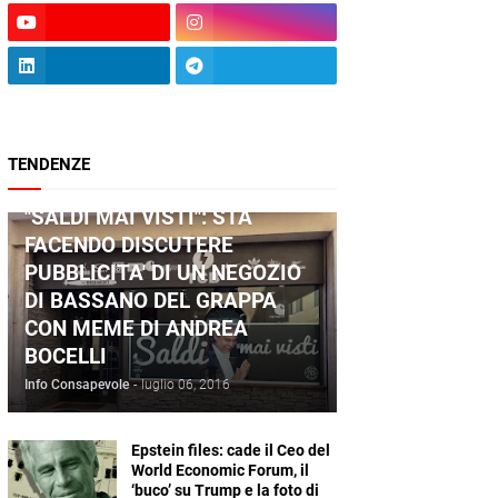
TENDENZE
ANDREA BOCELLI
"SALDI MAI VISTI": STA
FACENDO DISCUTERE
PUBBLICITA' DI UN NEGOZIO
DI BASSANO DEL GRAPPA
CON MEME DI ANDREA
BOCELLI
Info Consapevole
-
luglio 06, 2016
Epstein files: cade il Ceo del
World Economic Forum, il
‘buco’ su Trump e la foto di