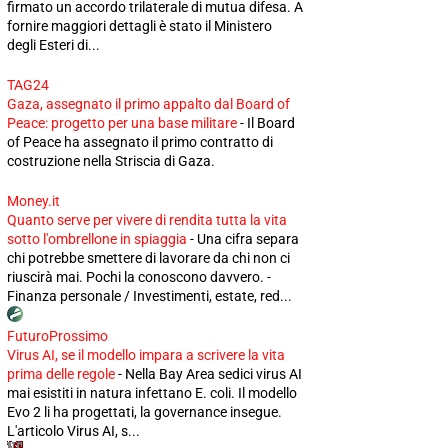
firmato un accordo trilaterale di mutua difesa. A
fornire maggiori dettagli è stato il Ministero
degli Esteri di...
TAG24
Gaza, assegnato il primo appalto dal Board of
Peace: progetto per una base militare
-
Il Board
of Peace ha assegnato il primo contratto di
costruzione nella Striscia di Gaza.
Money.it
Quanto serve per vivere di rendita tutta la vita
sotto l'ombrellone in spiaggia
-
Una cifra separa
chi potrebbe smettere di lavorare da chi non ci
riuscirà mai. Pochi la conoscono davvero. -
Finanza personale / Investimenti, estate, red...
FuturoProssimo
Virus AI, se il modello impara a scrivere la vita
prima delle regole
-
Nella Bay Area sedici virus AI
mai esistiti in natura infettano E. coli. Il modello
Evo 2 li ha progettati, la governance insegue.
L'articolo Virus AI, s...