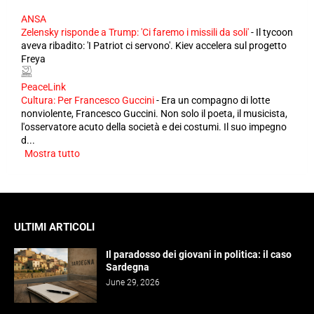
ANSA
Zelensky risponde a Trump: 'Ci faremo i missili da soli'
-
Il tycoon
aveva ribadito: 'I Patriot ci servono'. Kiev accelera sul progetto
Freya
PeaceLink
Cultura: Per Francesco Guccini
-
Era un compagno di lotte
nonviolente, Francesco Guccini. Non solo il poeta, il musicista,
l'osservatore acuto della società e dei costumi. Il suo impegno
d...
Mostra tutto
ULTIMI ARTICOLI
Il paradosso dei giovani in politica: il caso
Sardegna
June 29, 2026