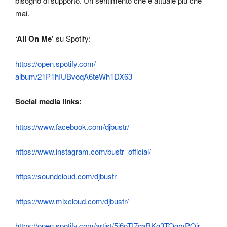
bisogno di supporto. Un sentimento che è attuale più che
mai.
‘All On Me’
su Spotify:
https://open.spotify.com/
album/21P1hIUBvoqA6teWh1DX63
Social media links:
https://www.facebook.com/
djbustr/
https://www.instagram.com/
bustr_official/
https://soundcloud.com/djbustr
https://www.mixcloud.com/
djbustr/
https://open.spotify.com/
artist/5i6oTI7gaBKg3TOgryPQir