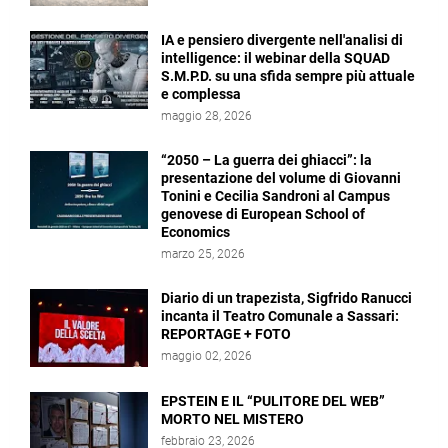
IA e pensiero divergente nell'analisi di
intelligence: il webinar della SQUAD
S.M.P.D. su una sfida sempre più attuale
e complessa
maggio 28, 2026
“2050 – La guerra dei ghiacci”: la
presentazione del volume di Giovanni
Tonini e Cecilia Sandroni al Campus
genovese di European School of
Economics
marzo 25, 2026
Diario di un trapezista, Sigfrido Ranucci
incanta il Teatro Comunale a Sassari:
REPORTAGE + FOTO
maggio 02, 2026
EPSTEIN E IL “PULITORE DEL WEB”
MORTO NEL MISTERO
febbraio 23, 2026