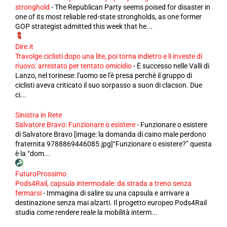
stronghold
-
The Republican Party seems poised for disaster in
one of its most reliable red-state strongholds, as one former
GOP strategist admitted this week that he...
Dire.it
Travolge ciclisti dopo una lite, poi torna indietro e li investe di
nuovo: arrestato per tentato omicidio
-
È successo nelle Valli di
Lanzo, nel torinese: l'uomo se l'è presa perchè il gruppo di
ciclisti aveva criticato il suo sorpasso a suon di clacson. Due
ci...
Sinistra in Rete
Salvatore Bravo: Funzionare o esistere
-
Funzionare o esistere
di Salvatore Bravo [image: la domanda di caino male perdono
fraternita 9788869446085.jpg]“Funzionare o esistere?” questa
è la “dom...
FuturoProssimo
Pods4Rail, capsula intermodale: da strada a treno senza
fermarsi
-
Immagina di salire su una capsula e arrivare a
destinazione senza mai alzarti. Il progetto europeo Pods4Rail
studia come rendere reale la mobilità interm...