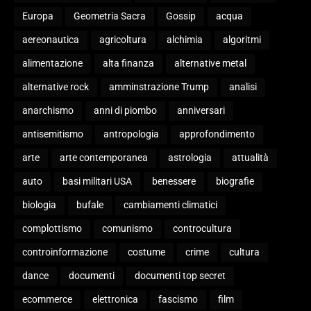
Europa
Geometria Sacra
Gossip
acqua
aereonautica
agricoltura
alchimia
algoritmi
alimentazione
alta finanza
alternative metal
alternative rock
amminstrazione Trump
analisi
anarchismo
anni di piombo
anniversari
antisemitismo
antropologia
approfondimento
arte
arte contemporanea
astrologia
attualità
auto
basi militari USA
benessere
biografie
biologia
bufale
cambiamenti climatici
complottismo
comunismo
controcultura
controinformazione
costume
crime
cultura
dance
documenti
documenti top secret
ecommerce
elettronica
fascismo
film