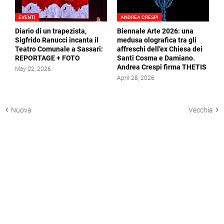
EVENTI
ANDREA CRESPI
Diario di un trapezista,
Biennale Arte 2026: una
Sigfrido Ranucci incanta il
medusa olografica tra gli
Teatro Comunale a Sassari:
affreschi dell’ex Chiesa dei
REPORTAGE + FOTO
Santi Cosma e Damiano.
Andrea Crespi firma THETIS
May 02, 2026
April 28, 2026
Nuova
Vecchia