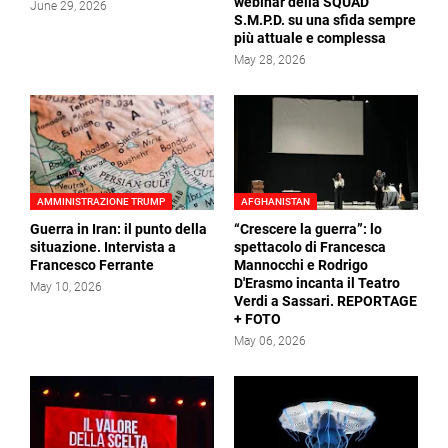
webinar della SQUAD
June 29, 2026
S.M.P.D. su una sfida sempre
più attuale e complessa
May 28, 2026
AMMINISTRAZIONE TRUMP
AFGHANISTAN
Guerra in Iran: il punto della
“Crescere la guerra”: lo
situazione. Intervista a
spettacolo di Francesca
Francesco Ferrante
Mannocchi e Rodrigo
D'Erasmo incanta il Teatro
May 10, 2026
Verdi a Sassari. REPORTAGE
+ FOTO
May 06, 2026