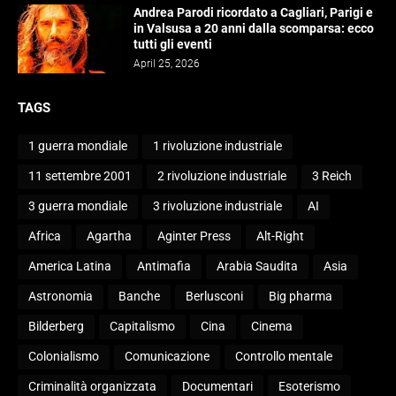
Andrea Parodi ricordato a Cagliari, Parigi e
in Valsusa a 20 anni dalla scomparsa: ecco
tutti gli eventi
April 25, 2026
TAGS
1 guerra mondiale
1 rivoluzione industriale
11 settembre 2001
2 rivoluzione industriale
3 Reich
3 guerra mondiale
3 rivoluzione industriale
AI
Africa
Agartha
Aginter Press
Alt-Right
America Latina
Antimafia
Arabia Saudita
Asia
Astronomia
Banche
Berlusconi
Big pharma
Bilderberg
Capitalismo
Cina
Cinema
Colonialismo
Comunicazione
Controllo mentale
Criminalità organizzata
Documentari
Esoterismo