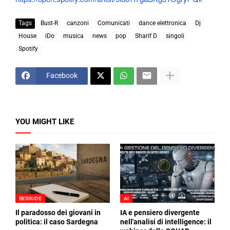
Tags
Bust-R
canzoni
Comunicati
dance elettronica
Dj
House
iDo
musica
news
pop
Sharif D
singoli
Spotify
Facebook
YOU MIGHT LIKE
BESSUDE
AI
Il paradosso dei giovani in
IA e pensiero divergente
politica: il caso Sardegna
nell'analisi di intelligence: il