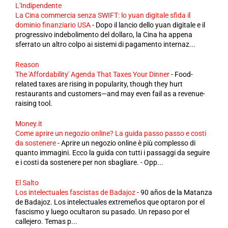
L'Indipendente
La Cina commercia senza SWIFT: lo yuan digitale sfida il
dominio finanziario USA
-
Dopo il lancio dello yuan digitale e il
progressivo indebolimento del dollaro, la Cina ha appena
sferrato un altro colpo ai sistemi di pagamento internaz...
Reason
The 'Affordability' Agenda That Taxes Your Dinner
-
Food-
related taxes are rising in popularity, though they hurt
restaurants and customers—and may even fail as a revenue-
raising tool.
Money.it
Come aprire un negozio online? La guida passo passo e costi
da sostenere
-
Aprire un negozio online è più complesso di
quanto immagini. Ecco la guida con tutti i passaggi da seguire
e i costi da sostenere per non sbagliare. - Opp...
El Salto
Los intelectuales fascistas de Badajoz
-
90 años de la Matanza
de Badajoz. Los intelectuales extremeños que optaron por el
fascismo y luego ocultaron su pasado. Un repaso por el
callejero. Temas p...