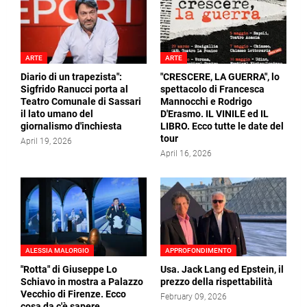
ARTE
ARTE
Diario di un trapezista":
"CRESCERE, LA GUERRA", lo
Sigfrido Ranucci porta al
spettacolo di Francesca
Teatro Comunale di Sassari
Mannocchi e Rodrigo
il lato umano del
D'Erasmo. IL VINILE ed IL
giornalismo d'inchiesta
LIBRO. Ecco tutte le date del
tour
April 19, 2026
April 16, 2026
ALESSIA MALORGIO
APPROFONDIMENTO
"Rotta" di Giuseppe Lo
Usa. Jack Lang ed Epstein, il
Schiavo in mostra a Palazzo
prezzo della rispettabilità
Vecchio di Firenze. Ecco
February 09, 2026
cosa da c'è sapere