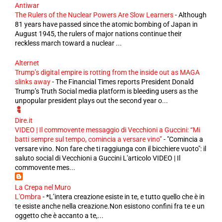
Antiwar
The Rulers of the Nuclear Powers Are Slow Learners
-
Although
81 years have passed since the atomic bombing of Japan in
August 1945, the rulers of major nations continue their
reckless march toward a nuclear ...
Alternet
Trump’s digital empire is rotting from the inside out as MAGA
slinks away
-
The Financial Times reports President Donald
Trump’s Truth Social media platform is bleeding users as the
unpopular president plays out the second year o...
Dire.it
VIDEO | Il commovente messaggio di Vecchioni a Guccini: “Mi
batti sempre sul tempo, comincia a versare vino”
-
"Comincia a
versare vino. Non fare che ti raggiunga con il bicchiere vuoto": il
saluto social di Vecchioni a Guccini L'articolo VIDEO | Il
commovente mes...
La Crepa nel Muro
L'Ombra
-
*L’intera creazione esiste in te, e tutto quello che è in
te esiste anche nella creazione.Non esistono confini fra te e un
oggetto che è accanto a te,...