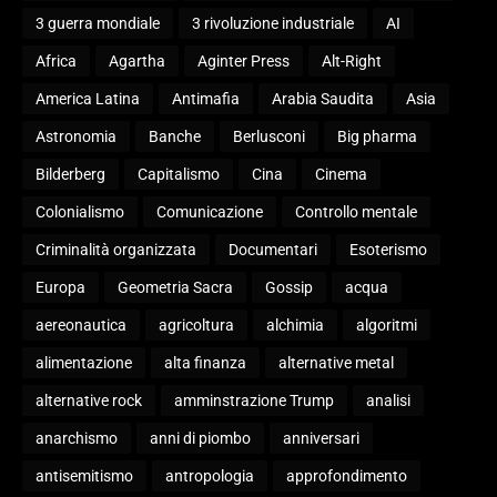
3 guerra mondiale
3 rivoluzione industriale
AI
Africa
Agartha
Aginter Press
Alt-Right
America Latina
Antimafia
Arabia Saudita
Asia
Astronomia
Banche
Berlusconi
Big pharma
Bilderberg
Capitalismo
Cina
Cinema
Colonialismo
Comunicazione
Controllo mentale
Criminalità organizzata
Documentari
Esoterismo
Europa
Geometria Sacra
Gossip
acqua
aereonautica
agricoltura
alchimia
algoritmi
alimentazione
alta finanza
alternative metal
alternative rock
amminstrazione Trump
analisi
anarchismo
anni di piombo
anniversari
antisemitismo
antropologia
approfondimento