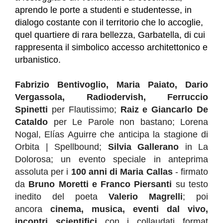
aprendo le porte a studenti e studentesse, in
dialogo costante con il territorio che lo accoglie,
quel quartiere di rara bellezza, Garbatella, di cui
rappresenta il simbolico accesso architettonico e
urbanistico.
Fabrizio Bentivoglio, Maria Paiato, Dario
Vergassola, Radiodervish, Ferruccio
Spinetti
per Flautissimo;
Raiz e Giancarlo De
Cataldo
per Le Parole non bastano; Lorena
Nogal, Elías Aguirre che anticipa la stagione di
Orbita | Spellbound;
Silvia Gallerano
in La
Dolorosa; un evento speciale in anteprima
assoluta per i
100 anni di Maria Callas
- firmato
da
Bruno Moretti e Franco Piersanti
su testo
inedito del poeta
Valerio Magrelli
; poi
ancora
cinema, musica, eventi dal vivo,
incontri scientifici
con i collaudati format