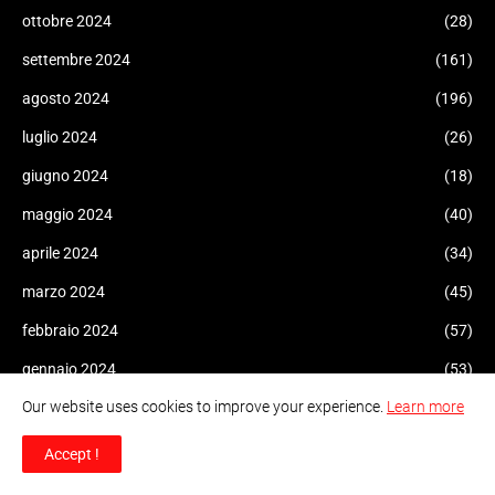
ottobre 2024
(28)
settembre 2024
(161)
agosto 2024
(196)
luglio 2024
(26)
giugno 2024
(18)
maggio 2024
(40)
aprile 2024
(34)
marzo 2024
(45)
febbraio 2024
(57)
gennaio 2024
(53)
Our website uses cookies to improve your experience.
Learn more
dicembre 2023
(47)
novembre 2023
(42)
Accept !
ottobre 2023
(206)