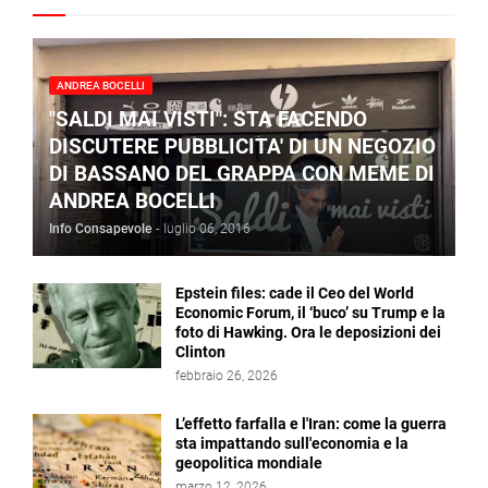
ANDREA BOCELLI
"SALDI MAI VISTI": STA FACENDO
DISCUTERE PUBBLICITA' DI UN NEGOZIO
DI BASSANO DEL GRAPPA CON MEME DI
ANDREA BOCELLI
Info Consapevole
-
luglio 06, 2016
Epstein files: cade il Ceo del World
Economic Forum, il ‘buco’ su Trump e la
foto di Hawking. Ora le deposizioni dei
Clinton
febbraio 26, 2026
L’effetto farfalla e l'Iran: come la guerra
sta impattando sull'economia e la
geopolitica mondiale
marzo 12, 2026