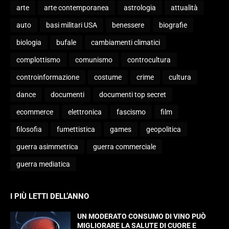
arte
arte contemporanea
astrologia
attualità
auto
basi militari USA
benessere
biografie
biologia
bufale
cambiamenti climatici
complottismo
comunismo
controcultura
controinformazione
costume
crime
cultura
dance
documenti
documenti top secret
ecommerce
elettronica
fascismo
film
filosofia
fumettistica
games
geopolitica
guerra asimmetrica
guerra commerciale
guerra mediatica
I PIÙ LETTI DELL’ANNO
UN MODERATO CONSUMO DI VINO PUÒ
MIGLIORARE LA SALUTE DI CUORE E