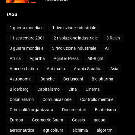
TAGS
1 guerra mondiale
1 rivoluzione industriale
11 settembre 2001
2 rivoluzione industriale
3 Reich
3 guerra mondiale
3 rivoluzione industriale
AI
Africa
Agartha
Aginter Press
Alt-Right
America Latina
Antimafia
Arabia Saudita
Asia
Astronomia
Banche
Berlusconi
Big pharma
Bilderberg
Capitalismo
Cina
Cinema
Colonialismo
Comunicazione
Controllo mentale
Criminalità organizzata
Documentari
Esoterismo
Europa
Geometria Sacra
Gossip
acqua
aereonautica
agricoltura
alchimia
algoritmi