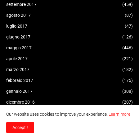
settembre 2017
(459)
agosto 2017
(87)
luglio 2017
(47)
giugno 2017
(126)
maggio 2017
(446)
aprile 2017
(221)
marzo 2017
(182)
febbraio 2017
(175)
gennaio 2017
(308)
dicembre 2016
(207)
novembre 2016
(227)
Our website uses cookies to improve your experience.
Learn more
ottobre 2016
(165)
Accept !
settembre 2016
(206)