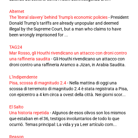
Alternet
The 'literal slavery' behind Trump's economic policies
-
President
Donald Trump’s tariffs are already unpopular and deemed
illegal by the Supreme Court, but a man who claims to have
been wrongly imprisoned for ...
TAG24
Mar Rosso, gli Houthi rivendicano un attacco con droni contro
una raffineria saudita
-
Gli Houthi rivendicano un attacco con
droni contro una raffineria Aramco a Jizan, in Arabia Saudita.
L'Indipendente
Pisa, scossa di magnitudo 2.4
-
Nella mattina di oggi una
scossa di terremoto di magnitudo 2.4 è stata registrata a Pisa,
con epicentro a 4 km circa a ovest della città. Nei giorni scor...
El Salto
Una historia repetida
-
Algunos de esos olivos son los mismos
que estaban en el 36, testigos involuntarios de todo lo que
ocurrió. Temas principal: La vida y ya Leer artículo com...
Reason