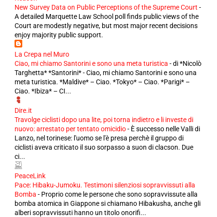
New Survey Data on Public Perceptions of the Supreme Court
-
A detailed Marquette Law School poll finds public views of the
Court are modestly negative, but most major recent decisions
enjoy majority public support.
La Crepa nel Muro
Ciao, mi chiamo Santorini e sono una meta turistica
-
di *Nicolò
Targhetta* *Santorini* - Ciao, mi chiamo Santorini e sono una
meta turistica. *Maldive* – Ciao. *Tokyo* – Ciao. *Parigi* –
Ciao. *Ibiza* – CI...
Dire.it
Travolge ciclisti dopo una lite, poi torna indietro e li investe di
nuovo: arrestato per tentato omicidio
-
È successo nelle Valli di
Lanzo, nel torinese: l'uomo se l'è presa perchè il gruppo di
ciclisti aveva criticato il suo sorpasso a suon di clacson. Due
ci...
PeaceLink
Pace: Hibaku-Jumoku. Testimoni silenziosi sopravvissuti alla
Bomba
-
Proprio come le persone che sono sopravvissute alla
bomba atomica in Giappone si chiamano Hibakusha, anche gli
alberi sopravvissuti hanno un titolo onorifi...