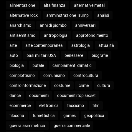
alimentazione
alta finanza
alternative metal
alternative rock
amminstrazione Trump
analisi
anarchismo
anni di piombo
anniversari
antisemitismo
antropologia
approfondimento
arte
arte contemporanea
astrologia
attualità
auto
basi militari USA
benessere
biografie
biologia
bufale
cambiamenti climatici
complottismo
comunismo
controcultura
controinformazione
costume
crime
cultura
dance
documenti
documenti top secret
ecommerce
elettronica
fascismo
film
filosofia
fumettistica
games
geopolitica
guerra asimmetrica
guerra commerciale