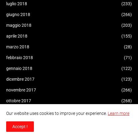
luglio 2018
(233)
giugno 2018
(266)
maggio 2018
(203)
aprile 2018
(155)
marzo 2018
(28)
febbraio 2018
(71)
gennaio 2018
(122)
dicembre 2017
(123)
novembre 2017
(266)
ottobre 2017
(268)
settembre 2017
(459)
Our website uses cookies to improve your experience.
Learn more
agosto 2017
(87)
Accept !
luglio 2017
(47)