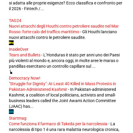
si adatta alle proprie esigenze? Ecco classifica e confronto per
il 2026 - Fintech /...
TAG24
Nuovi attacchi degli Houthi contro petroliere saudite nel Mar
Rosso: forte calo del traffico marittimo
-
Gli Houthi lanciano
nuovi attacchi contro le petroliere saudite.
InsideOver
Tears and Bullets
-
L’Honduras è stato per anni uno dei Paesi
più violenti al mondo e, ancora oggi, in molte aree le maras o
pandillas esercitano un controllo capillare sul ...
Democracy Now!
"Struggle for Dignity": At Least 40 Killed in Mass Protests in
Pakistan-Administered Kashmir
-
In Pakistan-administered
Kashmir, a coalition of local politicians, activists and small-
business leaders called the Joint Awami Action Committee
(JAAC) has...
Startmag
Come funziona il farmaco di Takeda per la narcolessia
-
La
narcolessia di tipo 1 è una rara malattia neurologica cronica,