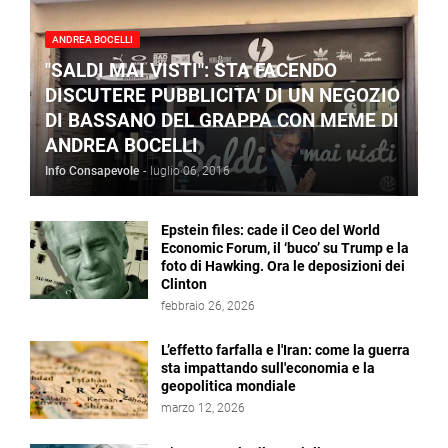
ANDREA BOCELLI
"SALDI MAI VISTI": STA FACENDO
DISCUTERE PUBBLICITA' DI UN NEGOZIO
DI BASSANO DEL GRAPPA CON MEME DI
ANDREA BOCELLI
Info Consapevole
-
luglio 06, 2016
Epstein files: cade il Ceo del World
Economic Forum, il ‘buco’ su Trump e la
foto di Hawking. Ora le deposizioni dei
Clinton
febbraio 26, 2026
L’effetto farfalla e l'Iran: come la guerra
sta impattando sull'economia e la
geopolitica mondiale
marzo 12, 2026