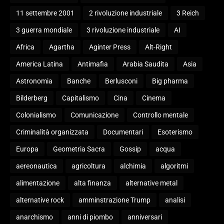
11 settembre 2001
2 rivoluzione industriale
3 Reich
3 guerra mondiale
3 rivoluzione industriale
AI
Africa
Agartha
Aginter Press
Alt-Right
America Latina
Antimafia
Arabia Saudita
Asia
Astronomia
Banche
Berlusconi
Big pharma
Bilderberg
Capitalismo
Cina
Cinema
Colonialismo
Comunicazione
Controllo mentale
Criminalità organizzata
Documentari
Esoterismo
Europa
Geometria Sacra
Gossip
acqua
aereonautica
agricoltura
alchimia
algoritmi
alimentazione
alta finanza
alternative metal
alternative rock
amminstrazione Trump
analisi
anarchismo
anni di piombo
anniversari