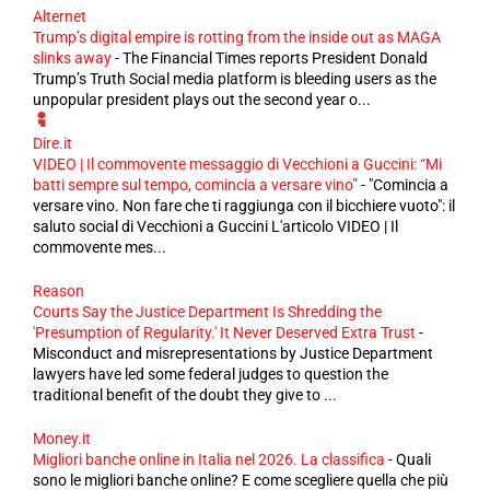
Alternet
Trump’s digital empire is rotting from the inside out as MAGA
slinks away
-
The Financial Times reports President Donald
Trump’s Truth Social media platform is bleeding users as the
unpopular president plays out the second year o...
Dire.it
VIDEO | Il commovente messaggio di Vecchioni a Guccini: “Mi
batti sempre sul tempo, comincia a versare vino”
-
"Comincia a
versare vino. Non fare che ti raggiunga con il bicchiere vuoto": il
saluto social di Vecchioni a Guccini L'articolo VIDEO | Il
commovente mes...
Reason
Courts Say the Justice Department Is Shredding the
'Presumption of Regularity.' It Never Deserved Extra Trust
-
Misconduct and misrepresentations by Justice Department
lawyers have led some federal judges to question the
traditional benefit of the doubt they give to ...
Money.it
Migliori banche online in Italia nel 2026. La classifica
-
Quali
sono le migliori banche online? E come scegliere quella che più