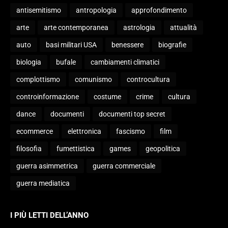
antisemitismo
antropologia
approfondimento
arte
arte contemporanea
astrologia
attualità
auto
basi militari USA
benessere
biografie
biologia
bufale
cambiamenti climatici
complottismo
comunismo
controcultura
controinformazione
costume
crime
cultura
dance
documenti
documenti top secret
ecommerce
elettronica
fascismo
film
filosofia
fumettistica
games
geopolitica
guerra asimmetrica
guerra commerciale
guerra mediatica
I PIÙ LETTI DELL’ANNO