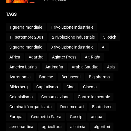
TAGS
1 guerra mondiale
1 rivoluzione industriale
11 settembre 2001
2 rivoluzione industriale
3 Reich
3 guerra mondiale
3 rivoluzione industriale
AI
Africa
Agartha
Aginter Press
Alt-Right
America Latina
Antimafia
Arabia Saudita
Asia
Astronomia
Banche
Berlusconi
Big pharma
Bilderberg
Capitalismo
Cina
Cinema
Colonialismo
Comunicazione
Controllo mentale
Criminalità organizzata
Documentari
Esoterismo
Europa
Geometria Sacra
Gossip
acqua
aereonautica
agricoltura
alchimia
algoritmi