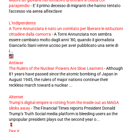
Muore un giovane nel tentativo di entrare a Ceuta col
parapendio
-
E' il primo decesso di migranti che hanno tentato
l'accesso via aerea all'exclave
L'Indipendente
A Torre Annunziata è nato un comitato per liberare le istituzioni
cittadine dalla camorra
-
A Torre Annunziata non sembra
essere cambiato molto dagli anni ’80, quando il giornalista
Giancarlo Siani venne ucciso per aver pubblicato una serie di
i...
Antiwar
The Rulers of the Nuclear Powers Are Slow Learners
-
Although
81 years have passed since the atomic bombing of Japan in
August 1945, the rulers of major nations continue their
reckless march toward a nuclear ...
Alternet
Trump’s digital empire is rotting from the inside out as MAGA
slinks away
-
The Financial Times reports President Donald
Trump’s Truth Social media platform is bleeding users as the
unpopular president plays out the second year o...
Dire.it