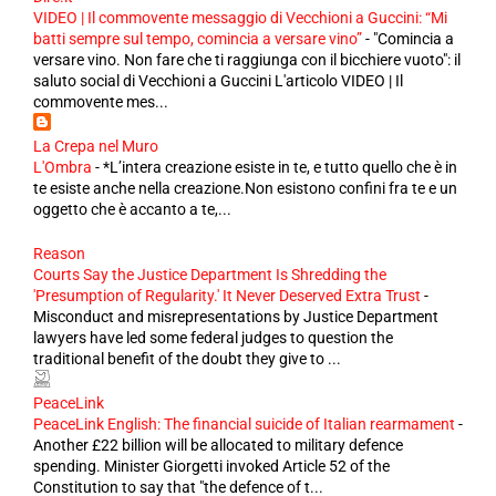
VIDEO | Il commovente messaggio di Vecchioni a Guccini: “Mi
batti sempre sul tempo, comincia a versare vino”
-
"Comincia a
versare vino. Non fare che ti raggiunga con il bicchiere vuoto": il
saluto social di Vecchioni a Guccini L'articolo VIDEO | Il
commovente mes...
La Crepa nel Muro
L'Ombra
-
*L’intera creazione esiste in te, e tutto quello che è in
te esiste anche nella creazione.Non esistono confini fra te e un
oggetto che è accanto a te,...
Reason
Courts Say the Justice Department Is Shredding the
'Presumption of Regularity.' It Never Deserved Extra Trust
-
Misconduct and misrepresentations by Justice Department
lawyers have led some federal judges to question the
traditional benefit of the doubt they give to ...
PeaceLink
PeaceLink English: The financial suicide of Italian rearmament
-
Another £22 billion will be allocated to military defence
spending. Minister Giorgetti invoked Article 52 of the
Constitution to say that "the defence of t...