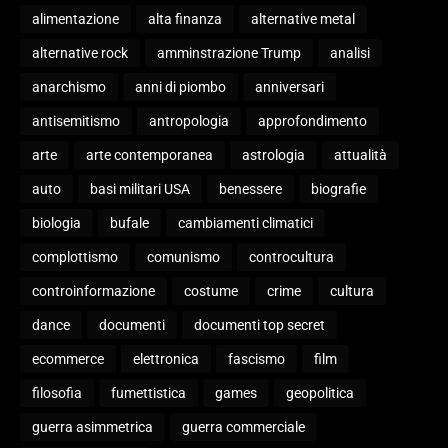
alimentazione
alta finanza
alternative metal
alternative rock
amminstrazione Trump
analisi
anarchismo
anni di piombo
anniversari
antisemitismo
antropologia
approfondimento
arte
arte contemporanea
astrologia
attualità
auto
basi militari USA
benessere
biografie
biologia
bufale
cambiamenti climatici
complottismo
comunismo
controcultura
controinformazione
costume
crime
cultura
dance
documenti
documenti top secret
ecommerce
elettronica
fascismo
film
filosofia
fumettistica
games
geopolitica
guerra asimmetrica
guerra commerciale