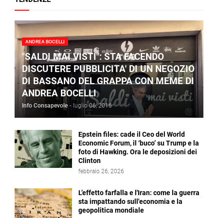
ANDREA BOCELLI
"SALDI MAI VISTI": STA FACENDO
DISCUTERE PUBBLICITA' DI UN NEGOZIO
DI BASSANO DEL GRAPPA CON MEME DI
ANDREA BOCELLI
Info Consapevole
-
luglio 06, 2016
Epstein files: cade il Ceo del World
Economic Forum, il ‘buco’ su Trump e la
foto di Hawking. Ora le deposizioni dei
Clinton
febbraio 26, 2026
L’effetto farfalla e l'Iran: come la guerra
sta impattando sull'economia e la
geopolitica mondiale