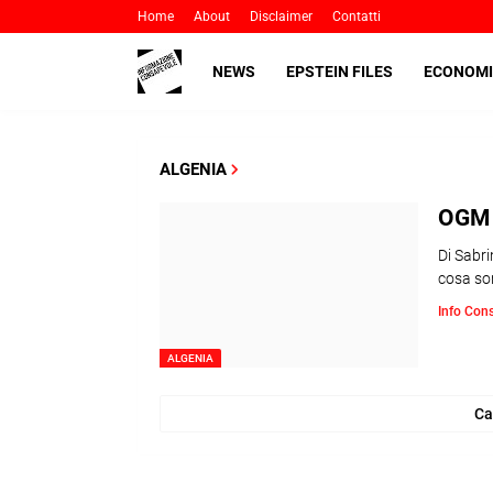
Home
About
Disclaimer
Contatti
NEWS
EPSTEIN FILES
ECONOMI
ALGENIA
OGM
Di Sabr
cosa so
Info Con
ALGENIA
Ca