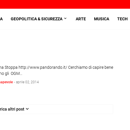
A
GEOPOLITICA & SICUREZZA
ARTE
MUSICA
TECH
ina Stoppa http://www.pandorando.it/ Cerchiamo di capire bene
no gli OGM…
sapevole
-
aprile 02, 2014
rica altri post