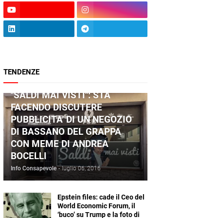
TENDENZE
ANDREA BOCELLI
"SALDI MAI VISTI": STA
FACENDO DISCUTERE
PUBBLICITA' DI UN NEGOZIO
DI BASSANO DEL GRAPPA
CON MEME DI ANDREA
BOCELLI
Info Consapevole
-
luglio 06, 2016
Epstein files: cade il Ceo del
World Economic Forum, il
‘buco’ su Trump e la foto di