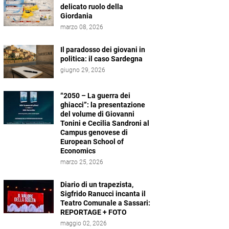
delicato ruolo della
Giordania
marzo 08, 2026
Il paradosso dei giovani in
politica: il caso Sardegna
giugno 29, 2026
“2050 – La guerra dei
ghiacci”: la presentazione
del volume di Giovanni
Tonini e Cecilia Sandroni al
Campus genovese di
European School of
Economics
marzo 25, 2026
Diario di un trapezista,
Sigfrido Ranucci incanta il
Teatro Comunale a Sassari:
REPORTAGE + FOTO
maggio 02, 2026