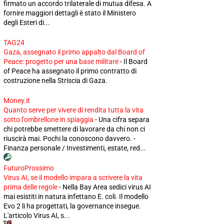
firmato un accordo trilaterale di mutua difesa. A
fornire maggiori dettagli è stato il Ministero
degli Esteri di...
TAG24
Gaza, assegnato il primo appalto dal Board of
Peace: progetto per una base militare
-
Il Board
of Peace ha assegnato il primo contratto di
costruzione nella Striscia di Gaza.
Money.it
Quanto serve per vivere di rendita tutta la vita
sotto l'ombrellone in spiaggia
-
Una cifra separa
chi potrebbe smettere di lavorare da chi non ci
riuscirà mai. Pochi la conoscono davvero. -
Finanza personale / Investimenti, estate, red...
FuturoProssimo
Virus AI, se il modello impara a scrivere la vita
prima delle regole
-
Nella Bay Area sedici virus AI
mai esistiti in natura infettano E. coli. Il modello
Evo 2 li ha progettati, la governance insegue.
L'articolo Virus AI, s...