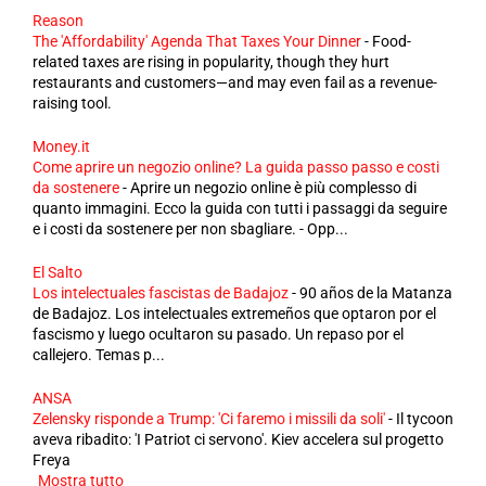
Reason
The 'Affordability' Agenda That Taxes Your Dinner
-
Food-
related taxes are rising in popularity, though they hurt
restaurants and customers—and may even fail as a revenue-
raising tool.
Money.it
Come aprire un negozio online? La guida passo passo e costi
da sostenere
-
Aprire un negozio online è più complesso di
quanto immagini. Ecco la guida con tutti i passaggi da seguire
e i costi da sostenere per non sbagliare. - Opp...
El Salto
Los intelectuales fascistas de Badajoz
-
90 años de la Matanza
de Badajoz. Los intelectuales extremeños que optaron por el
fascismo y luego ocultaron su pasado. Un repaso por el
callejero. Temas p...
ANSA
Zelensky risponde a Trump: 'Ci faremo i missili da soli'
-
Il tycoon
aveva ribadito: 'I Patriot ci servono'. Kiev accelera sul progetto
Freya
Mostra tutto