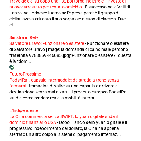
Travolge ciclisti dopo una lite, poi torna indietro e li investe di
nuovo: arrestato per tentato omicidio
-
È successo nelle Valli di
Lanzo, nel torinese: l'uomo se l'è presa perchè il gruppo di
ciclisti aveva criticato il suo sorpasso a suon di clacson. Due
ci...
Sinistra in Rete
Salvatore Bravo: Funzionare o esistere
-
Funzionare o esistere
di Salvatore Bravo [image: la domanda di caino male perdono
fraternita 9788869446085.jpg]“Funzionare o esistere?” questa
è la “dom...
FuturoProssimo
Pods4Rail, capsula intermodale: da strada a treno senza
fermarsi
-
Immagina di salire su una capsula e arrivare a
destinazione senza mai alzarti. Il progetto europeo Pods4Rail
studia come rendere reale la mobilità interm...
L'Indipendente
La Cina commercia senza SWIFT: lo yuan digitale sfida il
dominio finanziario USA
-
Dopo il lancio dello yuan digitale e il
progressivo indebolimento del dollaro, la Cina ha appena
sferrato un altro colpo ai sistemi di pagamento internaz...