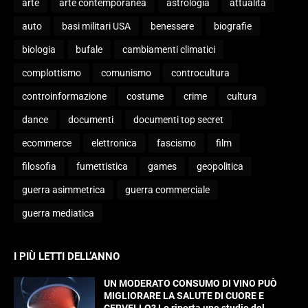
arte
arte contemporanea
astrologia
attualità
auto
basi militari USA
benessere
biografie
biologia
bufale
cambiamenti climatici
complottismo
comunismo
controcultura
controinformazione
costume
crime
cultura
dance
documenti
documenti top secret
ecommerce
elettronica
fascismo
film
filosofia
fumettistica
games
geopolitica
guerra asimmetrica
guerra commerciale
guerra mediatica
I PIÙ LETTI DELL’ANNO
UN MODERATO CONSUMO DI VINO PUÒ
MIGLIORARE LA SALUTE DI CUORE E