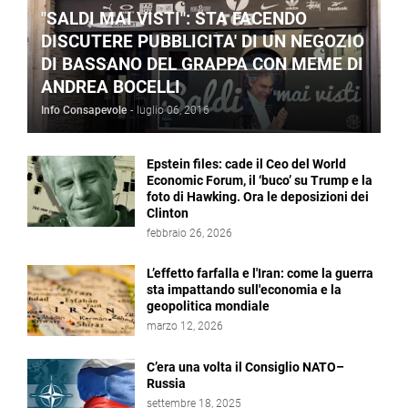
"SALDI MAI VISTI": STA FACENDO
DISCUTERE PUBBLICITA' DI UN NEGOZIO
DI BASSANO DEL GRAPPA CON MEME DI
ANDREA BOCELLI
Info Consapevole
-
luglio 06, 2016
Epstein files: cade il Ceo del World
Economic Forum, il ‘buco’ su Trump e la
foto di Hawking. Ora le deposizioni dei
Clinton
febbraio 26, 2026
L’effetto farfalla e l'Iran: come la guerra
sta impattando sull'economia e la
geopolitica mondiale
marzo 12, 2026
C’era una volta il Consiglio NATO–
Russia
settembre 18, 2025