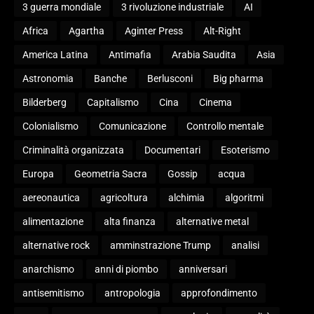
3 guerra mondiale
3 rivoluzione industriale
AI
Africa
Agartha
Aginter Press
Alt-Right
America Latina
Antimafia
Arabia Saudita
Asia
Astronomia
Banche
Berlusconi
Big pharma
Bilderberg
Capitalismo
Cina
Cinema
Colonialismo
Comunicazione
Controllo mentale
Criminalità organizzata
Documentari
Esoterismo
Europa
Geometria Sacra
Gossip
acqua
aereonautica
agricoltura
alchimia
algoritmi
alimentazione
alta finanza
alternative metal
alternative rock
amminstrazione Trump
analisi
anarchismo
anni di piombo
anniversari
antisemitismo
antropologia
approfondimento