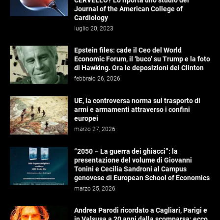
CERVELLO? Lo riporta uno studio del
Journal of the American College of
Cardiology
luglio 20, 2023
Epstein files: cade il Ceo del World
Economic Forum, il ‘buco’ su Trump e la foto
di Hawking. Ora le deposizioni dei Clinton
febbraio 26, 2026
UE, la controversa norma sul trasporto di
armi e armamenti attraverso i confini
europei
marzo 27, 2026
“2050 – La guerra dei ghiacci”: la
presentazione del volume di Giovanni
Tonini e Cecilia Sandroni al Campus
genovese di European School of Economics
marzo 25, 2026
Andrea Parodi ricordato a Cagliari, Parigi e
in Valsusa a 20 anni dalla scomparsa: ecco