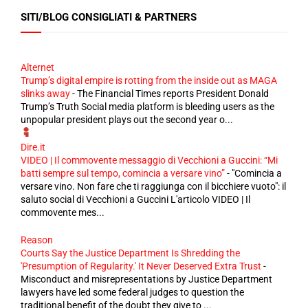
SITI/BLOG CONSIGLIATI & PARTNERS
Alternet
Trump’s digital empire is rotting from the inside out as MAGA
slinks away
-
The Financial Times reports President Donald
Trump’s Truth Social media platform is bleeding users as the
unpopular president plays out the second year o...
Dire.it
VIDEO | Il commovente messaggio di Vecchioni a Guccini: “Mi
batti sempre sul tempo, comincia a versare vino”
-
"Comincia a
versare vino. Non fare che ti raggiunga con il bicchiere vuoto": il
saluto social di Vecchioni a Guccini L'articolo VIDEO | Il
commovente mes...
Reason
Courts Say the Justice Department Is Shredding the
'Presumption of Regularity.' It Never Deserved Extra Trust
-
Misconduct and misrepresentations by Justice Department
lawyers have led some federal judges to question the
traditional benefit of the doubt they give to ...