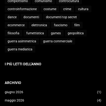
complottismo
comunismo
controcultura
controinformazione
costume
crime
cultura
dance
documenti
documenti top secret
ecommerce
elettronica
fascismo
film
filosofia
fumettistica
games
geopolitica
guerra asimmetrica
guerra commerciale
guerra mediatica
I PIÙ LETTI DELL’ANNO
ARCHIVIO
giugno 2026
(1)
maggio 2026
(4)