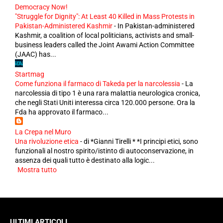
Democracy Now!
"Struggle for Dignity": At Least 40 Killed in Mass Protests in
Pakistan-Administered Kashmir
-
In Pakistan-administered
Kashmir, a coalition of local politicians, activists and small-
business leaders called the Joint Awami Action Committee
(JAAC) has...
Startmag
Come funziona il farmaco di Takeda per la narcolessia
-
La
narcolessia di tipo 1 è una rara malattia neurologica cronica,
che negli Stati Uniti interessa circa 120.000 persone. Ora la
Fda ha approvato il farmaco...
La Crepa nel Muro
Una rivoluzione etica
-
di *Gianni Tirelli * *I principi etici, sono
funzionali al nostro spirito/istinto di autoconservazione, in
assenza dei quali tutto è destinato alla logic...
Mostra tutto
ULTIMI ARTICOLI