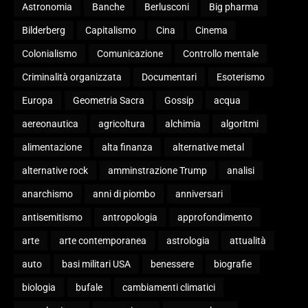
Astronomia
Banche
Berlusconi
Big pharma
Bilderberg
Capitalismo
Cina
Cinema
Colonialismo
Comunicazione
Controllo mentale
Criminalità organizzata
Documentari
Esoterismo
Europa
Geometria Sacra
Gossip
acqua
aereonautica
agricoltura
alchimia
algoritmi
alimentazione
alta finanza
alternative metal
alternative rock
amminstrazione Trump
analisi
anarchismo
anni di piombo
anniversari
antisemitismo
antropologia
approfondimento
arte
arte contemporanea
astrologia
attualità
auto
basi militari USA
benessere
biografie
biologia
bufale
cambiamenti climatici