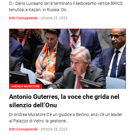
D i Dario Lucisano Ieri è terminato il sedicesimo vertice BRICS
tenutosi a Kazan, in Russia. Do…
Info Consapevole
-
ottobre 25, 2024
ANDREA MURATORE
Antonio Guterres, la voce che grida nel
silenzio dell’Onu
Di Andrea Muratore C’è un giudice a Berlino, anzi c’è un leader
al Palazzo di Vetro: la gestione…
Info Consapevole
-
ottobre 28, 2023