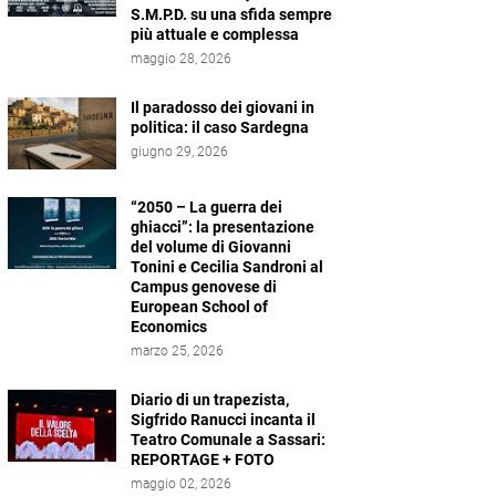
S.M.P.D. su una sfida sempre
più attuale e complessa
maggio 28, 2026
Il paradosso dei giovani in
politica: il caso Sardegna
giugno 29, 2026
“2050 – La guerra dei
ghiacci”: la presentazione
del volume di Giovanni
Tonini e Cecilia Sandroni al
Campus genovese di
European School of
Economics
marzo 25, 2026
Diario di un trapezista,
Sigfrido Ranucci incanta il
Teatro Comunale a Sassari:
REPORTAGE + FOTO
maggio 02, 2026