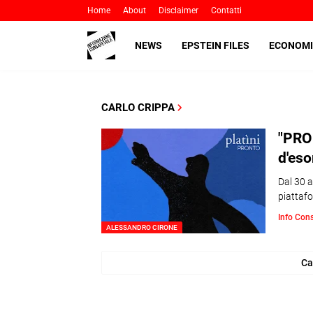
Home
About
Disclaimer
Contatti
NEWS
EPSTEIN FILES
ECONOMI
CARLO CRIPPA
"PRON
d'eso
Dal 30 a
piattaf
Info Con
ALESSANDRO CIRONE
Ca