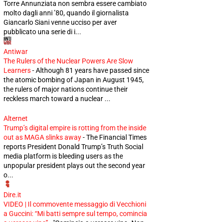
Torre Annunziata non sembra essere cambiato
molto dagli anni ’80, quando il giornalista
Giancarlo Siani venne ucciso per aver
pubblicato una serie di i...
Antiwar
The Rulers of the Nuclear Powers Are Slow
Learners
-
Although 81 years have passed since
the atomic bombing of Japan in August 1945,
the rulers of major nations continue their
reckless march toward a nuclear ...
Alternet
Trump’s digital empire is rotting from the inside
out as MAGA slinks away
-
The Financial Times
reports President Donald Trump’s Truth Social
media platform is bleeding users as the
unpopular president plays out the second year
o...
Dire.it
VIDEO | Il commovente messaggio di Vecchioni
a Guccini: “Mi batti sempre sul tempo, comincia