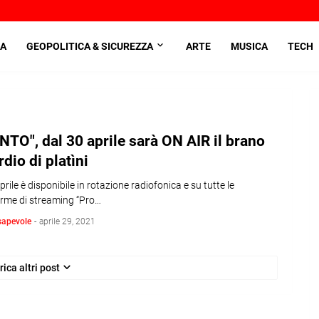
A
GEOPOLITICA & SICUREZZA
ARTE
MUSICA
TECH
TO", dal 30 aprile sarà ON AIR il brano
rdio di platìni
prile è disponibile in rotazione radiofonica e su tutte le
orme di streaming “Pro…
sapevole
-
aprile 29, 2021
rica altri post