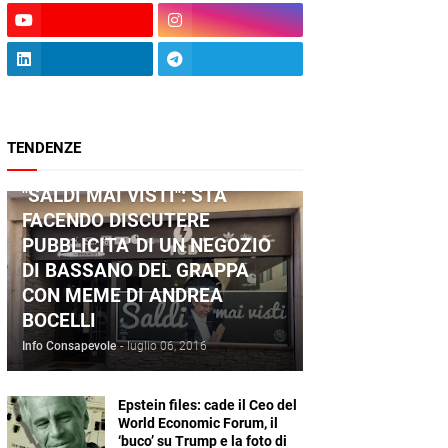
TENDENZE
ANDREA BOCELLI
"SALDI MAI VISTI": STA
FACENDO DISCUTERE
PUBBLICITA' DI UN NEGOZIO
DI BASSANO DEL GRAPPA
CON MEME DI ANDREA
BOCELLI
Info Consapevole
-
luglio 06, 2016
Epstein files: cade il Ceo del
World Economic Forum, il
‘buco’ su Trump e la foto di