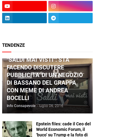
TENDENZE
ANDREA BOCELLI
"SALDI MAI VISTI": STA
FACENDO DISCUTERE
PUBBLICITA' DI UN NEGOZIO
DI BASSANO DEL GRAPPA
CON MEME DI ANDREA
BOCELLI
Info Consapevole
-
luglio 06, 2016
Epstein files: cade il Ceo del
World Economic Forum, il
‘buco’ su Trump e la foto di