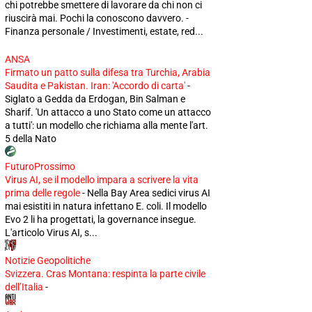
chi potrebbe smettere di lavorare da chi non ci
riuscirà mai. Pochi la conoscono davvero. -
Finanza personale / Investimenti, estate, red...
ANSA
Firmato un patto sulla difesa tra Turchia, Arabia
Saudita e Pakistan. Iran: 'Accordo di carta'
-
Siglato a Gedda da Erdogan, Bin Salman e
Sharif. 'Un attacco a uno Stato come un attacco
a tutti': un modello che richiama alla mente l'art.
5 della Nato
FuturoProssimo
Virus AI, se il modello impara a scrivere la vita
prima delle regole
-
Nella Bay Area sedici virus AI
mai esistiti in natura infettano E. coli. Il modello
Evo 2 li ha progettati, la governance insegue.
L'articolo Virus AI, s...
Notizie Geopolitiche
Svizzera. Cras Montana: respinta la parte civile
dell’Italia
-