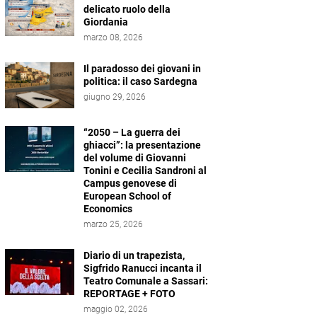
delicato ruolo della
Giordania
marzo 08, 2026
Il paradosso dei giovani in
politica: il caso Sardegna
giugno 29, 2026
“2050 – La guerra dei
ghiacci”: la presentazione
del volume di Giovanni
Tonini e Cecilia Sandroni al
Campus genovese di
European School of
Economics
marzo 25, 2026
Diario di un trapezista,
Sigfrido Ranucci incanta il
Teatro Comunale a Sassari:
REPORTAGE + FOTO
maggio 02, 2026