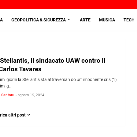
A
GEOPOLITICA & SICUREZZA
ARTE
MUSICA
TECH
 Stellantis, il sindacato UAW contro il
Carlos Tavares
timi giorni la Stellantis sta attraversan do un' imponente crisi(1).
timi g…
e Santoru
-
agosto 19, 2024
rica altri post