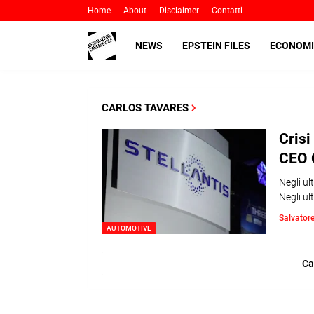
Home
About
Disclaimer
Contatti
NEWS
EPSTEIN FILES
ECONOMI
CARLOS TAVARES
Crisi
CEO 
Negli ul
Negli ul
Salvator
AUTOMOTIVE
Ca