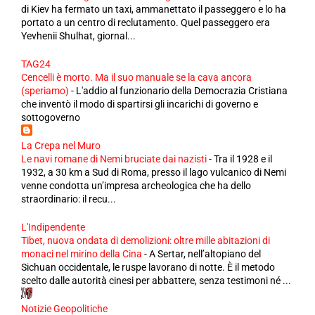
di Kiev ha fermato un taxi, ammanettato il passeggero e lo ha
portato a un centro di reclutamento. Quel passeggero era
Yevhenii Shulhat, giornal...
TAG24
Cencelli è morto. Ma il suo manuale se la cava ancora
(speriamo)
-
L'addio al funzionario della Democrazia Cristiana
che inventò il modo di spartirsi gli incarichi di governo e
sottogoverno
La Crepa nel Muro
Le navi romane di Nemi bruciate dai nazisti
-
Tra il 1928 e il
1932, a 30 km a Sud di Roma, presso il lago vulcanico di Nemi
venne condotta un’impresa archeologica che ha dello
straordinario: il recu...
L'Indipendente
Tibet, nuova ondata di demolizioni: oltre mille abitazioni di
monaci nel mirino della Cina
-
A Sertar, nell’altopiano del
Sichuan occidentale, le ruspe lavorano di notte. È il metodo
scelto dalle autorità cinesi per abbattere, senza testimoni né ...
Notizie Geopolitiche