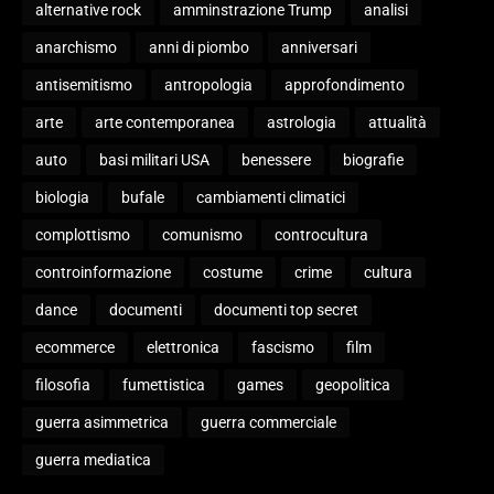
alternative rock
amminstrazione Trump
analisi
anarchismo
anni di piombo
anniversari
antisemitismo
antropologia
approfondimento
arte
arte contemporanea
astrologia
attualità
auto
basi militari USA
benessere
biografie
biologia
bufale
cambiamenti climatici
complottismo
comunismo
controcultura
controinformazione
costume
crime
cultura
dance
documenti
documenti top secret
ecommerce
elettronica
fascismo
film
filosofia
fumettistica
games
geopolitica
guerra asimmetrica
guerra commerciale
guerra mediatica