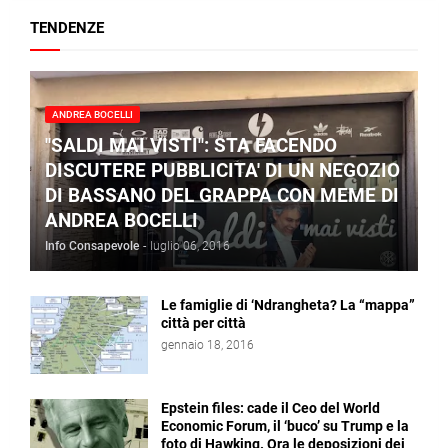
TENDENZE
ANDREA BOCELLI
"SALDI MAI VISTI": STA FACENDO
DISCUTERE PUBBLICITA' DI UN NEGOZIO
DI BASSANO DEL GRAPPA CON MEME DI
ANDREA BOCELLI
Info Consapevole
-
luglio 06, 2016
Le famiglie di ‘Ndrangheta? La “mappa”
città per città
gennaio 18, 2016
Epstein files: cade il Ceo del World
Economic Forum, il ‘buco’ su Trump e la
foto di Hawking. Ora le deposizioni dei