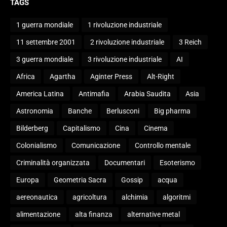
TAGS
1 guerra mondiale
1 rivoluzione industriale
11 settembre 2001
2 rivoluzione industriale
3 Reich
3 guerra mondiale
3 rivoluzione industriale
AI
Africa
Agartha
Aginter Press
Alt-Right
America Latina
Antimafia
Arabia Saudita
Asia
Astronomia
Banche
Berlusconi
Big pharma
Bilderberg
Capitalismo
Cina
Cinema
Colonialismo
Comunicazione
Controllo mentale
Criminalità organizzata
Documentari
Esoterismo
Europa
Geometria Sacra
Gossip
acqua
aereonautica
agricoltura
alchimia
algoritmi
alimentazione
alta finanza
alternative metal