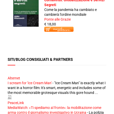
Cornavirus: Globalizzazione e Servizi
Segreti
Come la pandemia ha cambiato e
cambierà l'ordine mondiale
Ponte alle Grazie
€ 18,00
SITI/BLOG CONSIGLIATI & PARTNERS
Alternet
I scream for 'Ice Cream Man'
-
"Ice Cream Man" is exactly what I
want in a horror film: It's smart, energetic and includes some of
the most memorable grotesque visuals this gore hound ...
PeaceLink
MediaWatch: «Ti spediamo al fronte»: la mobilitazione come
arma contro il giornalismo investigativo in Ucraina
-
La polizia