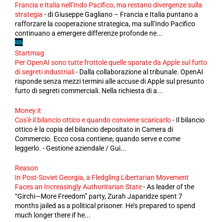
Francia e Italia nell’Indo Pacifico, ma restano divergenze sulla
strategia
-
di Giuseppe Gagliano – Francia e Italia puntano a
rafforzare la cooperazione strategica, ma sull’Indo Pacifico
continuano a emergere differenze profonde ne...
Startmag
Per OpenAI sono tutte frottole quelle sparate da Apple sul furto
di segreti industriali
-
Dalla collaborazione al tribunale. OpenAI
risponde senza mezzi termini alle accuse di Apple sul presunto
furto di segreti commerciali. Nella richiesta di a...
Money.it
Cos'è il bilancio ottico e quando conviene scaricarlo
-
Il bilancio
ottico è la copia del bilancio depositato in Camera di
Commercio. Ecco cosa contiene, quando serve e come
leggerlo. - Gestione aziendale / Gui...
Reason
In Post-Soviet Georgia, a Fledgling Libertarian Movement
Faces an Increasingly Authoritarian State
-
As leader of the
“Girchi—More Freedom” party, Zurah Japaridze spent 7
months jailed as a political prisoner. He’s prepared to spend
much longer there if he...