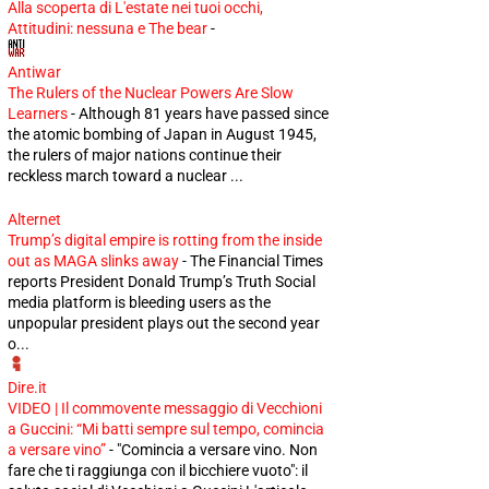
Alla scoperta di L'estate nei tuoi occhi,
Attitudini: nessuna e The bear
-
Antiwar
The Rulers of the Nuclear Powers Are Slow
Learners
-
Although 81 years have passed since
the atomic bombing of Japan in August 1945,
the rulers of major nations continue their
reckless march toward a nuclear ...
Alternet
Trump’s digital empire is rotting from the inside
out as MAGA slinks away
-
The Financial Times
reports President Donald Trump’s Truth Social
media platform is bleeding users as the
unpopular president plays out the second year
o...
Dire.it
VIDEO | Il commovente messaggio di Vecchioni
a Guccini: “Mi batti sempre sul tempo, comincia
a versare vino”
-
"Comincia a versare vino. Non
fare che ti raggiunga con il bicchiere vuoto": il