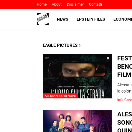
Home
About
Disclaimer
Contatti
NEWS
EPSTEIN FILES
ECONOMI
EAGLE PICTURES
FEST
BENC
FILM
Alessand
la colon
ALESSANDRO BENCINI
Info Con
ALES
SONO
QUIN