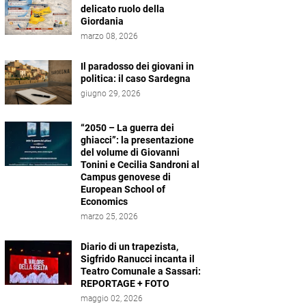
delicato ruolo della
Giordania
marzo 08, 2026
Il paradosso dei giovani in
politica: il caso Sardegna
giugno 29, 2026
“2050 – La guerra dei
ghiacci”: la presentazione
del volume di Giovanni
Tonini e Cecilia Sandroni al
Campus genovese di
European School of
Economics
marzo 25, 2026
Diario di un trapezista,
Sigfrido Ranucci incanta il
Teatro Comunale a Sassari:
REPORTAGE + FOTO
maggio 02, 2026