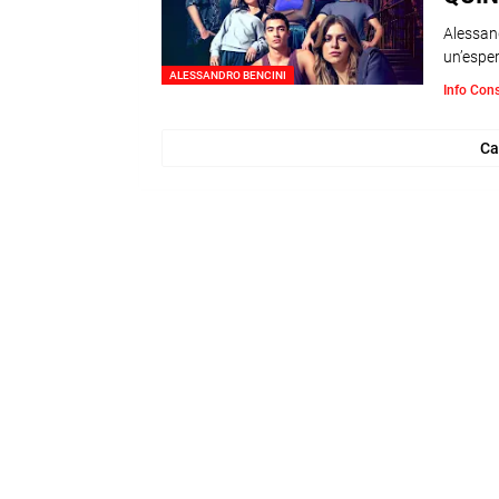
Alessan
un’espe
ALESSANDRO BENCINI
Info Con
Ca