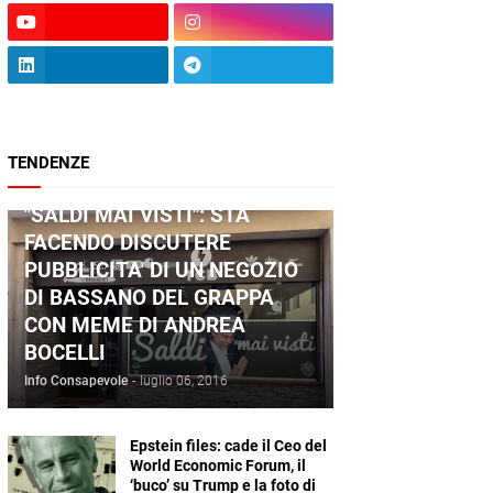
TENDENZE
ANDREA BOCELLI
"SALDI MAI VISTI": STA
FACENDO DISCUTERE
PUBBLICITA' DI UN NEGOZIO
DI BASSANO DEL GRAPPA
CON MEME DI ANDREA
BOCELLI
Info Consapevole
-
luglio 06, 2016
Epstein files: cade il Ceo del
World Economic Forum, il
‘buco’ su Trump e la foto di