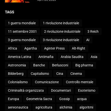
TAGS
1 guerra mondiale
1 rivoluzione industriale
11 settembre 2001
2 rivoluzione industriale
3 Reich
3 guerra mondiale
3 rivoluzione industriale
AI
Africa
Agartha
Aginter Press
Alt-Right
America Latina
Antimafia
Arabia Saudita
Asia
Astronomia
Banche
Berlusconi
Big pharma
Bilderberg
Capitalismo
Cina
Cinema
Colonialismo
Comunicazione
Controllo mentale
Criminalità organizzata
Documentari
Esoterismo
Europa
Geometria Sacra
Gossip
acqua
aereonautica
agricoltura
alchimia
algoritmi