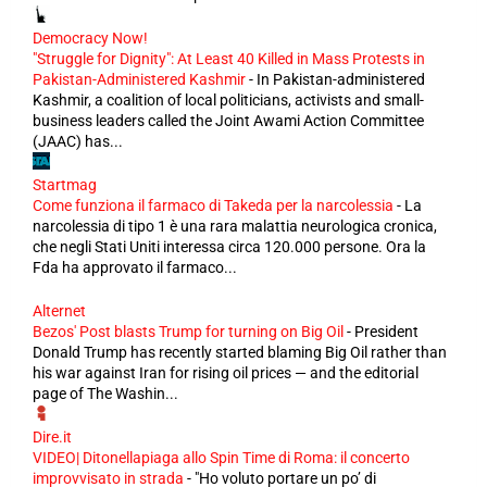
Democracy Now!
"Struggle for Dignity": At Least 40 Killed in Mass Protests in
Pakistan-Administered Kashmir
-
In Pakistan-administered
Kashmir, a coalition of local politicians, activists and small-
business leaders called the Joint Awami Action Committee
(JAAC) has...
Startmag
Come funziona il farmaco di Takeda per la narcolessia
-
La
narcolessia di tipo 1 è una rara malattia neurologica cronica,
che negli Stati Uniti interessa circa 120.000 persone. Ora la
Fda ha approvato il farmaco...
Alternet
Bezos' Post blasts Trump for turning on Big Oil
-
President
Donald Trump has recently started blaming Big Oil rather than
his war against Iran for rising oil prices — and the editorial
page of The Washin...
Dire.it
VIDEO| Ditonellapiaga allo Spin Time di Roma: il concerto
improvvisato in strada
-
"Ho voluto portare un po’ di