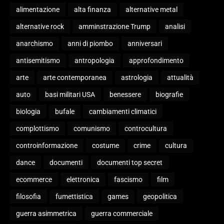
alimentazione
alta finanza
alternative metal
alternative rock
amminstrazione Trump
analisi
anarchismo
anni di piombo
anniversari
antisemitismo
antropologia
approfondimento
arte
arte contemporanea
astrologia
attualità
auto
basi militari USA
benessere
biografie
biologia
bufale
cambiamenti climatici
complottismo
comunismo
controcultura
controinformazione
costume
crime
cultura
dance
documenti
documenti top secret
ecommerce
elettronica
fascismo
film
filosofia
fumettistica
games
geopolitica
guerra asimmetrica
guerra commerciale