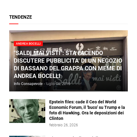
TENDENZE
ANDREA BOCELLI
"SALDI MAI VISTI": STA FACENDO
DISCUTERE PUBBLICITA' DI UN NEGOZIO
DI BASSANO DEL GRAPPA CON MEME DI
ANDREA BOCELLI
Info Consapevole
-
luglio 06, 2016
Epstein files: cade il Ceo del World
Economic Forum, il ‘buco’ su Trump e la
foto di Hawking. Ora le deposizioni dei
Clinton
febbraio 26, 2026