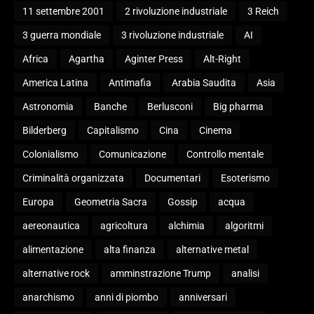
11 settembre 2001
2 rivoluzione industriale
3 Reich
3 guerra mondiale
3 rivoluzione industriale
AI
Africa
Agartha
Aginter Press
Alt-Right
America Latina
Antimafia
Arabia Saudita
Asia
Astronomia
Banche
Berlusconi
Big pharma
Bilderberg
Capitalismo
Cina
Cinema
Colonialismo
Comunicazione
Controllo mentale
Criminalità organizzata
Documentari
Esoterismo
Europa
Geometria Sacra
Gossip
acqua
aereonautica
agricoltura
alchimia
algoritmi
alimentazione
alta finanza
alternative metal
alternative rock
amminstrazione Trump
analisi
anarchismo
anni di piombo
anniversari