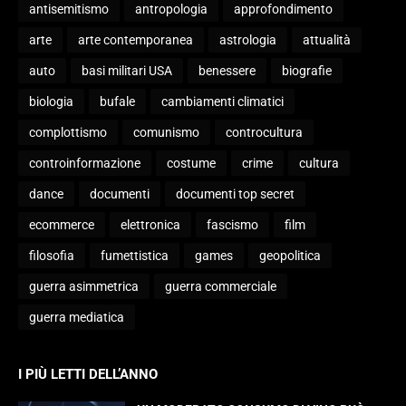
antisemitismo
antropologia
approfondimento
arte
arte contemporanea
astrologia
attualità
auto
basi militari USA
benessere
biografie
biologia
bufale
cambiamenti climatici
complottismo
comunismo
controcultura
controinformazione
costume
crime
cultura
dance
documenti
documenti top secret
ecommerce
elettronica
fascismo
film
filosofia
fumettistica
games
geopolitica
guerra asimmetrica
guerra commerciale
guerra mediatica
I PIÙ LETTI DELL’ANNO