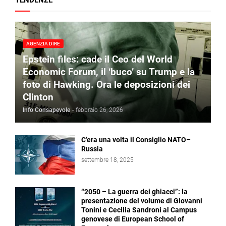
TENDENZE
AGENZIA DIRE
Epstein files: cade il Ceo del World
Economic Forum, il ‘buco’ su Trump e la
foto di Hawking. Ora le deposizioni dei
Clinton
Info Consapevole
-
febbraio 26, 2026
C’era una volta il Consiglio NATO–
Russia
settembre 18, 2025
“2050 – La guerra dei ghiacci”: la
presentazione del volume di Giovanni
Tonini e Cecilia Sandroni al Campus
genovese di European School of