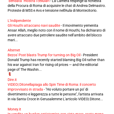
"bendata" mostra i cellulari
-
La Camera respinge la richiesta
della Procura di Roma di acquisire le chat di Andrea Delmastro.
Proteste di M5S e Avs e tensione nell'Aula di Montecitorio.
L'Indipendente
Gli Houthi attaccano navi saudite
-
Il movimento yemenita
Ansar Allah, meglio noto con il nome di Houthi, ha dichiarato di
avere attaccato due petroliere saudite nell’ambito del blocco
mari...
Alternet
Bezos' Post blasts Trump for turning on Big Oil
-
President
Donald Trump has recently started blaming Big Oil rather than
his war against Iran for rising oil prices — and the editorial
page of The Washin...
Dire.it
VIDEO| Ditonellapiaga allo Spin Time di Roma: il concerto
improvvisato in strada
-
"Ho voluto portare un po’ di
divertimento e leggerezza a tutte le persone", l'artista arrivata
in via Santa Croce in Gerusalemme L'articolo VIDEO| Ditone...
Money.it