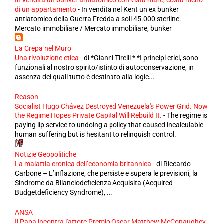
In vendita un bunker antiatomico con vista mare, costa meno
di un appartamento
-
In vendita nel Kent un ex bunker
antiatomico della Guerra Fredda a soli 45.000 sterline. -
Mercato immobiliare / Mercato immobiliare, bunker
La Crepa nel Muro
Una rivoluzione etica
-
di *Gianni Tirelli * *I principi etici, sono
funzionali al nostro spirito/istinto di autoconservazione, in
assenza dei quali tutto è destinato alla logic...
Reason
Socialist Hugo Chávez Destroyed Venezuela's Power Grid. Now
the Regime Hopes Private Capital Will Rebuild It.
-
The regime is
paying lip service to undoing a policy that caused incalculable
human suffering but is hesitant to relinquish control.
Notizie Geopolitiche
La malattia cronica dell’economia britannica
-
di Riccardo
Carbone – L’inflazione, che persiste e supera le previsioni, la
Sindrome da Bilanciodeficienza Acquisita (Acquired
Budgetdeficiency Syndrome), ...
ANSA
Il Papa incontra l'attore Premio Oscar Matthew McConaughey