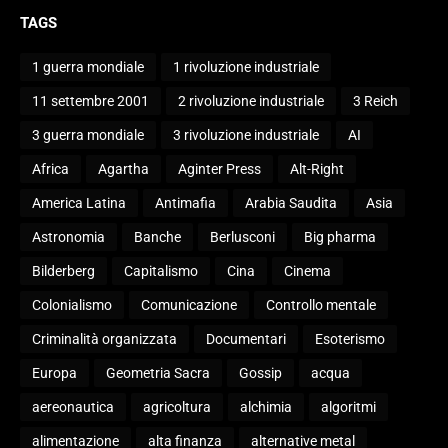
TAGS
1 guerra mondiale
1 rivoluzione industriale
11 settembre 2001
2 rivoluzione industriale
3 Reich
3 guerra mondiale
3 rivoluzione industriale
AI
Africa
Agartha
Aginter Press
Alt-Right
America Latina
Antimafia
Arabia Saudita
Asia
Astronomia
Banche
Berlusconi
Big pharma
Bilderberg
Capitalismo
Cina
Cinema
Colonialismo
Comunicazione
Controllo mentale
Criminalità organizzata
Documentari
Esoterismo
Europa
Geometria Sacra
Gossip
acqua
aereonautica
agricoltura
alchimia
algoritmi
alimentazione
alta finanza
alternative metal