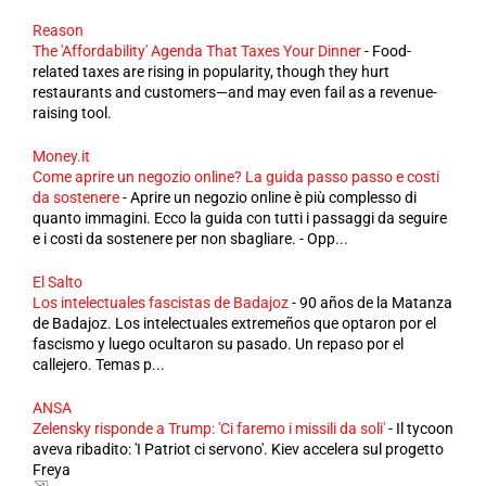
Reason
The 'Affordability' Agenda That Taxes Your Dinner
-
Food-
related taxes are rising in popularity, though they hurt
restaurants and customers—and may even fail as a revenue-
raising tool.
Money.it
Come aprire un negozio online? La guida passo passo e costi
da sostenere
-
Aprire un negozio online è più complesso di
quanto immagini. Ecco la guida con tutti i passaggi da seguire
e i costi da sostenere per non sbagliare. - Opp...
El Salto
Los intelectuales fascistas de Badajoz
-
90 años de la Matanza
de Badajoz. Los intelectuales extremeños que optaron por el
fascismo y luego ocultaron su pasado. Un repaso por el
callejero. Temas p...
ANSA
Zelensky risponde a Trump: 'Ci faremo i missili da soli'
-
Il tycoon
aveva ribadito: 'I Patriot ci servono'. Kiev accelera sul progetto
Freya