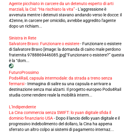
Agente picchiato in carcere da un detenuto esperto di arti
marziali, la Cisl: “Ha rischiato la vita”
-
L'aggressione è
avvenuta mentre i detenuti stavano andando verso le docce: il
42enne, in carcere per omicidio, avrebbe aggredito l'agente
dopo un richiam...
Sinistra in Rete
Salvatore Bravo: Funzionare o esistere
-
Funzionare o esistere
di Salvatore Bravo [image: la domanda di caino male perdono
fraternita 9788869446085.jpg]“Funzionare o esistere?” questa
è la “dom...
FuturoProssimo
Pods4Rail, capsula intermodale: da strada a treno senza
fermarsi
-
Immagina di salire su una capsula e arrivare a
destinazione senza mai alzarti. Il progetto europeo Pods4Rail
studia come rendere reale la mobilità interm...
L'Indipendente
La Cina commercia senza SWIFT: lo yuan digitale sfida il
dominio finanziario USA
-
Dopo il lancio dello yuan digitale e il
progressivo indebolimento del dollaro, la Cina ha appena
sferrato un altro colpo ai sistemi di pagamento internaz...