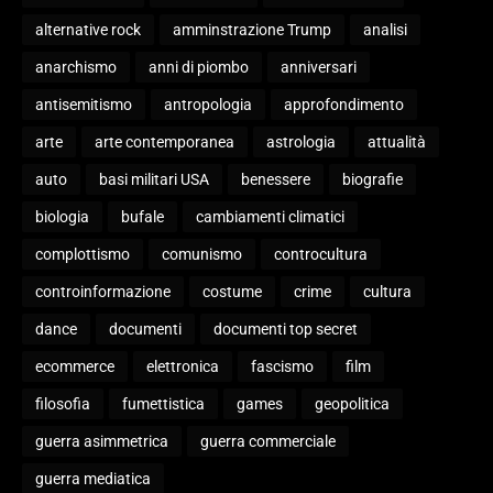
alternative rock
amminstrazione Trump
analisi
anarchismo
anni di piombo
anniversari
antisemitismo
antropologia
approfondimento
arte
arte contemporanea
astrologia
attualità
auto
basi militari USA
benessere
biografie
biologia
bufale
cambiamenti climatici
complottismo
comunismo
controcultura
controinformazione
costume
crime
cultura
dance
documenti
documenti top secret
ecommerce
elettronica
fascismo
film
filosofia
fumettistica
games
geopolitica
guerra asimmetrica
guerra commerciale
guerra mediatica