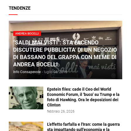
TENDENZE
ANDREA BOCELLI
"SALDI MAI VISTI": STA FACENDO
DISCUTERE PUBBLICITA' DI UN NEGOZIO
DI BASSANO DEL GRAPPA CON MEME DI
ANDREA BOCELLI
Info Consapevole
-
luglio 06, 2016
Epstein files: cade il Ceo del World
Economic Forum, il ‘buco’ su Trump e la
foto di Hawking. Ora le deposizioni dei
Clinton
febbraio 26, 2026
L’effetto farfalla e l'Iran: come la guerra
sta impattando sull'economia e la