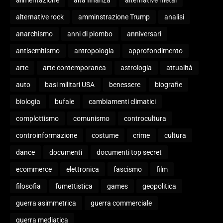
alternative rock
amminstrazione Trump
analisi
anarchismo
anni di piombo
anniversari
antisemitismo
antropologia
approfondimento
arte
arte contemporanea
astrologia
attualità
auto
basi militari USA
benessere
biografie
biologia
bufale
cambiamenti climatici
complottismo
comunismo
controcultura
controinformazione
costume
crime
cultura
dance
documenti
documenti top secret
ecommerce
elettronica
fascismo
film
filosofia
fumettistica
games
geopolitica
guerra asimmetrica
guerra commerciale
guerra mediatica