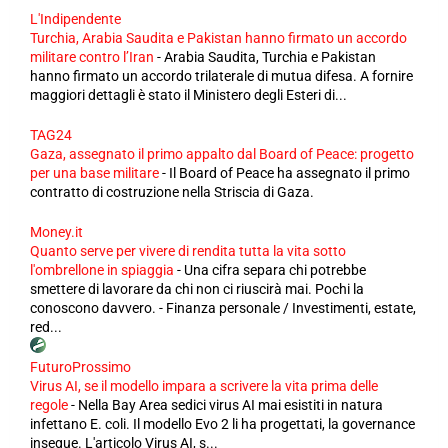
L'Indipendente
Turchia, Arabia Saudita e Pakistan hanno firmato un accordo
militare contro l’Iran
-
Arabia Saudita, Turchia e Pakistan
hanno firmato un accordo trilaterale di mutua difesa. A fornire
maggiori dettagli è stato il Ministero degli Esteri di...
TAG24
Gaza, assegnato il primo appalto dal Board of Peace: progetto
per una base militare
-
Il Board of Peace ha assegnato il primo
contratto di costruzione nella Striscia di Gaza.
Money.it
Quanto serve per vivere di rendita tutta la vita sotto
l'ombrellone in spiaggia
-
Una cifra separa chi potrebbe
smettere di lavorare da chi non ci riuscirà mai. Pochi la
conoscono davvero. - Finanza personale / Investimenti, estate,
red...
FuturoProssimo
Virus AI, se il modello impara a scrivere la vita prima delle
regole
-
Nella Bay Area sedici virus AI mai esistiti in natura
infettano E. coli. Il modello Evo 2 li ha progettati, la governance
insegue. L'articolo Virus AI, s...