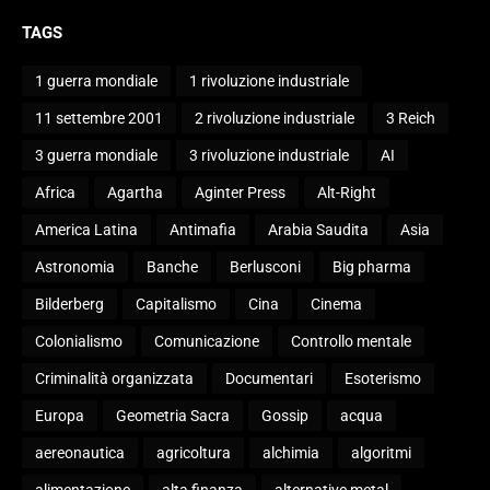
TAGS
1 guerra mondiale
1 rivoluzione industriale
11 settembre 2001
2 rivoluzione industriale
3 Reich
3 guerra mondiale
3 rivoluzione industriale
AI
Africa
Agartha
Aginter Press
Alt-Right
America Latina
Antimafia
Arabia Saudita
Asia
Astronomia
Banche
Berlusconi
Big pharma
Bilderberg
Capitalismo
Cina
Cinema
Colonialismo
Comunicazione
Controllo mentale
Criminalità organizzata
Documentari
Esoterismo
Europa
Geometria Sacra
Gossip
acqua
aereonautica
agricoltura
alchimia
algoritmi
alimentazione
alta finanza
alternative metal