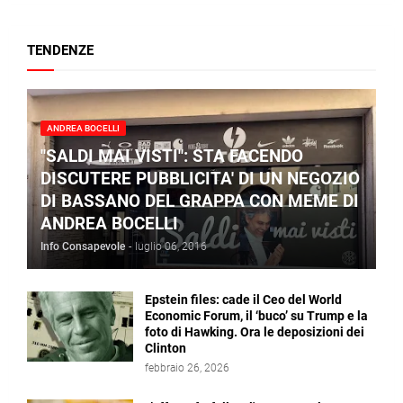
TENDENZE
ANDREA BOCELLI
"SALDI MAI VISTI": STA FACENDO
DISCUTERE PUBBLICITA' DI UN NEGOZIO
DI BASSANO DEL GRAPPA CON MEME DI
ANDREA BOCELLI
Info Consapevole
-
luglio 06, 2016
Epstein files: cade il Ceo del World
Economic Forum, il ‘buco’ su Trump e la
foto di Hawking. Ora le deposizioni dei
Clinton
febbraio 26, 2026