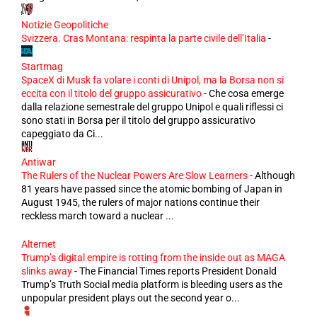
Notizie Geopolitiche
Svizzera. Cras Montana: respinta la parte civile dell’Italia
-
Startmag
SpaceX di Musk fa volare i conti di Unipol, ma la Borsa non si
eccita con il titolo del gruppo assicurativo
-
Che cosa emerge
dalla relazione semestrale del gruppo Unipol e quali riflessi ci
sono stati in Borsa per il titolo del gruppo assicurativo
capeggiato da Ci...
Antiwar
The Rulers of the Nuclear Powers Are Slow Learners
-
Although
81 years have passed since the atomic bombing of Japan in
August 1945, the rulers of major nations continue their
reckless march toward a nuclear ...
Alternet
Trump’s digital empire is rotting from the inside out as MAGA
slinks away
-
The Financial Times reports President Donald
Trump’s Truth Social media platform is bleeding users as the
unpopular president plays out the second year o...