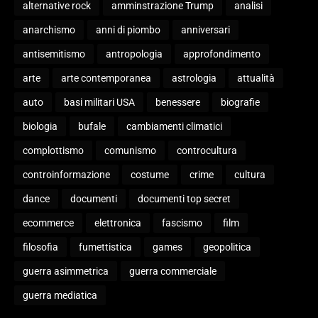
alternative rock
amminstrazione Trump
analisi
anarchismo
anni di piombo
anniversari
antisemitismo
antropologia
approfondimento
arte
arte contemporanea
astrologia
attualità
auto
basi militari USA
benessere
biografie
biologia
bufale
cambiamenti climatici
complottismo
comunismo
controcultura
controinformazione
costume
crime
cultura
dance
documenti
documenti top secret
ecommerce
elettronica
fascismo
film
filosofia
fumettistica
games
geopolitica
guerra asimmetrica
guerra commerciale
guerra mediatica