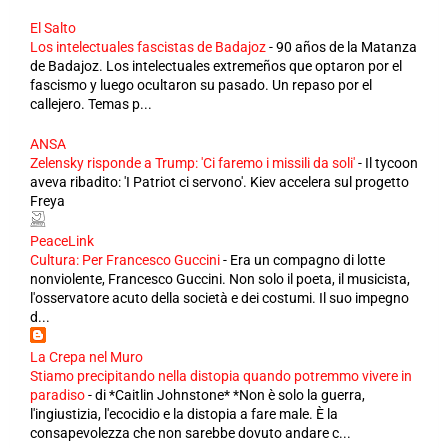
El Salto
Los intelectuales fascistas de Badajoz
-
90 años de la Matanza
de Badajoz. Los intelectuales extremeños que optaron por el
fascismo y luego ocultaron su pasado. Un repaso por el
callejero. Temas p...
ANSA
Zelensky risponde a Trump: 'Ci faremo i missili da soli'
-
Il tycoon
aveva ribadito: 'I Patriot ci servono'. Kiev accelera sul progetto
Freya
PeaceLink
Cultura: Per Francesco Guccini
-
Era un compagno di lotte
nonviolente, Francesco Guccini. Non solo il poeta, il musicista,
l'osservatore acuto della società e dei costumi. Il suo impegno
d...
La Crepa nel Muro
Stiamo precipitando nella distopia quando potremmo vivere in
paradiso
-
di *Caitlin Johnstone* *Non è solo la guerra,
l'ingiustizia, l'ecocidio e la distopia a fare male. È la
consapevolezza che non sarebbe dovuto andare c...