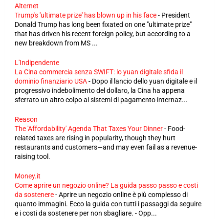
Alternet
Trump's 'ultimate prize' has blown up in his face
-
President
Donald Trump has long been fixated on one "ultimate prize"
that has driven his recent foreign policy, but according to a
new breakdown from MS ...
L'Indipendente
La Cina commercia senza SWIFT: lo yuan digitale sfida il
dominio finanziario USA
-
Dopo il lancio dello yuan digitale e il
progressivo indebolimento del dollaro, la Cina ha appena
sferrato un altro colpo ai sistemi di pagamento internaz...
Reason
The 'Affordability' Agenda That Taxes Your Dinner
-
Food-
related taxes are rising in popularity, though they hurt
restaurants and customers—and may even fail as a revenue-
raising tool.
Money.it
Come aprire un negozio online? La guida passo passo e costi
da sostenere
-
Aprire un negozio online è più complesso di
quanto immagini. Ecco la guida con tutti i passaggi da seguire
e i costi da sostenere per non sbagliare. - Opp...