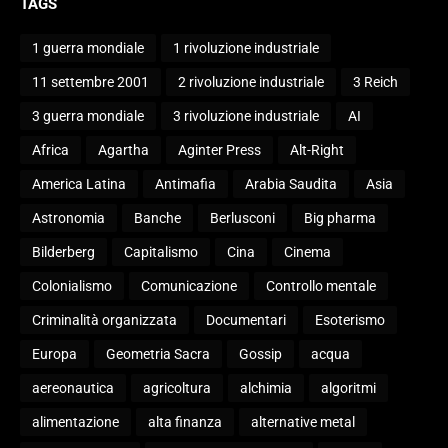
TAGS
1 guerra mondiale
1 rivoluzione industriale
11 settembre 2001
2 rivoluzione industriale
3 Reich
3 guerra mondiale
3 rivoluzione industriale
AI
Africa
Agartha
Aginter Press
Alt-Right
America Latina
Antimafia
Arabia Saudita
Asia
Astronomia
Banche
Berlusconi
Big pharma
Bilderberg
Capitalismo
Cina
Cinema
Colonialismo
Comunicazione
Controllo mentale
Criminalità organizzata
Documentari
Esoterismo
Europa
Geometria Sacra
Gossip
acqua
aereonautica
agricoltura
alchimia
algoritmi
alimentazione
alta finanza
alternative metal