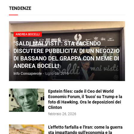
TENDENZE
ANDREA BOCELLI
"SALDI MAI VISTI": STA FACENDO
DISCUTERE PUBBLICITA' DI UN NEGOZIO
DI BASSANO DEL GRAPPA CON MEME DI
ANDREA BOCELLI
Info Consapevole
-
luglio 06, 2016
Epstein files: cade il Ceo del World
Economic Forum, il ‘buco’ su Trump e la
foto di Hawking. Ora le deposizioni dei
Clinton
febbraio 26, 2026
L’effetto farfalla e l'Iran: come la guerra
sta impattando sull'economia e la