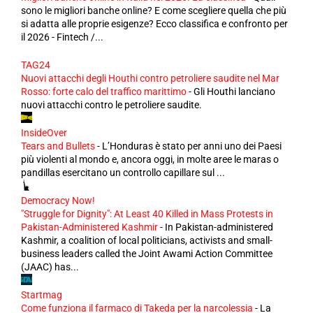
sono le migliori banche online? E come scegliere quella che più
si adatta alle proprie esigenze? Ecco classifica e confronto per
il 2026 - Fintech /...
TAG24
Nuovi attacchi degli Houthi contro petroliere saudite nel Mar
Rosso: forte calo del traffico marittimo
-
Gli Houthi lanciano
nuovi attacchi contro le petroliere saudite.
InsideOver
Tears and Bullets
-
L’Honduras è stato per anni uno dei Paesi
più violenti al mondo e, ancora oggi, in molte aree le maras o
pandillas esercitano un controllo capillare sul ...
Democracy Now!
"Struggle for Dignity": At Least 40 Killed in Mass Protests in
Pakistan-Administered Kashmir
-
In Pakistan-administered
Kashmir, a coalition of local politicians, activists and small-
business leaders called the Joint Awami Action Committee
(JAAC) has...
Startmag
Come funziona il farmaco di Takeda per la narcolessia
-
La