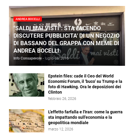
ANDREA BOCELLI
"SALDI MAI VISTI": STA FACENDO
DISCUTERE PUBBLICITA' DI UN NEGOZIO
DI BASSANO DEL GRAPPA CON MEME DI
ANDREA BOCELLI
Info Consapevole
-
luglio 06, 2016
Epstein files: cade il Ceo del World
Economic Forum, il ‘buco’ su Trump e la
foto di Hawking. Ora le deposizioni dei
Clinton
febbraio 26, 2026
L’effetto farfalla e l'Iran: come la guerra
sta impattando sull'economia e la
geopolitica mondiale
marzo 12, 2026