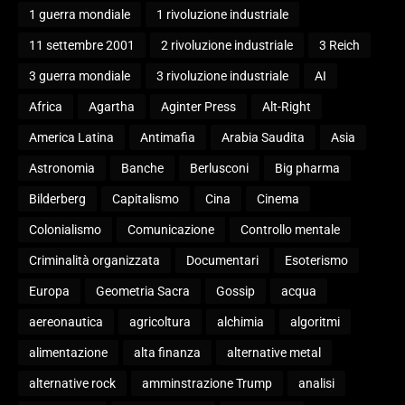
1 guerra mondiale
1 rivoluzione industriale
11 settembre 2001
2 rivoluzione industriale
3 Reich
3 guerra mondiale
3 rivoluzione industriale
AI
Africa
Agartha
Aginter Press
Alt-Right
America Latina
Antimafia
Arabia Saudita
Asia
Astronomia
Banche
Berlusconi
Big pharma
Bilderberg
Capitalismo
Cina
Cinema
Colonialismo
Comunicazione
Controllo mentale
Criminalità organizzata
Documentari
Esoterismo
Europa
Geometria Sacra
Gossip
acqua
aereonautica
agricoltura
alchimia
algoritmi
alimentazione
alta finanza
alternative metal
alternative rock
amminstrazione Trump
analisi