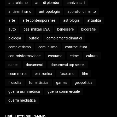
anarchismo
anni di piombo
anniversari
antisemitismo
antropologia
approfondimento
arte
arte contemporanea
astrologia
attualità
auto
basi militari USA
benessere
biografie
biologia
bufale
cambiamenti climatici
complottismo
comunismo
controcultura
controinformazione
costume
crime
cultura
dance
documenti
documenti top secret
ecommerce
elettronica
fascismo
film
filosofia
fumettistica
games
geopolitica
guerra asimmetrica
guerra commerciale
guerra mediatica
I PIÙ LETTI DELL’ANNO