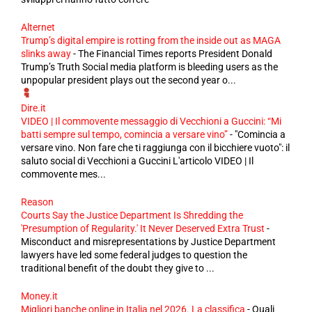
Alternet
Trump’s digital empire is rotting from the inside out as MAGA
slinks away
-
The Financial Times reports President Donald
Trump’s Truth Social media platform is bleeding users as the
unpopular president plays out the second year o...
Dire.it
VIDEO | Il commovente messaggio di Vecchioni a Guccini: “Mi
batti sempre sul tempo, comincia a versare vino”
-
"Comincia a
versare vino. Non fare che ti raggiunga con il bicchiere vuoto": il
saluto social di Vecchioni a Guccini L'articolo VIDEO | Il
commovente mes...
Reason
Courts Say the Justice Department Is Shredding the
'Presumption of Regularity.' It Never Deserved Extra Trust
-
Misconduct and misrepresentations by Justice Department
lawyers have led some federal judges to question the
traditional benefit of the doubt they give to ...
Money.it
Migliori banche online in Italia nel 2026. La classifica
-
Quali