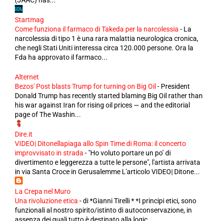
(JAAC) has...
Startmag
Come funziona il farmaco di Takeda per la narcolessia
-
La
narcolessia di tipo 1 è una rara malattia neurologica cronica,
che negli Stati Uniti interessa circa 120.000 persone. Ora la
Fda ha approvato il farmaco...
Alternet
Bezos' Post blasts Trump for turning on Big Oil
-
President
Donald Trump has recently started blaming Big Oil rather than
his war against Iran for rising oil prices — and the editorial
page of The Washin...
Dire.it
VIDEO| Ditonellapiaga allo Spin Time di Roma: il concerto
improvvisato in strada
-
"Ho voluto portare un po’ di
divertimento e leggerezza a tutte le persone", l'artista arrivata
in via Santa Croce in Gerusalemme L'articolo VIDEO| Ditone...
La Crepa nel Muro
Una rivoluzione etica
-
di *Gianni Tirelli * *I principi etici, sono
funzionali al nostro spirito/istinto di autoconservazione, in
assenza dei quali tutto è destinato alla logic...