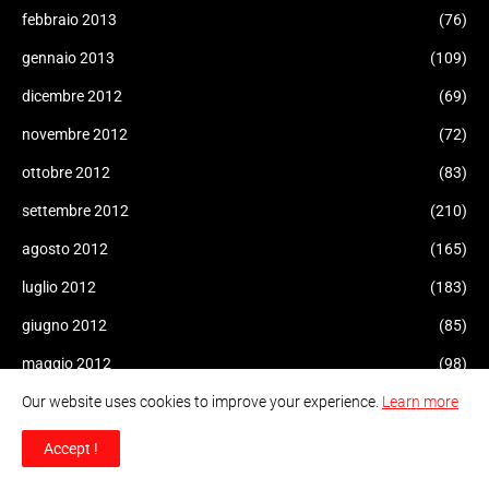
febbraio 2013
(76)
gennaio 2013
(109)
dicembre 2012
(69)
novembre 2012
(72)
ottobre 2012
(83)
settembre 2012
(210)
agosto 2012
(165)
luglio 2012
(183)
giugno 2012
(85)
maggio 2012
(98)
aprile 2012
Our website uses cookies to improve your experience.
Learn more
(161)
marzo 2012
(101)
Accept !
febbraio 2012
(38)