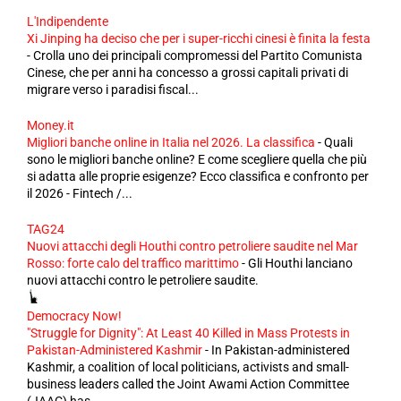
L'Indipendente
Xi Jinping ha deciso che per i super-ricchi cinesi è finita la festa
-
Crolla uno dei principali compromessi del Partito Comunista
Cinese, che per anni ha concesso a grossi capitali privati di
migrare verso i paradisi fiscal...
Money.it
Migliori banche online in Italia nel 2026. La classifica
-
Quali
sono le migliori banche online? E come scegliere quella che più
si adatta alle proprie esigenze? Ecco classifica e confronto per
il 2026 - Fintech /...
TAG24
Nuovi attacchi degli Houthi contro petroliere saudite nel Mar
Rosso: forte calo del traffico marittimo
-
Gli Houthi lanciano
nuovi attacchi contro le petroliere saudite.
Democracy Now!
"Struggle for Dignity": At Least 40 Killed in Mass Protests in
Pakistan-Administered Kashmir
-
In Pakistan-administered
Kashmir, a coalition of local politicians, activists and small-
business leaders called the Joint Awami Action Committee