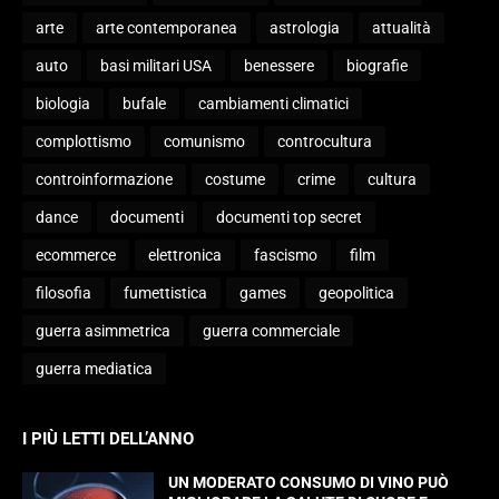
arte
arte contemporanea
astrologia
attualità
auto
basi militari USA
benessere
biografie
biologia
bufale
cambiamenti climatici
complottismo
comunismo
controcultura
controinformazione
costume
crime
cultura
dance
documenti
documenti top secret
ecommerce
elettronica
fascismo
film
filosofia
fumettistica
games
geopolitica
guerra asimmetrica
guerra commerciale
guerra mediatica
I PIÙ LETTI DELL’ANNO
UN MODERATO CONSUMO DI VINO PUÒ