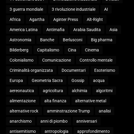
3 guerra mondiale
3 rivoluzione industriale
AI
Africa
Agartha
Aginter Press
Alt-Right
America Latina
Antimafia
Arabia Saudita
Asia
Astronomia
Banche
Berlusconi
Big pharma
Bilderberg
Capitalismo
Cina
Cinema
Colonialismo
Comunicazione
Controllo mentale
Criminalità organizzata
Documentari
Esoterismo
Europa
Geometria Sacra
Gossip
acqua
aereonautica
agricoltura
alchimia
algoritmi
alimentazione
alta finanza
alternative metal
alternative rock
amminstrazione Trump
analisi
anarchismo
anni di piombo
anniversari
antisemitismo
antropologia
approfondimento