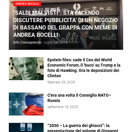
ANDREA BOCELLI
"SALDI MAI VISTI": STA FACENDO
DISCUTERE PUBBLICITA' DI UN NEGOZIO
DI BASSANO DEL GRAPPA CON MEME DI
ANDREA BOCELLI
Info Consapevole
-
luglio 06, 2016
Epstein files: cade il Ceo del World
Economic Forum, il ‘buco’ su Trump e la
foto di Hawking. Ora le deposizioni dei
Clinton
febbraio 26, 2026
C’era una volta il Consiglio NATO–
Russia
settembre 18, 2025
“2050 – La guerra dei ghiacci”: la
presentazione del volume di Giovanni