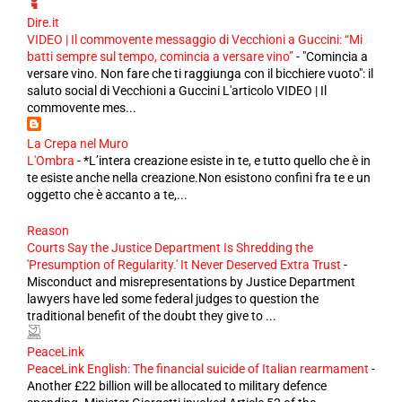
Dire.it
VIDEO | Il commovente messaggio di Vecchioni a Guccini: “Mi
batti sempre sul tempo, comincia a versare vino”
-
"Comincia a
versare vino. Non fare che ti raggiunga con il bicchiere vuoto": il
saluto social di Vecchioni a Guccini L'articolo VIDEO | Il
commovente mes...
La Crepa nel Muro
L'Ombra
-
*L’intera creazione esiste in te, e tutto quello che è in
te esiste anche nella creazione.Non esistono confini fra te e un
oggetto che è accanto a te,...
Reason
Courts Say the Justice Department Is Shredding the
'Presumption of Regularity.' It Never Deserved Extra Trust
-
Misconduct and misrepresentations by Justice Department
lawyers have led some federal judges to question the
traditional benefit of the doubt they give to ...
PeaceLink
PeaceLink English: The financial suicide of Italian rearmament
-
Another £22 billion will be allocated to military defence