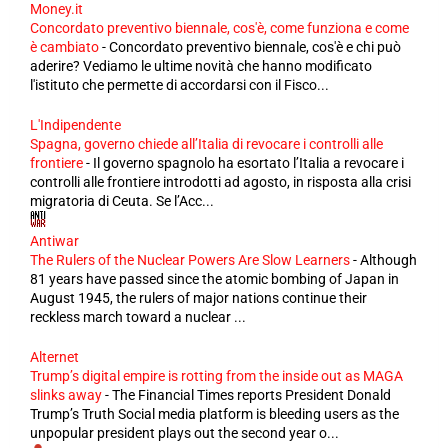
Money.it
Concordato preventivo biennale, cos'è, come funziona e come
è cambiato
-
Concordato preventivo biennale, cos'è e chi può
aderire? Vediamo le ultime novità che hanno modificato
l'istituto che permette di accordarsi con il Fisco...
L'Indipendente
Spagna, governo chiede all’Italia di revocare i controlli alle
frontiere
-
Il governo spagnolo ha esortato l’Italia a revocare i
controlli alle frontiere introdotti ad agosto, in risposta alla crisi
migratoria di Ceuta. Se l’Acc...
Antiwar
The Rulers of the Nuclear Powers Are Slow Learners
-
Although
81 years have passed since the atomic bombing of Japan in
August 1945, the rulers of major nations continue their
reckless march toward a nuclear ...
Alternet
Trump’s digital empire is rotting from the inside out as MAGA
slinks away
-
The Financial Times reports President Donald
Trump’s Truth Social media platform is bleeding users as the
unpopular president plays out the second year o...