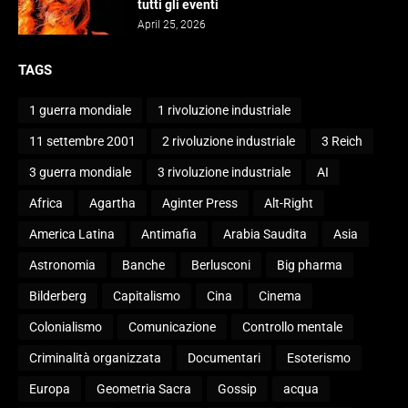
tutti gli eventi
April 25, 2026
TAGS
1 guerra mondiale
1 rivoluzione industriale
11 settembre 2001
2 rivoluzione industriale
3 Reich
3 guerra mondiale
3 rivoluzione industriale
AI
Africa
Agartha
Aginter Press
Alt-Right
America Latina
Antimafia
Arabia Saudita
Asia
Astronomia
Banche
Berlusconi
Big pharma
Bilderberg
Capitalismo
Cina
Cinema
Colonialismo
Comunicazione
Controllo mentale
Criminalità organizzata
Documentari
Esoterismo
Europa
Geometria Sacra
Gossip
acqua