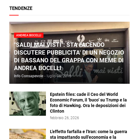
TENDENZE
ANDREA BOCELLI
"SALDI MAI VISTI": STA FACENDO
DISCUTERE PUBBLICITA' DI UN NEGOZIO
DI BASSANO DEL GRAPPA CON MEME DI
ANDREA BOCELLI
Info Consapevole
-
luglio 06, 2016
Epstein files: cade il Ceo del World
Economic Forum, il ‘buco’ su Trump e la
foto di Hawking. Ora le deposizioni dei
Clinton
febbraio 26, 2026
L’effetto farfalla e l'Iran: come la guerra
sta impattando sull'economia e la