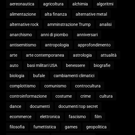
aereonautica
agricoltura
alchimia
algoritmi
alimentazione
alta finanza
alternative metal
alternative rock
amminstrazione Trump
analisi
anarchismo
anni di piombo
anniversari
antisemitismo
antropologia
approfondimento
arte
arte contemporanea
astrologia
attualità
auto
basi militari USA
benessere
biografie
biologia
bufale
cambiamenti climatici
complottismo
comunismo
controcultura
controinformazione
costume
crime
cultura
dance
documenti
documenti top secret
ecommerce
elettronica
fascismo
film
filosofia
fumettistica
games
geopolitica