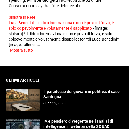
spending. Minister Giorgetti invoked Article 52 of the
Constitution to say that "the defence of t...
Sinistra in Rete
Luca Benedini: Il diritto internazionale non è privo di forza, è
solo colpevolmente e volutamente disapplicato
-
[image:
sinistra] *Il diritto internazionale non è privo di forza, è solo
colpevolmente e volutamente disapplicato* *di Luca Benedini*
[image: falliment...
Mostra tutto
ULTIMI ARTICOLI
Il paradosso dei giovani in politica: il caso
Sardegna
June 29, 2026
IA e pensiero divergente nell'analisi di
intelligence: il webinar della SQUAD