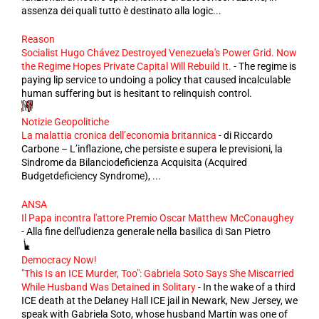
assenza dei quali tutto è destinato alla logic...
Reason
Socialist Hugo Chávez Destroyed Venezuela's Power Grid. Now
the Regime Hopes Private Capital Will Rebuild It.
-
The regime is
paying lip service to undoing a policy that caused incalculable
human suffering but is hesitant to relinquish control.
Notizie Geopolitiche
La malattia cronica dell’economia britannica
-
di Riccardo
Carbone – L’inflazione, che persiste e supera le previsioni, la
Sindrome da Bilanciodeficienza Acquisita (Acquired
Budgetdeficiency Syndrome), ...
ANSA
Il Papa incontra l'attore Premio Oscar Matthew McConaughey
-
Alla fine dell'udienza generale nella basilica di San Pietro
Democracy Now!
"This Is an ICE Murder, Too": Gabriela Soto Says She Miscarried
While Husband Was Detained in Solitary
-
In the wake of a third
ICE death at the Delaney Hall ICE jail in Newark, New Jersey, we
speak with Gabriela Soto, whose husband Martín was one of