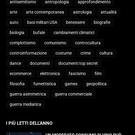
antisemitismo
antropologia
approfondimento
arte
arte contemporanea
astrologia
attualità
auto
basi militari USA
benessere
biografie
biologia
bufale
cambiamenti climatici
complottismo
comunismo
controcultura
controinformazione
costume
crime
cultura
dance
documenti
documenti top secret
ecommerce
elettronica
fascismo
film
filosofia
fumettistica
games
geopolitica
guerra asimmetrica
guerra commerciale
guerra mediatica
I PIÙ LETTI DELL’ANNO