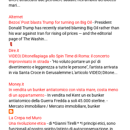
mari...
Alternet
Bezos' Post blasts Trump for turning on Big Oil
-
President
Donald Trump has recently started blaming Big Oil rather than
his war against Iran for rising oil prices — and the editorial
page of The Washin...
Dire.it
VIDEO| Ditonellapiaga allo Spin Time di Roma: il concerto
improvvisato in strada
-
"Ho voluto portare un po’ di
divertimento e leggerezza a tutte le persone", l'artista arrivata
in via Santa Croce in Gerusalemme L'articolo VIDEO| Ditone...
Money.it
In vendita un bunker antiatomico con vista mare, costa meno
di un appartamento
-
In vendita nel Kent un ex bunker
antiatomico della Guerra Fredda a soli 45.000 sterline. -
Mercato immobiliare / Mercato immobiliare, bunker
La Crepa nel Muro
Una rivoluzione etica
-
di *Gianni Tirelli * *I principi etici, sono
funzionali al nostro spirito/istinto di autoconservazione, in