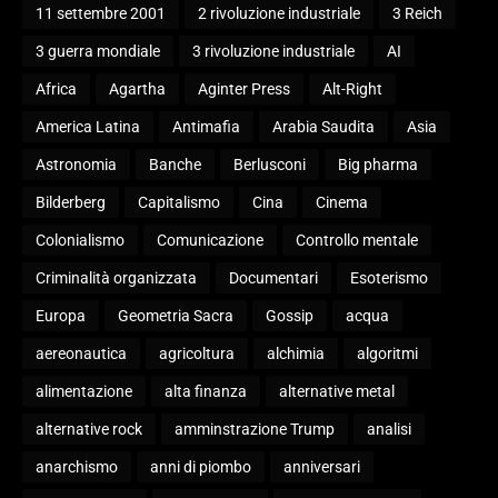
11 settembre 2001
2 rivoluzione industriale
3 Reich
3 guerra mondiale
3 rivoluzione industriale
AI
Africa
Agartha
Aginter Press
Alt-Right
America Latina
Antimafia
Arabia Saudita
Asia
Astronomia
Banche
Berlusconi
Big pharma
Bilderberg
Capitalismo
Cina
Cinema
Colonialismo
Comunicazione
Controllo mentale
Criminalità organizzata
Documentari
Esoterismo
Europa
Geometria Sacra
Gossip
acqua
aereonautica
agricoltura
alchimia
algoritmi
alimentazione
alta finanza
alternative metal
alternative rock
amminstrazione Trump
analisi
anarchismo
anni di piombo
anniversari