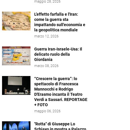
maggio 28, 2026
L’effetto farfalla e l'Iran:
come la guerra sta
impattando sull'economia e
la geopolitica mondiale
marzo 12, 2026
Guerra Iran-Israele-Usa: Il
delicato ruolo della
Giordania
marzo 08, 2026
“Crescere la guerra”: lo
spettacolo di Francesca
Mannocchi e Rodrigo
D'Erasmo incanta il Teatro
Verdi a Sassari. REPORTAGE
+ FOTO
maggio 06, 2026
"Rotta" di Giuseppe Lo
Schiavo in mostra a Palazzo