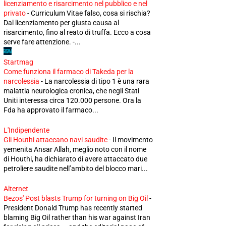
licenziamento e risarcimento nel pubblico e nel
privato
-
Curriculum Vitae falso, cosa si rischia?
Dal licenziamento per giusta causa al
risarcimento, fino al reato di truffa. Ecco a cosa
serve fare attenzione. -...
Startmag
Come funziona il farmaco di Takeda per la
narcolessia
-
La narcolessia di tipo 1 è una rara
malattia neurologica cronica, che negli Stati
Uniti interessa circa 120.000 persone. Ora la
Fda ha approvato il farmaco...
L'Indipendente
Gli Houthi attaccano navi saudite
-
Il movimento
yemenita Ansar Allah, meglio noto con il nome
di Houthi, ha dichiarato di avere attaccato due
petroliere saudite nell’ambito del blocco mari...
Alternet
Bezos' Post blasts Trump for turning on Big Oil
-
President Donald Trump has recently started
blaming Big Oil rather than his war against Iran