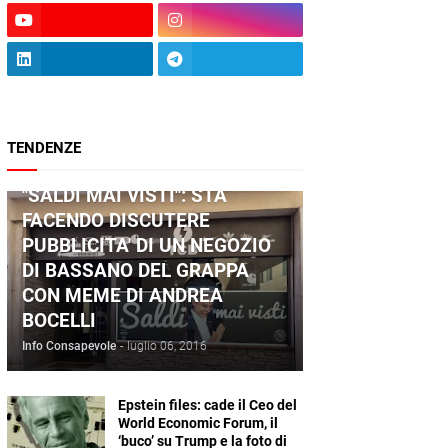
TENDENZE
ANDREA BOCELLI
"SALDI MAI VISTI": STA
FACENDO DISCUTERE
PUBBLICITA' DI UN NEGOZIO
DI BASSANO DEL GRAPPA
CON MEME DI ANDREA
BOCELLI
Info Consapevole
-
luglio 06, 2016
Epstein files: cade il Ceo del
World Economic Forum, il
‘buco’ su Trump e la foto di