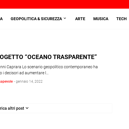
A
GEOPOLITICA & SICUREZZA
ARTE
MUSICA
TECH
ROGETTO “OCEANO TRASPARENTE”
anni Caprara Lo scenario geopolitico contemporaneo ha
o i decisori ad aumentare l…
sapevole
-
gennaio 14, 2022
rica altri post