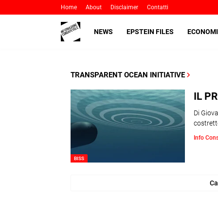
Home
About
Disclaimer
Contatti
NEWS
EPSTEIN FILES
ECONOMI
TRANSPARENT OCEAN INITIATIVE
IL P
Di Giov
costrett
Info Con
BISS
Ca