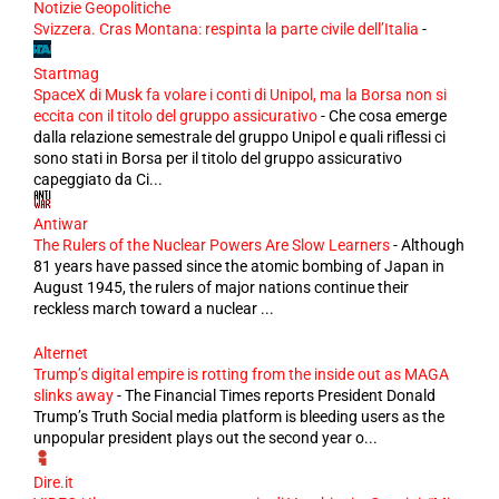
Notizie Geopolitiche
Svizzera. Cras Montana: respinta la parte civile dell’Italia
-
Startmag
SpaceX di Musk fa volare i conti di Unipol, ma la Borsa non si
eccita con il titolo del gruppo assicurativo
-
Che cosa emerge
dalla relazione semestrale del gruppo Unipol e quali riflessi ci
sono stati in Borsa per il titolo del gruppo assicurativo
capeggiato da Ci...
Antiwar
The Rulers of the Nuclear Powers Are Slow Learners
-
Although
81 years have passed since the atomic bombing of Japan in
August 1945, the rulers of major nations continue their
reckless march toward a nuclear ...
Alternet
Trump’s digital empire is rotting from the inside out as MAGA
slinks away
-
The Financial Times reports President Donald
Trump’s Truth Social media platform is bleeding users as the
unpopular president plays out the second year o...
Dire.it