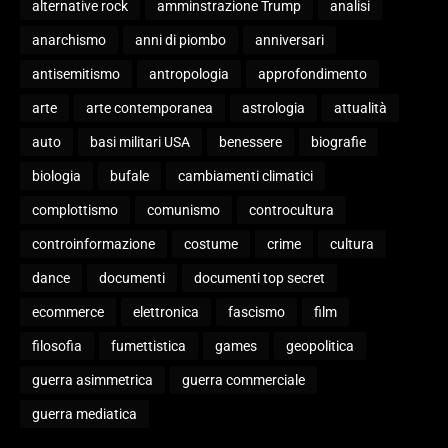
alternative rock
amminstrazione Trump
analisi
anarchismo
anni di piombo
anniversari
antisemitismo
antropologia
approfondimento
arte
arte contemporanea
astrologia
attualità
auto
basi militari USA
benessere
biografie
biologia
bufale
cambiamenti climatici
complottismo
comunismo
controcultura
controinformazione
costume
crime
cultura
dance
documenti
documenti top secret
ecommerce
elettronica
fascismo
film
filosofia
fumettistica
games
geopolitica
guerra asimmetrica
guerra commerciale
guerra mediatica