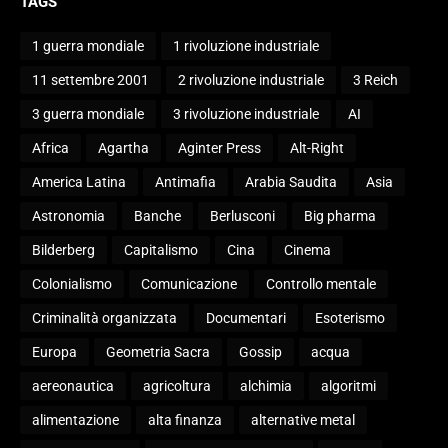
TAGS
1 guerra mondiale
1 rivoluzione industriale
11 settembre 2001
2 rivoluzione industriale
3 Reich
3 guerra mondiale
3 rivoluzione industriale
AI
Africa
Agartha
Aginter Press
Alt-Right
America Latina
Antimafia
Arabia Saudita
Asia
Astronomia
Banche
Berlusconi
Big pharma
Bilderberg
Capitalismo
Cina
Cinema
Colonialismo
Comunicazione
Controllo mentale
Criminalità organizzata
Documentari
Esoterismo
Europa
Geometria Sacra
Gossip
acqua
aereonautica
agricoltura
alchimia
algoritmi
alimentazione
alta finanza
alternative metal