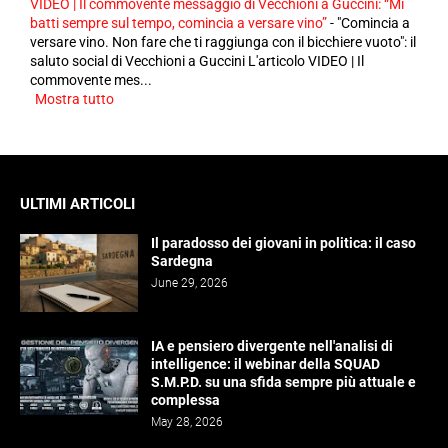
VIDEO | Il commovente messaggio di Vecchioni a Guccini: “Mi
batti sempre sul tempo, comincia a versare vino”
-
"Comincia a
versare vino. Non fare che ti raggiunga con il bicchiere vuoto": il
saluto social di Vecchioni a Guccini L'articolo VIDEO | Il
commovente mes...
Mostra tutto
ULTIMI ARTICOLI
Il paradosso dei giovani in politica: il caso
Sardegna
June 29, 2026
IA e pensiero divergente nell'analisi di
intelligence: il webinar della SQUAD
S.M.P.D. su una sfida sempre più attuale e
complessa
May 28, 2026