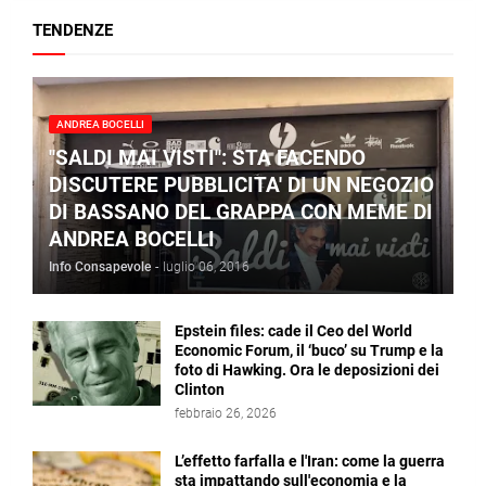
TENDENZE
ANDREA BOCELLI
"SALDI MAI VISTI": STA FACENDO
DISCUTERE PUBBLICITA' DI UN NEGOZIO
DI BASSANO DEL GRAPPA CON MEME DI
ANDREA BOCELLI
Info Consapevole
-
luglio 06, 2016
Epstein files: cade il Ceo del World
Economic Forum, il ‘buco’ su Trump e la
foto di Hawking. Ora le deposizioni dei
Clinton
febbraio 26, 2026
L’effetto farfalla e l'Iran: come la guerra
sta impattando sull'economia e la