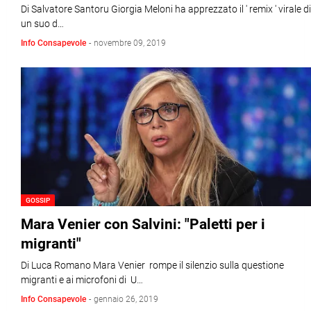
Di Salvatore Santoru Giorgia Meloni ha apprezzato il ' remix ' virale di
un suo d…
Info Consapevole
-
novembre 09, 2019
GOSSIP
Mara Venier con Salvini: ​"Paletti per i
migranti"
Di Luca Romano Mara Venier rompe il silenzio sulla questione
migranti e ai microfoni di U…
Info Consapevole
-
gennaio 26, 2019