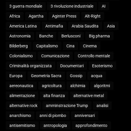
3 guerra mondiale
3 rivoluzione industriale
AI
Africa
Agartha
Aginter Press
Alt-Right
America Latina
Antimafia
Arabia Saudita
Asia
Astronomia
Banche
Berlusconi
Big pharma
Bilderberg
Capitalismo
Cina
Cinema
Colonialismo
Comunicazione
Controllo mentale
Criminalità organizzata
Documentari
Esoterismo
Europa
Geometria Sacra
Gossip
acqua
aereonautica
agricoltura
alchimia
algoritmi
alimentazione
alta finanza
alternative metal
alternative rock
amminstrazione Trump
analisi
anarchismo
anni di piombo
anniversari
antisemitismo
antropologia
approfondimento