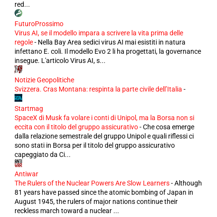
red...
FuturoProssimo
Virus AI, se il modello impara a scrivere la vita prima delle
regole
-
Nella Bay Area sedici virus AI mai esistiti in natura
infettano E. coli. Il modello Evo 2 li ha progettati, la governance
insegue. L'articolo Virus AI, s...
Notizie Geopolitiche
Svizzera. Cras Montana: respinta la parte civile dell’Italia
-
Startmag
SpaceX di Musk fa volare i conti di Unipol, ma la Borsa non si
eccita con il titolo del gruppo assicurativo
-
Che cosa emerge
dalla relazione semestrale del gruppo Unipol e quali riflessi ci
sono stati in Borsa per il titolo del gruppo assicurativo
capeggiato da Ci...
Antiwar
The Rulers of the Nuclear Powers Are Slow Learners
-
Although
81 years have passed since the atomic bombing of Japan in
August 1945, the rulers of major nations continue their
reckless march toward a nuclear ...