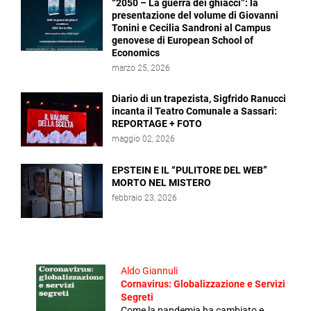
“2050 – La guerra dei ghiacci”: la
presentazione del volume di Giovanni
Tonini e Cecilia Sandroni al Campus
genovese di European School of
Economics
marzo 25, 2026
Diario di un trapezista, Sigfrido Ranucci
incanta il Teatro Comunale a Sassari:
REPORTAGE + FOTO
maggio 02, 2026
EPSTEIN E IL “PULITORE DEL WEB”
MORTO NEL MISTERO
febbraio 23, 2026
Aldo Giannuli
Cornavirus: Globalizzazione e Servizi
Segreti
Come la pandemia ha cambiato e