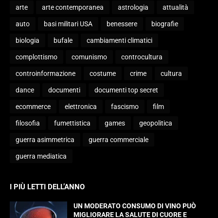
arte
arte contemporanea
astrologia
attualità
auto
basi militari USA
benessere
biografie
biologia
bufale
cambiamenti climatici
complottismo
comunismo
controcultura
controinformazione
costume
crime
cultura
dance
documenti
documenti top secret
ecommerce
elettronica
fascismo
film
filosofia
fumettistica
games
geopolitica
guerra asimmetrica
guerra commerciale
guerra mediatica
I PIÙ LETTI DELL’ANNO
UN MODERATO CONSUMO DI VINO PUÒ
MIGLIORARE LA SALUTE DI CUORE E