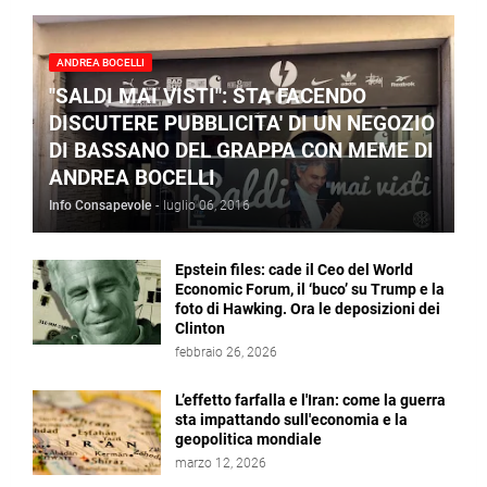
ANDREA BOCELLI
"SALDI MAI VISTI": STA FACENDO
DISCUTERE PUBBLICITA' DI UN NEGOZIO
DI BASSANO DEL GRAPPA CON MEME DI
ANDREA BOCELLI
Info Consapevole
-
luglio 06, 2016
Epstein files: cade il Ceo del World
Economic Forum, il ‘buco’ su Trump e la
foto di Hawking. Ora le deposizioni dei
Clinton
febbraio 26, 2026
L’effetto farfalla e l'Iran: come la guerra
sta impattando sull'economia e la
geopolitica mondiale
marzo 12, 2026