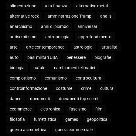
alimentazione
alta finanza
alternative metal
alternative rock
amminstrazione Trump
analisi
anarchismo
anni di piombo
anniversari
antisemitismo
antropologia
approfondimento
arte
arte contemporanea
astrologia
attualità
auto
basi militari USA
benessere
biografie
biologia
bufale
cambiamenti climatici
complottismo
comunismo
controcultura
controinformazione
costume
crime
cultura
dance
documenti
documenti top secret
ecommerce
elettronica
fascismo
film
filosofia
fumettistica
games
geopolitica
guerra asimmetrica
guerra commerciale