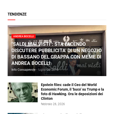
TENDENZE
ANDREA BOCELLI
"SALDI MAI VISTI": STA FACENDO
DISCUTERE PUBBLICITA' DI UN NEGOZIO
DI BASSANO DEL GRAPPA CON MEME DI
ANDREA BOCELLI
Info Consapevole
-
luglio 06, 2016
Epstein files: cade il Ceo del World
Economic Forum, il ‘buco’ su Trump e la
foto di Hawking. Ora le deposizioni dei
Clinton
febbraio 26, 2026