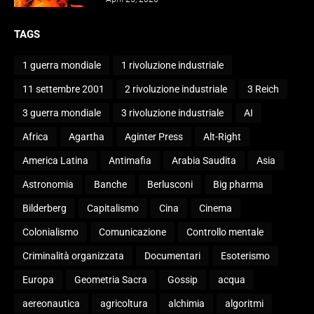
TAGS
1 guerra mondiale
1 rivoluzione industriale
11 settembre 2001
2 rivoluzione industriale
3 Reich
3 guerra mondiale
3 rivoluzione industriale
AI
Africa
Agartha
Aginter Press
Alt-Right
America Latina
Antimafia
Arabia Saudita
Asia
Astronomia
Banche
Berlusconi
Big pharma
Bilderberg
Capitalismo
Cina
Cinema
Colonialismo
Comunicazione
Controllo mentale
Criminalità organizzata
Documentari
Esoterismo
Europa
Geometria Sacra
Gossip
acqua
aereonautica
agricoltura
alchimia
algoritmi