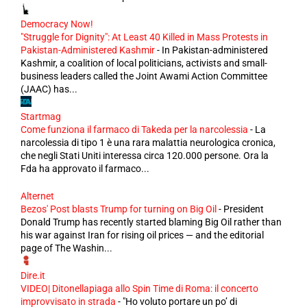
Democracy Now!
"Struggle for Dignity": At Least 40 Killed in Mass Protests in
Pakistan-Administered Kashmir
-
In Pakistan-administered
Kashmir, a coalition of local politicians, activists and small-
business leaders called the Joint Awami Action Committee
(JAAC) has...
Startmag
Come funziona il farmaco di Takeda per la narcolessia
-
La
narcolessia di tipo 1 è una rara malattia neurologica cronica,
che negli Stati Uniti interessa circa 120.000 persone. Ora la
Fda ha approvato il farmaco...
Alternet
Bezos' Post blasts Trump for turning on Big Oil
-
President
Donald Trump has recently started blaming Big Oil rather than
his war against Iran for rising oil prices — and the editorial
page of The Washin...
Dire.it
VIDEO| Ditonellapiaga allo Spin Time di Roma: il concerto
improvvisato in strada
-
"Ho voluto portare un po’ di