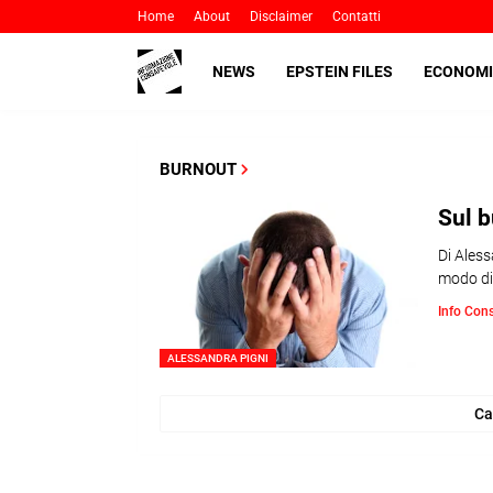
Home
About
Disclaimer
Contatti
NEWS
EPSTEIN FILES
ECONOMI
BURNOUT
Sul 
Di Aless
modo di
Info Con
ALESSANDRA PIGNI
Ca