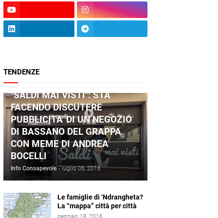
TENDENZE
ANDREA BOCELLI
"SALDI MAI VISTI": STA
FACENDO DISCUTERE
PUBBLICITA' DI UN NEGOZIO
DI BASSANO DEL GRAPPA
CON MEME DI ANDREA
BOCELLI
Info Consapevole
-
luglio 06, 2016
Le famiglie di ‘Ndrangheta?
La “mappa” città per città
gennaio 18, 2016