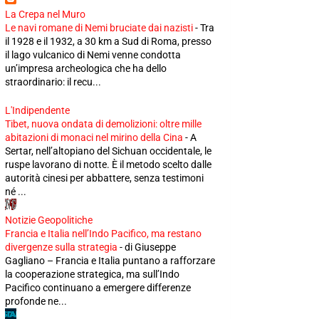
La Crepa nel Muro
Le navi romane di Nemi bruciate dai nazisti
-
Tra
il 1928 e il 1932, a 30 km a Sud di Roma, presso
il lago vulcanico di Nemi venne condotta
un’impresa archeologica che ha dello
straordinario: il recu...
L'Indipendente
Tibet, nuova ondata di demolizioni: oltre mille
abitazioni di monaci nel mirino della Cina
-
A
Sertar, nell’altopiano del Sichuan occidentale, le
ruspe lavorano di notte. È il metodo scelto dalle
autorità cinesi per abbattere, senza testimoni
né ...
Notizie Geopolitiche
Francia e Italia nell’Indo Pacifico, ma restano
divergenze sulla strategia
-
di Giuseppe
Gagliano – Francia e Italia puntano a rafforzare
la cooperazione strategica, ma sull’Indo
Pacifico continuano a emergere differenze
profonde ne...