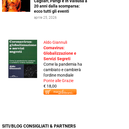
Cagliari, Parigi e in Valsusa a
20 anni dalla scomparsa:
ecco tutti gli eventi
aprile 25, 2026
Aldo Giannuli
Cornavirus:
Globalizzazione e
Servizi Segreti
Come la pandemia ha
cambiato e cambierà
l'ordine mondiale
Ponte alle Grazie
€ 18,00
SITI/BLOG CONSIGLIATI & PARTNERS