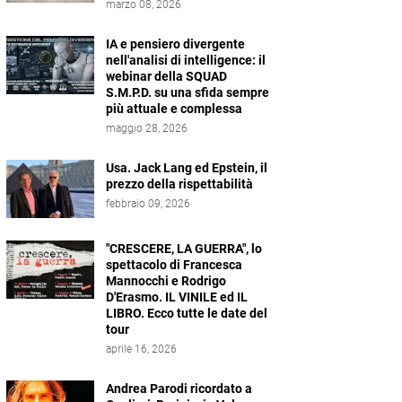
marzo 08, 2026
IA e pensiero divergente
nell'analisi di intelligence: il
webinar della SQUAD
S.M.P.D. su una sfida sempre
più attuale e complessa
maggio 28, 2026
Usa. Jack Lang ed Epstein, il
prezzo della rispettabilità
febbraio 09, 2026
"CRESCERE, LA GUERRA", lo
spettacolo di Francesca
Mannocchi e Rodrigo
D'Erasmo. IL VINILE ed IL
LIBRO. Ecco tutte le date del
tour
aprile 16, 2026
Andrea Parodi ricordato a