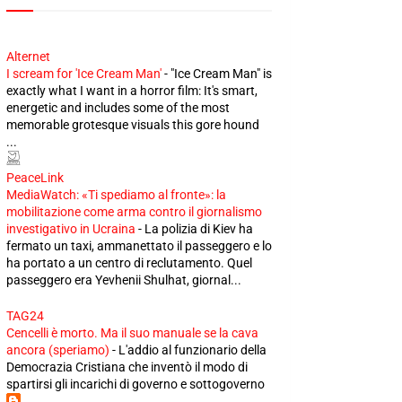
Alternet
I scream for 'Ice Cream Man'
-
"Ice Cream Man" is
exactly what I want in a horror film: It's smart,
energetic and includes some of the most
memorable grotesque visuals this gore hound
...
PeaceLink
MediaWatch: «Ti spediamo al fronte»: la
mobilitazione come arma contro il giornalismo
investigativo in Ucraina
-
La polizia di Kiev ha
fermato un taxi, ammanettato il passeggero e lo
ha portato a un centro di reclutamento. Quel
passeggero era Yevhenii Shulhat, giornal...
TAG24
Cencelli è morto. Ma il suo manuale se la cava
ancora (speriamo)
-
L'addio al funzionario della
Democrazia Cristiana che inventò il modo di
spartirsi gli incarichi di governo e sottogoverno