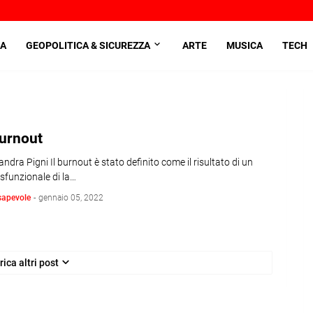
A
GEOPOLITICA & SICUREZZA
ARTE
MUSICA
TECH
burnout
andra Pigni Il burnout è stato definito come il risultato di un
sfunzionale di la…
sapevole
-
gennaio 05, 2022
rica altri post