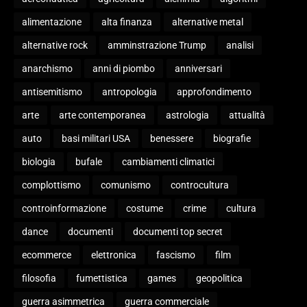
alimentazione
alta finanza
alternative metal
alternative rock
amminstrazione Trump
analisi
anarchismo
anni di piombo
anniversari
antisemitismo
antropologia
approfondimento
arte
arte contemporanea
astrologia
attualità
auto
basi militari USA
benessere
biografie
biologia
bufale
cambiamenti climatici
complottismo
comunismo
controcultura
controinformazione
costume
crime
cultura
dance
documenti
documenti top secret
ecommerce
elettronica
fascismo
film
filosofia
fumettistica
games
geopolitica
guerra asimmetrica
guerra commerciale