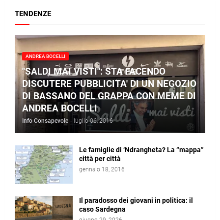
TENDENZE
ANDREA BOCELLI
"SALDI MAI VISTI": STA FACENDO
DISCUTERE PUBBLICITA' DI UN NEGOZIO
DI BASSANO DEL GRAPPA CON MEME DI
ANDREA BOCELLI
Info Consapevole
-
luglio 06, 2016
Le famiglie di ‘Ndrangheta? La “mappa”
città per città
gennaio 18, 2016
Il paradosso dei giovani in politica: il
caso Sardegna