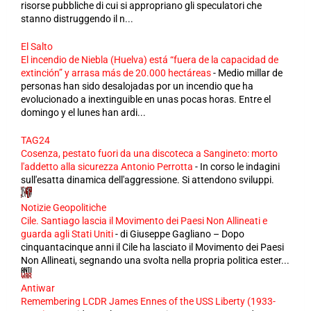
risorse pubbliche di cui si appropriano gli speculatori che
stanno distruggendo il n...
El Salto
El incendio de Niebla (Huelva) está “fuera de la capacidad de
extinción” y arrasa más de 20.000 hectáreas
-
Medio millar de
personas han sido desalojadas por un incendio que ha
evolucionado a inextinguible en unas pocas horas. Entre el
domingo y el lunes han ardi...
TAG24
Cosenza, pestato fuori da una discoteca a Sangineto: morto
l'addetto alla sicurezza Antonio Perrotta
-
In corso le indagini
sull'esatta dinamica dell'aggressione. Si attendono sviluppi.
Notizie Geopolitiche
Cile. Santiago lascia il Movimento dei Paesi Non Allineati e
guarda agli Stati Uniti
-
di Giuseppe Gagliano – Dopo
cinquantacinque anni il Cile ha lasciato il Movimento dei Paesi
Non Allineati, segnando una svolta nella propria politica ester...
Antiwar
Remembering LCDR James Ennes of the USS Liberty (1933-