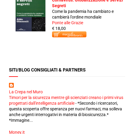
Cornavirus: Globalizzazione e Servizi
Segreti
Come la pandemia ha cambiato e
cambierà l'ordine mondiale
Ponte alle Grazie
€ 18,00
SITI/BLOG CONSIGLIATI & PARTNERS
La Crepa nel Muro
Timori per la sicurezza mentre gli scienziati creano i primi virus
progettati dall'intelligenza artificiale
-
*Secondo i ricercatori,
questa scoperta offre speranza per nuovi farmaci, ma solleva
anche urgenti interrogativi in ​​materia di biosicurezza.*
*Immagine...
Money.it