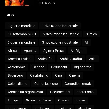
April 25, 2026
TAGS
1 guerra mondiale
1 rivoluzione industriale
11 settembre 2001
2 rivoluzione industriale
3 Reich
3 guerra mondiale
3 rivoluzione industriale
AI
Africa
Agartha
Aginter Press
Alt-Right
America Latina
Antimafia
Arabia Saudita
Asia
Astronomia
Banche
Berlusconi
Big pharma
Bilderberg
Capitalismo
Cina
Cinema
Colonialismo
Comunicazione
Controllo mentale
Criminalità organizzata
Documentari
Esoterismo
Europa
Geometria Sacra
Gossip
acqua
aereonautica
agricoltura
alchimia
algoritmi