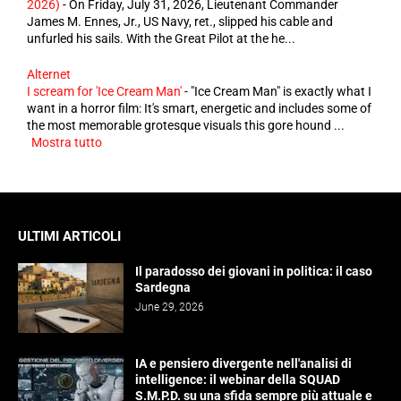
2026)
-
On Friday, July 31, 2026, Lieutenant Commander
James M. Ennes, Jr., US Navy, ret., slipped his cable and
unfurled his sails. With the Great Pilot at the he...
Alternet
I scream for 'Ice Cream Man'
-
"Ice Cream Man" is exactly what I
want in a horror film: It's smart, energetic and includes some of
the most memorable grotesque visuals this gore hound ...
Mostra tutto
ULTIMI ARTICOLI
Il paradosso dei giovani in politica: il caso
Sardegna
June 29, 2026
IA e pensiero divergente nell'analisi di
intelligence: il webinar della SQUAD
S.M.P.D. su una sfida sempre più attuale e