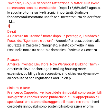
Zucchero, il +5,65% riaccende l'attenzione. 5 fattori e un livello
raccontano cosa sta cambiando
-
Dopo il +5,65% del 7 agosto,
lo zucchero torna su livelli tecnici importanti. Grafico e
fondamentali mostrano una fase di mercato tutta da decifrare.
- M...
Dire.it
A Cosenza un 34enne è morto dopo un pestaggio, il sindaco di
Fuscaldo: “Sgomento e dolore”
-
Antonio Perrotta, addetto alla
sicurezza al Castello di Sangineto, è stato coinvolto in una
rissa nella notte tra sabato e domenica L'articolo A Cosenza ...
Reason
America Invented Elevators. Now We Suck at Building Them.
-
America’s elevator shortage is making housing more
expensive, buildings less accessible, and cities less dynamic—
all because of bad regulations and union p...
Sinistra in Rete
Francesco Cappello: I veri costi delle rinnovabili sono sostenibili
solo grazie a enormi risorse pubbliche di cui si appropriano gli
speculatori che stanno distruggendo il nostro territorio
-
I veri
costi delle rinnovabili sono sostenibili solo grazie a enormi