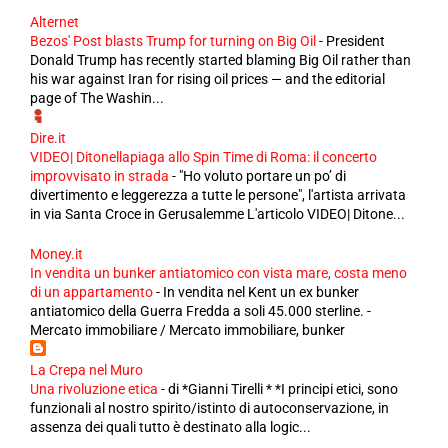
Alternet
Bezos' Post blasts Trump for turning on Big Oil
-
President
Donald Trump has recently started blaming Big Oil rather than
his war against Iran for rising oil prices — and the editorial
page of The Washin...
Dire.it
VIDEO| Ditonellapiaga allo Spin Time di Roma: il concerto
improvvisato in strada
-
"Ho voluto portare un po’ di
divertimento e leggerezza a tutte le persone", l'artista arrivata
in via Santa Croce in Gerusalemme L'articolo VIDEO| Ditone...
Money.it
In vendita un bunker antiatomico con vista mare, costa meno
di un appartamento
-
In vendita nel Kent un ex bunker
antiatomico della Guerra Fredda a soli 45.000 sterline. -
Mercato immobiliare / Mercato immobiliare, bunker
La Crepa nel Muro
Una rivoluzione etica
-
di *Gianni Tirelli * *I principi etici, sono
funzionali al nostro spirito/istinto di autoconservazione, in
assenza dei quali tutto è destinato alla logic...