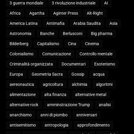
3 guerra mondiale
3 rivoluzione industriale
AI
Africa
Agartha
Aginter Press
Alt-Right
America Latina
Antimafia
Arabia Saudita
Asia
Astronomia
Banche
Berlusconi
Big pharma
Bilderberg
Capitalismo
Cina
Cinema
Colonialismo
Comunicazione
Controllo mentale
Criminalità organizzata
Documentari
Esoterismo
Europa
Geometria Sacra
Gossip
acqua
aereonautica
agricoltura
alchimia
algoritmi
alimentazione
alta finanza
alternative metal
alternative rock
amminstrazione Trump
analisi
anarchismo
anni di piombo
anniversari
antisemitismo
antropologia
approfondimento