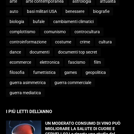
arte
arte contemporanea
astrologia
attualità
auto
basi militari USA
benessere
biografie
biologia
bufale
cambiamenti climatici
complottismo
comunismo
controcultura
controinformazione
costume
crime
cultura
dance
documenti
documenti top secret
ecommerce
elettronica
fascismo
film
filosofia
fumettistica
games
geopolitica
guerra asimmetrica
guerra commerciale
guerra mediatica
I PIÙ LETTI DELL’ANNO
UN MODERATO CONSUMO DI VINO PUÒ
MIGLIORARE LA SALUTE DI CUORE E