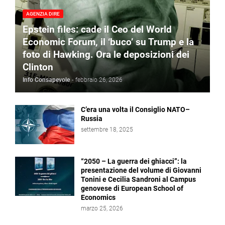
AGENZIA DIRE
Epstein files: cade il Ceo del World
Economic Forum, il ‘buco’ su Trump e la
foto di Hawking. Ora le deposizioni dei
Clinton
Info Consapevole
-
febbraio 26, 2026
C’era una volta il Consiglio NATO–
Russia
settembre 18, 2025
“2050 – La guerra dei ghiacci”: la
presentazione del volume di Giovanni
Tonini e Cecilia Sandroni al Campus
genovese di European School of
Economics
marzo 25, 2026