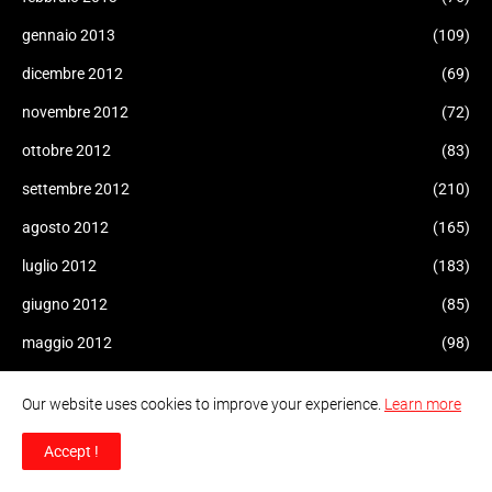
gennaio 2013
(109)
dicembre 2012
(69)
novembre 2012
(72)
ottobre 2012
(83)
settembre 2012
(210)
agosto 2012
(165)
luglio 2012
(183)
giugno 2012
(85)
maggio 2012
(98)
aprile 2012
(161)
Our website uses cookies to improve your experience.
Learn more
marzo 2012
(101)
Accept !
febbraio 2012
(38)