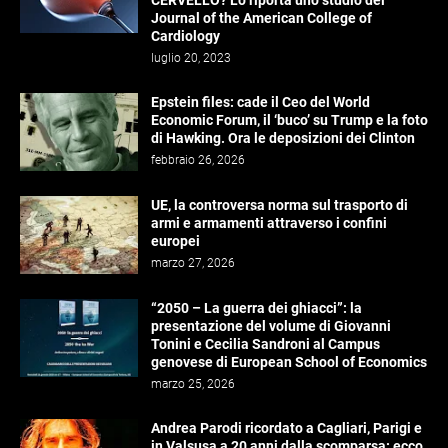
CERVELLO? Lo riporta uno studio del
Journal of the American College of
Cardiology
luglio 20, 2023
Epstein files: cade il Ceo del World
Economic Forum, il ‘buco’ su Trump e la foto
di Hawking. Ora le deposizioni dei Clinton
febbraio 26, 2026
UE, la controversa norma sul trasporto di
armi e armamenti attraverso i confini
europei
marzo 27, 2026
“2050 – La guerra dei ghiacci”: la
presentazione del volume di Giovanni
Tonini e Cecilia Sandroni al Campus
genovese di European School of Economics
marzo 25, 2026
Andrea Parodi ricordato a Cagliari, Parigi e
in Valsusa a 20 anni dalla scomparsa: ecco