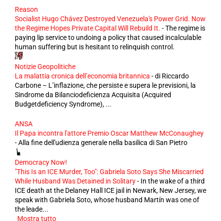
Reason
Socialist Hugo Chávez Destroyed Venezuela's Power Grid. Now
the Regime Hopes Private Capital Will Rebuild It.
-
The regime is
paying lip service to undoing a policy that caused incalculable
human suffering but is hesitant to relinquish control.
Notizie Geopolitiche
La malattia cronica dell’economia britannica
-
di Riccardo
Carbone – L’inflazione, che persiste e supera le previsioni, la
Sindrome da Bilanciodeficienza Acquisita (Acquired
Budgetdeficiency Syndrome), ...
ANSA
Il Papa incontra l'attore Premio Oscar Matthew McConaughey
-
Alla fine dell'udienza generale nella basilica di San Pietro
Democracy Now!
"This Is an ICE Murder, Too": Gabriela Soto Says She Miscarried
While Husband Was Detained in Solitary
-
In the wake of a third
ICE death at the Delaney Hall ICE jail in Newark, New Jersey, we
speak with Gabriela Soto, whose husband Martín was one of
the leade...
Mostra tutto