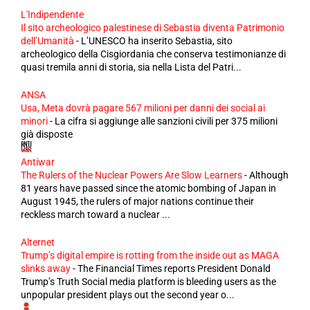
L'Indipendente
Il sito archeologico palestinese di Sebastia diventa Patrimonio
dell’Umanità
-
L’UNESCO ha inserito Sebastia, sito
archeologico della Cisgiordania che conserva testimonianze di
quasi tremila anni di storia, sia nella Lista del Patri...
ANSA
Usa, Meta dovrà pagare 567 milioni per danni dei social ai
minori
-
La cifra si aggiunge alle sanzioni civili per 375 milioni
già disposte
Antiwar
The Rulers of the Nuclear Powers Are Slow Learners
-
Although
81 years have passed since the atomic bombing of Japan in
August 1945, the rulers of major nations continue their
reckless march toward a nuclear ...
Alternet
Trump’s digital empire is rotting from the inside out as MAGA
slinks away
-
The Financial Times reports President Donald
Trump’s Truth Social media platform is bleeding users as the
unpopular president plays out the second year o...