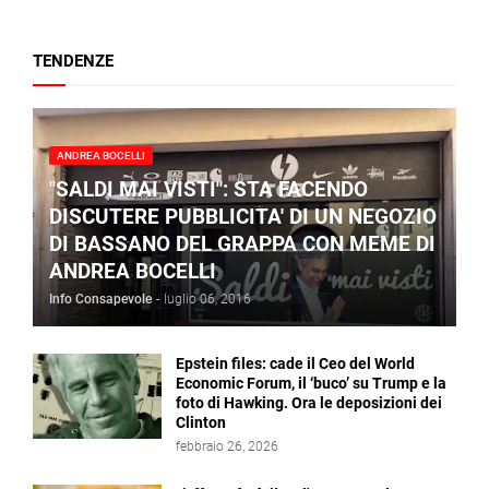
TENDENZE
ANDREA BOCELLI
"SALDI MAI VISTI": STA FACENDO
DISCUTERE PUBBLICITA' DI UN NEGOZIO
DI BASSANO DEL GRAPPA CON MEME DI
ANDREA BOCELLI
Info Consapevole
-
luglio 06, 2016
Epstein files: cade il Ceo del World
Economic Forum, il ‘buco’ su Trump e la
foto di Hawking. Ora le deposizioni dei
Clinton
febbraio 26, 2026