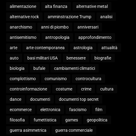
alimentazione
alta finanza
alternative metal
alternative rock
amminstrazione Trump
analisi
anarchismo
anni di piombo
anniversari
antisemitismo
antropologia
approfondimento
arte
arte contemporanea
astrologia
attualità
auto
basi militari USA
benessere
biografie
biologia
bufale
cambiamenti climatici
complottismo
comunismo
controcultura
controinformazione
costume
crime
cultura
dance
documenti
documenti top secret
ecommerce
elettronica
fascismo
film
filosofia
fumettistica
games
geopolitica
guerra asimmetrica
guerra commerciale