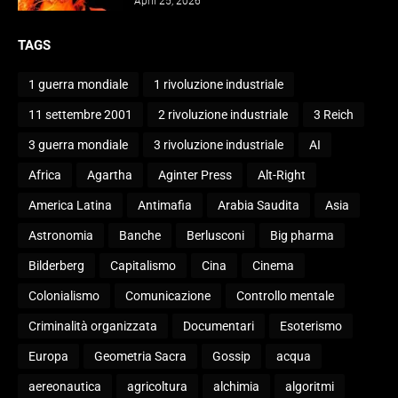
April 25, 2026
TAGS
1 guerra mondiale
1 rivoluzione industriale
11 settembre 2001
2 rivoluzione industriale
3 Reich
3 guerra mondiale
3 rivoluzione industriale
AI
Africa
Agartha
Aginter Press
Alt-Right
America Latina
Antimafia
Arabia Saudita
Asia
Astronomia
Banche
Berlusconi
Big pharma
Bilderberg
Capitalismo
Cina
Cinema
Colonialismo
Comunicazione
Controllo mentale
Criminalità organizzata
Documentari
Esoterismo
Europa
Geometria Sacra
Gossip
acqua
aereonautica
agricoltura
alchimia
algoritmi