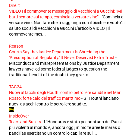
Dire.it
VIDEO | Il commovente messaggio di Vecchioni a Guccini: “Mi
batti sempre sul tempo, comincia a versare vino”
-
"Comincia a
versare vino. Non fare che ti raggiunga con il bicchiere vuoto": il
saluto social di Vecchioni a Guccini L'articolo VIDEO | Il
commovente mes...
Reason
Courts Say the Justice Department Is Shredding the
'Presumption of Regularity.' It Never Deserved Extra Trust
-
Misconduct and misrepresentations by Justice Department
lawyers have led some federal judges to question the
traditional benefit of the doubt they give to ...
TAG24
Nuovi attacchi degli Houthi contro petroliere saudite nel Mar
Rosso: forte calo del traffico marittimo
-
Gli Houthi lanciano
nuovi attacchi contro le petroliere saudite.
InsideOver
Tears and Bullets
-
L’Honduras è stato per anni uno dei Paesi
più violenti al mondo e, ancora oggi, in molte aree le maras o
pandillas esercitano un controllo capillare sul ...