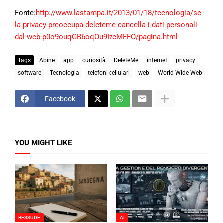
Fonte:
http://www.lastampa.it/2013/01/18/tecnologia/se-
la-privacy-preoccupa-deleteme-cancella-i-dati-personali-
dal-web-p0o9ouqGB6oqOu9IzeMFFO/pagina.html
Tags
Abine
app
curiosità
DeleteMe
internet
privacy
software
Tecnologia
telefoni cellulari
web
World Wide Web
Facebook
YOU MIGHT LIKE
BESSUDE
AI