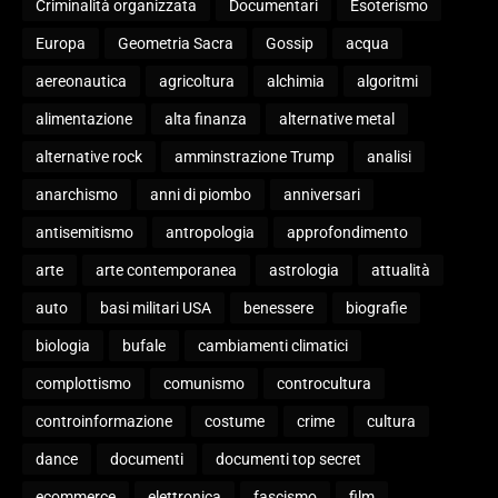
Criminalità organizzata
Documentari
Esoterismo
Europa
Geometria Sacra
Gossip
acqua
aereonautica
agricoltura
alchimia
algoritmi
alimentazione
alta finanza
alternative metal
alternative rock
amminstrazione Trump
analisi
anarchismo
anni di piombo
anniversari
antisemitismo
antropologia
approfondimento
arte
arte contemporanea
astrologia
attualità
auto
basi militari USA
benessere
biografie
biologia
bufale
cambiamenti climatici
complottismo
comunismo
controcultura
controinformazione
costume
crime
cultura
dance
documenti
documenti top secret
ecommerce
elettronica
fascismo
film