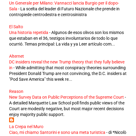
Un Generale per Milano: Vannacci lancia Burgio per il dopo-
Sala
-
La scelta del leader di Futuro Nazionale che prende in
contropiede centrodestra e centrosinistra
El Salto
Una historia repetida
-
Algunos de esos olivos son los mismos
que estaban en el 36, testigos involuntarios de todo lo que
ocurrió. Temas principal: La vida y ya Leer artículo com...
Alternet
DC insiders reveal the new Trump theory that they fully believe
in
-
While admitting that most conspiracy theories surrounding
President Donald Trump are not convincing, the D.C. insiders at
"Pod Save America" this week re...
Reason
New Survey Data on Public Perceptions of the Supreme Court
-
A detailed Marquette Law School poll finds public views of the
Court are modestly negative, but most major recent decisions
enjoy majority public support.
La Crepa nel Muro
Ciao, mi chiamo Santorini e sono una meta turistica
-
di *Nicolò