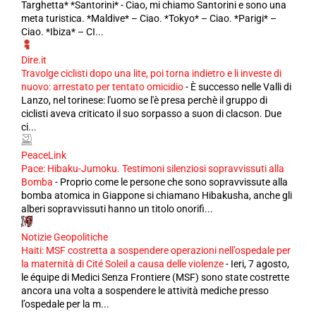
Targhetta* *Santorini* - Ciao, mi chiamo Santorini e sono una
meta turistica. *Maldive* – Ciao. *Tokyo* – Ciao. *Parigi* –
Ciao. *Ibiza* – CI...
Dire.it
Travolge ciclisti dopo una lite, poi torna indietro e li investe di
nuovo: arrestato per tentato omicidio
-
È successo nelle Valli di
Lanzo, nel torinese: l'uomo se l'è presa perchè il gruppo di
ciclisti aveva criticato il suo sorpasso a suon di clacson. Due
ci...
PeaceLink
Pace: Hibaku-Jumoku. Testimoni silenziosi sopravvissuti alla
Bomba
-
Proprio come le persone che sono sopravvissute alla
bomba atomica in Giappone si chiamano Hibakusha, anche gli
alberi sopravvissuti hanno un titolo onorifi...
Notizie Geopolitiche
Haiti: MSF costretta a sospendere operazioni nell’ospedale per
la maternità di Cité Soleil a causa delle violenze
-
Ieri, 7 agosto,
le équipe di Medici Senza Frontiere (MSF) sono state costrette
ancora una volta a sospendere le attività mediche presso
l’ospedale per la m...