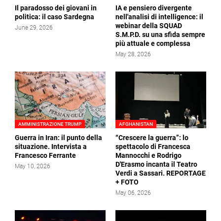
Il paradosso dei giovani in
IA e pensiero divergente
politica: il caso Sardegna
nell'analisi di intelligence: il
webinar della SQUAD
June 29, 2026
S.M.P.D. su una sfida sempre
più attuale e complessa
May 28, 2026
AMMINISTRAZIONE TRUMP
AFGHANISTAN
Guerra in Iran: il punto della
“Crescere la guerra”: lo
situazione. Intervista a
spettacolo di Francesca
Francesco Ferrante
Mannocchi e Rodrigo
D'Erasmo incanta il Teatro
May 10, 2026
Verdi a Sassari. REPORTAGE
+ FOTO
May 06, 2026