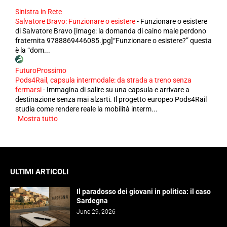
Sinistra in Rete
Salvatore Bravo: Funzionare o esistere
-
Funzionare o esistere
di Salvatore Bravo [image: la domanda di caino male perdono
fraternita 9788869446085.jpg]“Funzionare o esistere?” questa
è la “dom...
FuturoProssimo
Pods4Rail, capsula intermodale: da strada a treno senza
fermarsi
-
Immagina di salire su una capsula e arrivare a
destinazione senza mai alzarti. Il progetto europeo Pods4Rail
studia come rendere reale la mobilità interm...
Mostra tutto
ULTIMI ARTICOLI
Il paradosso dei giovani in politica: il caso
Sardegna
June 29, 2026