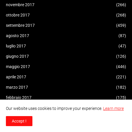
novembre 2017
(266)
ottobre 2017
(268)
settembre 2017
(459)
agosto 2017
(87)
luglio 2017
(47)
giugno 2017
(126)
maggio 2017
(446)
aprile 2017
(221)
marzo 2017
(182)
febbraio 2017
(175)
gennaio 2017
(308)
Our website uses cookies to improve your experience.
Learn more
dicembre 2016
(207)
Accept !
novembre 2016
(227)