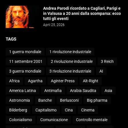
Andrea Parodi ricordato a Cagliari, Parigi e
in Valsusa a 20 anni dalla scomparsa: ecco
tutti gli eventi
April 25, 2026
TAGS
1 guerra mondiale
1 rivoluzione industriale
11 settembre 2001
2 rivoluzione industriale
3 Reich
3 guerra mondiale
3 rivoluzione industriale
AI
Africa
Agartha
Aginter Press
Alt-Right
America Latina
Antimafia
Arabia Saudita
Asia
Astronomia
Banche
Berlusconi
Big pharma
Bilderberg
Capitalismo
Cina
Cinema
Colonialismo
Comunicazione
Controllo mentale