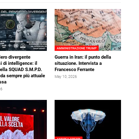
AMMINISTRAZIONE TRUMP
iero divergente
Guerra in Iran: il punto della
i di intelligence: il
situazione. Intervista a
della SQUAD S.M.P.D.
Francesco Ferrante
ida sempre più attuale
May 10, 2026
ssa
26