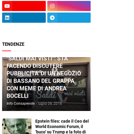
TENDENZE
ANDREA BOCELLI
"SALDI MAI VISTI": STA
FACENDO DISCUTERE
PUBBLICITA' DI UN NEGOZIO
DI BASSANO DEL GRAPPA
CON MEME DI ANDREA
BOCELLI
Info Consapevole
-
luglio 06, 2016
Epstein files: cade il Ceo del
World Economic Forum, il
‘buco’ su Trump e la foto di