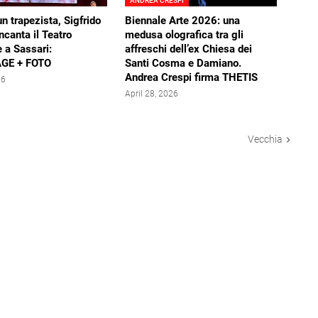
ANDREA CRESPI
un trapezista, Sigfrido
Biennale Arte 2026: una
ncanta il Teatro
medusa olografica tra gli
 a Sassari:
affreschi dell’ex Chiesa dei
GE + FOTO
Santi Cosma e Damiano.
Andrea Crespi firma THETIS
26
April 28, 2026
Vecchia