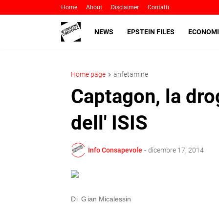
Home
About
Disclaimer
Contatti
NEWS
EPSTEIN FILES
ECONOMI
Home page
anfetamine
Captagon, la dro
dell' ISIS
Info Consapevole
-
dicembre 17, 2014
Di G
ian Micalessin