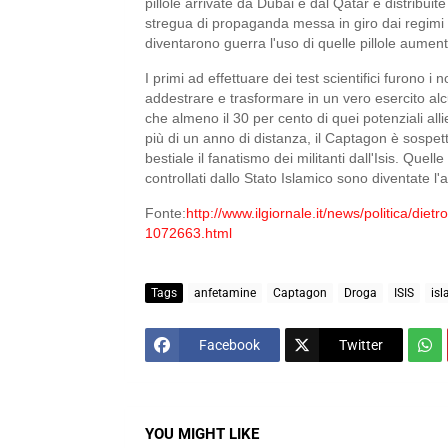
pillole arrivate da Dubai e dal Qatar e distribui
stregua di propaganda messa in giro dai regimi s
diventarono guerra l'uso di quelle pillole aumen
I primi ad effettuare dei test scientifici furono i n
addestrare e trasformare in un vero esercito alcu
che almeno il 30 per cento di quei potenziali al
più di un anno di distanza, il Captagon è sospett
bestiale il fanatismo dei militanti dall'Isis. Quell
controllati dallo Stato Islamico sono diventate l'
Fonte:
http://www.ilgiornale.it/news/politica/dietro
1072663.html
Tags
anfetamine
Captagon
Droga
ISIS
is
Facebook
Twitter
YOU MIGHT LIKE