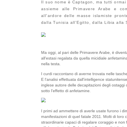
Il suo nome è Captagon, ma tutti ormai 
assieme alle Primavere Arabe e come
all'ardore delle masse islamiste pronte 
dalla Tunisia all'Egitto, dalla Libia alla 
Ma oggi, al pari delle Primavere Arabe, è diven
all'estasi regalata da quella micidiale anfetamina
nella testa.
I curdi raccontano di averne trovata nelle tasche 
E l'analisi effettuata dall'intelligence statunitens
inglese autore delle decapitazioni degli ostaggi o
sotto l'effetto di anfetamine.
I primi ad ammettere di averle usate furono i dim
manifestazioni di quel fatale 2011. Molti di loro 
straordinarie capaci di regalare coraggio e non far