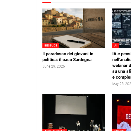
BESSUDE
AI
Il paradosso dei giovani in
IA e pens
politica: il caso Sardegna
nell'analis
webinar 
June 29, 2026
su una sf
e comple
May 28, 20