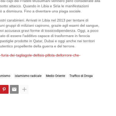
te dai capi dei Fratelli Musulmani vennero però considerate alla
otto attacco. Quando in Libia e Siria le manifestazioni
tò a dismisura. Fino a diventare una piaga sociale.
ostri carabinieri. Arrivati in Libia nel 2013 per tentare di
ni gruppi di miliziani capirono, grazie agli esami del sangue,
lievi accusava gravi forme di tossicodipendenza. Oggi, a poco
ato di essere l'additivo capace di trasformare in ferocia
e pastiglie prodotte in Qatar, Dubai e oggi anche nei territori
autentico propellente della guerra e del terrore.
-furia-dei-tagliagole-dellisis-pillola-dellorrore-che-
lamismo
islamismo radicale
Medio Oriente
Traffico di Droga