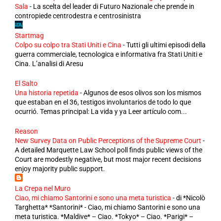
Sala
-
La scelta del leader di Futuro Nazionale che prende in
contropiede centrodestra e centrosinistra
Startmag
Colpo su colpo tra Stati Uniti e Cina
-
Tutti gli ultimi episodi della
guerra commerciale, tecnologica e informativa fra Stati Uniti e
Cina. L’analisi di Aresu
El Salto
Una historia repetida
-
Algunos de esos olivos son los mismos
que estaban en el 36, testigos involuntarios de todo lo que
ocurrió. Temas principal: La vida y ya Leer artículo com...
Reason
New Survey Data on Public Perceptions of the Supreme Court
-
A detailed Marquette Law School poll finds public views of the
Court are modestly negative, but most major recent decisions
enjoy majority public support.
La Crepa nel Muro
Ciao, mi chiamo Santorini e sono una meta turistica
-
di *Nicolò
Targhetta* *Santorini* - Ciao, mi chiamo Santorini e sono una
meta turistica. *Maldive* – Ciao. *Tokyo* – Ciao. *Parigi* –