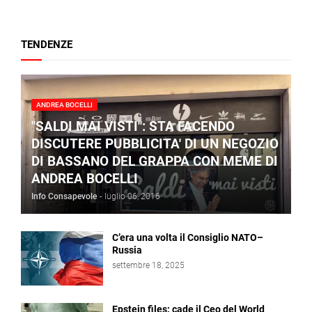
TENDENZE
ANDREA BOCELLI
"SALDI MAI VISTI": STA FACENDO
DISCUTERE PUBBLICITA' DI UN NEGOZIO
DI BASSANO DEL GRAPPA CON MEME DI
ANDREA BOCELLI
Info Consapevole
-
luglio 06, 2016
C’era una volta il Consiglio NATO–
Russia
settembre 18, 2025
Epstein files: cade il Ceo del World