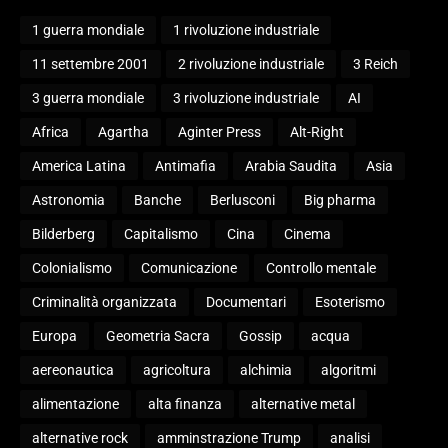
1 guerra mondiale
1 rivoluzione industriale
11 settembre 2001
2 rivoluzione industriale
3 Reich
3 guerra mondiale
3 rivoluzione industriale
AI
Africa
Agartha
Aginter Press
Alt-Right
America Latina
Antimafia
Arabia Saudita
Asia
Astronomia
Banche
Berlusconi
Big pharma
Bilderberg
Capitalismo
Cina
Cinema
Colonialismo
Comunicazione
Controllo mentale
Criminalità organizzata
Documentari
Esoterismo
Europa
Geometria Sacra
Gossip
acqua
aereonautica
agricoltura
alchimia
algoritmi
alimentazione
alta finanza
alternative metal
alternative rock
amminstrazione Trump
analisi