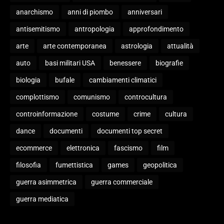
anarchismo
anni di piombo
anniversari
antisemitismo
antropologia
approfondimento
arte
arte contemporanea
astrologia
attualità
auto
basi militari USA
benessere
biografie
biologia
bufale
cambiamenti climatici
complottismo
comunismo
controcultura
controinformazione
costume
crime
cultura
dance
documenti
documenti top secret
ecommerce
elettronica
fascismo
film
filosofia
fumettistica
games
geopolitica
guerra asimmetrica
guerra commerciale
guerra mediatica