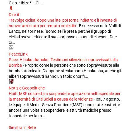
Ciao. *Ibiza* – CI...
Dire.it
Travolge ciclisti dopo una lite, poi torna indietro e li investe di
nuovo: arrestato per tentato omicidio
-
È successo nelle Valli di
Lanzo, nel torinese: l'uomo se l'è presa perchè il gruppo di
ciclisti aveva criticato il suo sorpasso a suon di clacson. Due
ci...
PeaceLink
Pace: Hibaku-Jumoku. Testimoni silenziosi sopravvissuti alla
Bomba
-
Proprio come le persone che sono sopravvissute alla
bomba atomica in Giappone si chiamano Hibakusha, anche gli
alberi sopravvissuti hanno un titolo onorifi...
Notizie Geopolitiche
Haiti: MSF costretta a sospendere operazioni nell’ospedale per
la maternità di Cité Soleil a causa delle violenze
-
Ieri, 7 agosto,
le équipe di Medici Senza Frontiere (MSF) sono state costrette
ancora una volta a sospendere le attività mediche presso
l’ospedale per la m...
Sinistra in Rete