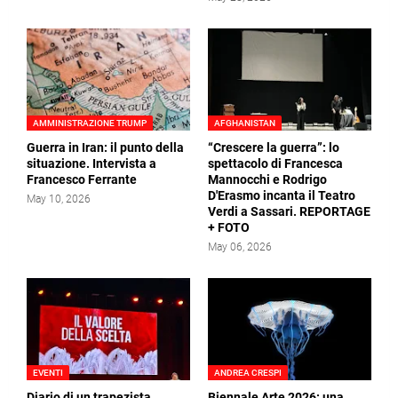
AMMINISTRAZIONE TRUMP
AFGHANISTAN
Guerra in Iran: il punto della
“Crescere la guerra”: lo
situazione. Intervista a
spettacolo di Francesca
Francesco Ferrante
Mannocchi e Rodrigo
D'Erasmo incanta il Teatro
May 10, 2026
Verdi a Sassari. REPORTAGE
+ FOTO
May 06, 2026
EVENTI
ANDREA CRESPI
Diario di un trapezista,
Biennale Arte 2026: una