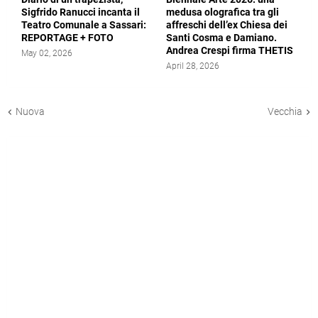
Sigfrido Ranucci incanta il
medusa olografica tra gli
Teatro Comunale a Sassari:
affreschi dell’ex Chiesa dei
REPORTAGE + FOTO
Santi Cosma e Damiano.
Andrea Crespi firma THETIS
May 02, 2026
April 28, 2026
Nuova
Vecchia