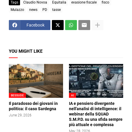
Tags
Claudio Novoa
Equitalia
evasione fiscale
fisco
Mulazzo
news
PD
tasse
Facebook
YOU MIGHT LIKE
BESSUDE
AI
Il paradosso dei giovani in
IA e pensiero divergente
politica: il caso Sardegna
nell'analisi di intelligence: il
webinar della SQUAD
June 29, 2026
S.M.P.D. su una sfida sempre
più attuale e complessa
May 28, 2026