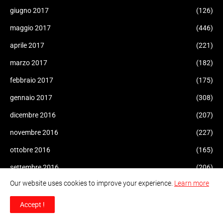
giugno 2017
(126)
maggio 2017
(446)
aprile 2017
(221)
marzo 2017
(182)
febbraio 2017
(175)
gennaio 2017
(308)
dicembre 2016
(207)
novembre 2016
(227)
ottobre 2016
(165)
settembre 2016
(206)
Our website uses cookies to improve your experience.
Learn more
agosto 2016
(170)
luglio 2016
(232)
Accept !
giugno 2016
(288)