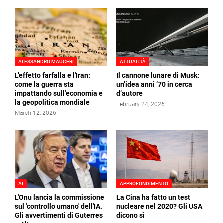
ALESSANDRO MAUCERI
ATTUALITÀ
L’effetto farfalla e l'Iran:
Il cannone lunare di Musk:
come la guerra sta
un’idea anni ’70 in cerca
impattando sull'economia e
d’autore
la geopolitica mondiale
February 24, 2026
March 12, 2026
AI
APPROFONDIMENTO
L'Onu lancia la commissione
La Cina ha fatto un test
sul 'controllo umano' dell'IA.
nucleare nel 2020? Gli USA
Gli avvertimenti di Guterres
dicono sì