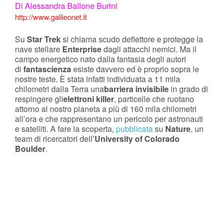
Di Alessandra Ballone Burini
http://www.galileonet.it
Su
Star Trek
si chiama scudo deflettore e protegge la
nave stellare
Enterprise
dagli attacchi nemici. Ma il
campo energetico nato dalla fantasia degli autori
di
fantascienza
esiste davvero ed è proprio sopra le
nostre teste. È stata infatti individuata a 11 mila
chilometri dalla Terra una
barriera invisibile
in grado di
respingere gli
elettroni killer
, particelle che ruotano
attorno al nostro pianeta a più di 160 mila chilometri
all’ora e che rappresentano un pericolo per astronauti
e satelliti. A fare la scoperta,
pubblicata
su
Nature
, un
team di ricercatori dell’
University of Colorado
Boulder
.