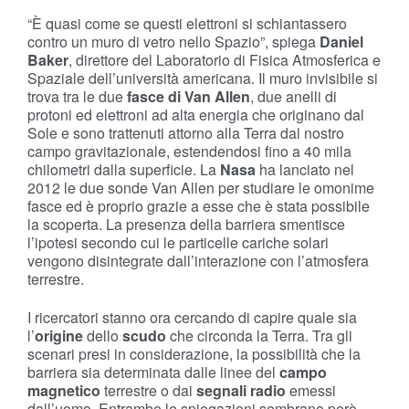
“È quasi come se questi elettroni si schiantassero
contro un muro di vetro nello Spazio”, spiega
Daniel
Baker
, direttore del Laboratorio di Fisica Atmosferica e
Spaziale dell’università americana. Il muro invisibile si
trova tra le due
fasce di Van Allen
, due anelli di
protoni ed elettroni ad alta energia che originano dal
Sole e sono trattenuti attorno alla Terra dal nostro
campo gravitazionale, estendendosi fino a 40 mila
chilometri dalla superficie. La
Nasa
ha lanciato nel
2012 le due sonde Van Allen per studiare le omonime
fasce ed è proprio grazie a esse che è stata possibile
la scoperta. La presenza della barriera smentisce
l’ipotesi secondo cui le particelle cariche solari
vengono disintegrate dall’interazione con l’atmosfera
terrestre.
I ricercatori stanno ora cercando di capire quale sia
l’
origine
dello
scudo
che circonda la Terra. Tra gli
scenari presi in considerazione, la possibilità che la
barriera sia determinata dalle linee del
campo
magnetico
terrestre o dai
segnali radio
emessi
dall’uomo. Entrambe le spiegazioni sembrano però