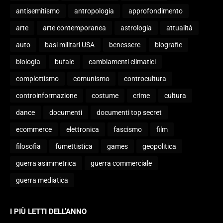
antisemitismo
antropologia
approfondimento
arte
arte contemporanea
astrologia
attualità
auto
basi militari USA
benessere
biografie
biologia
bufale
cambiamenti climatici
complottismo
comunismo
controcultura
controinformazione
costume
crime
cultura
dance
documenti
documenti top secret
ecommerce
elettronica
fascismo
film
filosofia
fumettistica
games
geopolitica
guerra asimmetrica
guerra commerciale
guerra mediatica
I PIÙ LETTI DELL’ANNO