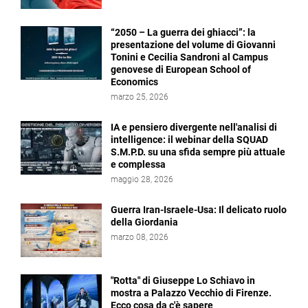
“2050 – La guerra dei ghiacci”: la
presentazione del volume di Giovanni
Tonini e Cecilia Sandroni al Campus
genovese di European School of
Economics
marzo 25, 2026
IA e pensiero divergente nell'analisi di
intelligence: il webinar della SQUAD
S.M.P.D. su una sfida sempre più attuale
e complessa
maggio 28, 2026
Guerra Iran-Israele-Usa: Il delicato ruolo
della Giordania
marzo 08, 2026
"Rotta" di Giuseppe Lo Schiavo in
mostra a Palazzo Vecchio di Firenze.
Ecco cosa da c'è sapere