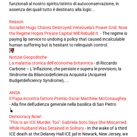
funzionali al nostro spirito/istinto di autoconservazione, in
assenza dei quali tutto è destinato alla logic...
Reason
Socialist Hugo Chávez Destroyed Venezuela's Power Grid. Now
the Regime Hopes Private Capital Will Rebuild It.
-
The regime is
paying lip service to undoing a policy that caused incalculable
human suffering but is hesitant to relinquish control.
Notizie Geopolitiche
La malattia cronica dell’economia britannica
-
di Riccardo
Carbone – L’inflazione, che persiste e supera le previsioni, la
Sindrome da Bilanciodeficienza Acquisita (Acquired
Budgetdeficiency Syndrome), ...
ANSA
Il Papa incontra l'attore Premio Oscar Matthew McConaughey
-
Alla fine dell'udienza generale nella basilica di San Pietro
Democracy Now!
"This Is an ICE Murder, Too": Gabriela Soto Says She Miscarried
While Husband Was Detained in Solitary
-
In the wake of a third
ICE death at the Delaney Hall ICE jail in Newark, New Jersey, we