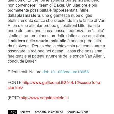
non convincere il team di Baker. Un’ulteriore e più
promettente possibilità è rappresentata infine
dalla
plasmasfera
, una gigantesca nube di gas
elettricamente carico che si estende tra le fasce di Van
Allen e che allontanerebbe gli elettroni killer tramite
onde elettromagnetiche a bassa frequenza, un “sibilo”
simile al rumore bianco prodotto dalle casse acustiche.
Il
mistero
dello
scudo invisibile
è ancora però tutto
da risolvere. “Penso che la chiave sia nel continuare a
osservare la regione nei dettagli, cosa che possiamo
fare grazie ai potenti strumenti delle sonde Van Allen”,
conclude Baker.
Riferimenti: Nature
doi: 10.1038/nature13956
FONTE:
http://www.galileonet.it/2014/12/scudo-terra-
star-trek/
(FOTO:
http://www.segnidalcielo.it
)
Tags
scienza
scoperte scientifiche
scudo invisibile