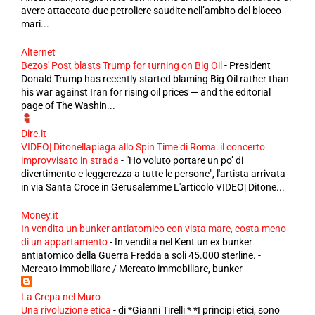
avere attaccato due petroliere saudite nell’ambito del blocco
mari...
Alternet
Bezos' Post blasts Trump for turning on Big Oil
-
President
Donald Trump has recently started blaming Big Oil rather than
his war against Iran for rising oil prices — and the editorial
page of The Washin...
Dire.it
VIDEO| Ditonellapiaga allo Spin Time di Roma: il concerto
improvvisato in strada
-
"Ho voluto portare un po’ di
divertimento e leggerezza a tutte le persone", l'artista arrivata
in via Santa Croce in Gerusalemme L'articolo VIDEO| Ditone...
Money.it
In vendita un bunker antiatomico con vista mare, costa meno
di un appartamento
-
In vendita nel Kent un ex bunker
antiatomico della Guerra Fredda a soli 45.000 sterline. -
Mercato immobiliare / Mercato immobiliare, bunker
La Crepa nel Muro
Una rivoluzione etica
-
di *Gianni Tirelli * *I principi etici, sono