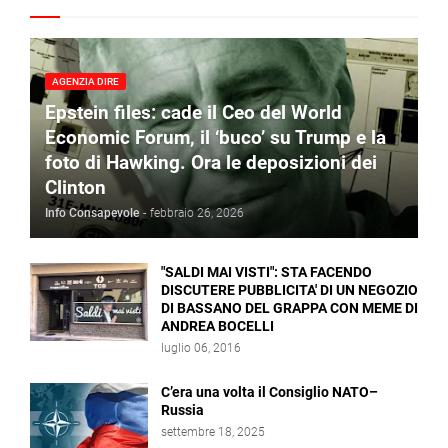
AGENZIA DIRE
Epstein files: cade il Ceo del World
Economic Forum, il ‘buco’ su Trump e la
foto di Hawking. Ora le deposizioni dei
Clinton
Info Consapevole
-
febbraio 26, 2026
"SALDI MAI VISTI": STA FACENDO
DISCUTERE PUBBLICITA' DI UN NEGOZIO
DI BASSANO DEL GRAPPA CON MEME DI
ANDREA BOCELLI
luglio 06, 2016
C’era una volta il Consiglio NATO–
Russia
settembre 18, 2025