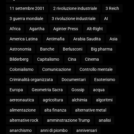
11 settembre 2001
2 rivoluzione industriale
3 Reich
3 guerra mondiale
3 rivoluzione industriale
AI
Africa
Agartha
Aginter Press
Alt-Right
America Latina
Antimafia
Arabia Saudita
Asia
Astronomia
Banche
Berlusconi
Big pharma
Bilderberg
Capitalismo
Cina
Cinema
Colonialismo
Comunicazione
Controllo mentale
Criminalità organizzata
Documentari
Esoterismo
Europa
Geometria Sacra
Gossip
acqua
aereonautica
agricoltura
alchimia
algoritmi
alimentazione
alta finanza
alternative metal
alternative rock
amminstrazione Trump
analisi
anarchismo
anni di piombo
anniversari