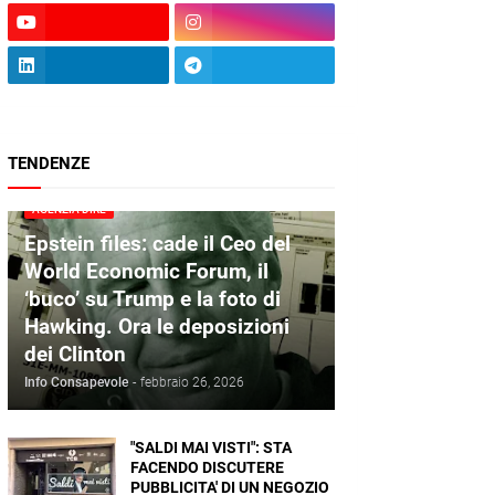
TENDENZE
AGENZIA DIRE
Epstein files: cade il Ceo del
World Economic Forum, il
‘buco’ su Trump e la foto di
Hawking. Ora le deposizioni
dei Clinton
Info Consapevole
-
febbraio 26, 2026
"SALDI MAI VISTI": STA
FACENDO DISCUTERE
PUBBLICITA' DI UN NEGOZIO