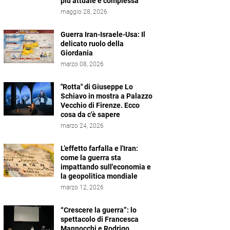
più attuale e complessa
maggio 28, 2026
Guerra Iran-Israele-Usa: Il
delicato ruolo della
Giordania
marzo 08, 2026
"Rotta" di Giuseppe Lo
Schiavo in mostra a Palazzo
Vecchio di Firenze. Ecco
cosa da c'è sapere
marzo 24, 2026
L’effetto farfalla e l'Iran:
come la guerra sta
impattando sull'economia e
la geopolitica mondiale
marzo 12, 2026
“Crescere la guerra”: lo
spettacolo di Francesca
Mannocchi e Rodrigo