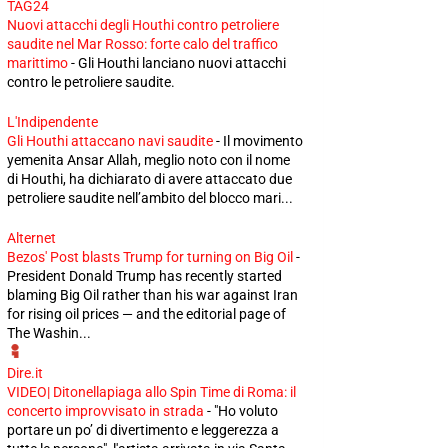
TAG24
Nuovi attacchi degli Houthi contro petroliere
saudite nel Mar Rosso: forte calo del traffico
marittimo
-
Gli Houthi lanciano nuovi attacchi
contro le petroliere saudite.
L'Indipendente
Gli Houthi attaccano navi saudite
-
Il movimento
yemenita Ansar Allah, meglio noto con il nome
di Houthi, ha dichiarato di avere attaccato due
petroliere saudite nell’ambito del blocco mari...
Alternet
Bezos' Post blasts Trump for turning on Big Oil
-
President Donald Trump has recently started
blaming Big Oil rather than his war against Iran
for rising oil prices — and the editorial page of
The Washin...
Dire.it
VIDEO| Ditonellapiaga allo Spin Time di Roma: il
concerto improvvisato in strada
-
"Ho voluto
portare un po’ di divertimento e leggerezza a