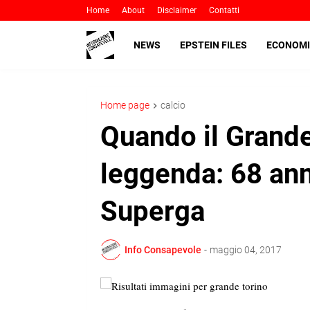
Home
About
Disclaimer
Contatti
NEWS
EPSTEIN FILES
ECONOMI
Home page
calcio
Quando il Grande
leggenda: 68 anni
Superga
Info Consapevole
-
maggio 04, 2017