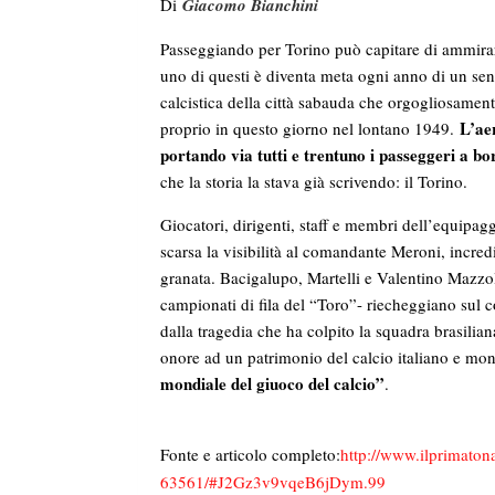
Di
Giacomo Bianchini
Passeggiando per Torino può capitare di ammirar
uno di questi è diventa meta ogni anno di un se
calcistica della città sabauda che orgogliosame
L’aer
proprio in questo giorno nel lontano 1949.
portando via tutti e trentuno i passeggeri a b
che la storia la stava già scrivendo: il Torino.
Giocatori, dirigenti, staff e membri dell’equipag
scarsa la visibilità al comandante Meroni, incred
granata. Bacigalupo, Martelli e Valentino Mazzola
campionati di fila del “Toro”- riecheggiano sul 
dalla tragedia che ha colpito la squadra brasilia
onore ad un patrimonio del calcio italiano e mon
mondiale del giuoco del calcio”
.
Fonte e articolo completo:
http://www.ilprimatona
63561/#J2Gz3v9vqeB6jDym.99