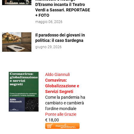
D'Erasmo incanta il Teatro
Verdi a Sassari. REPORTAGE
+ FOTO
maggio 06, 2026
Il paradosso dei giovani in
politica: il caso Sardegna
giugno 29, 2026
Aldo Giannuli
Cornavirus:
Globalizzazione e
Servizi Segreti
Come la pandemia ha
cambiato e cambierà
l'ordine mondiale
Ponte alle Grazie
€ 18,00