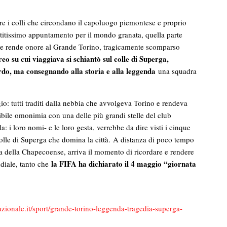
e i colli che circondano il capoluogo piemontese e proprio
ntitissimo appuntamento per il mondo granata, quella parte
nte rende onore al Grande Torino, tragicamente scomparso
eo su cui viaggiava si schiantò sul colle di Superga,
ordo, ma consegnando alla storia e alla leggenda
una squadra
gio: tutti traditi dalla nebbia che avvolgeva Torino e rendeva
ibile omonimia con una delle più grandi stelle del club
: i loro nomi- e le loro gesta, verrebbe da dire visti i cinque
colle di Superga che domina la città. A distanza di poco tempo
na della Chapecoense, arriva il momento di ricordare e rendere
la FIFA ha dichiarato il 4 maggio “giornata
diale, tanto che
zionale.it/sport/grande-torino-leggenda-tragedia-superga-