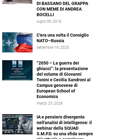
DI BASSANO DEL GRAPPA
CON MEME DI ANDREA
BOCELLI
luglio 06, 2016
C’era una volta il Consiglio
NATO–Russia
settembre 18, 2025
“2050 – La guerra dei
ghiacci”: la presentazione
del volume di Giovanni
Tonini e Cecilia Sandroni al
Campus genovese di
European School of
Economics
marzo 25, 2026
IA e pensiero divergente
nell'analisi di intelligence: il
webinar della SQUAD
S.M.P.D. su una sfida sempre