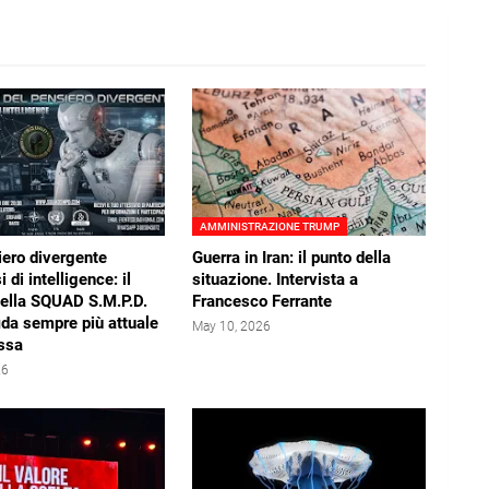
AMMINISTRAZIONE TRUMP
iero divergente
Guerra in Iran: il punto della
i di intelligence: il
situazione. Intervista a
della SQUAD S.M.P.D.
Francesco Ferrante
ida sempre più attuale
May 10, 2026
ssa
26