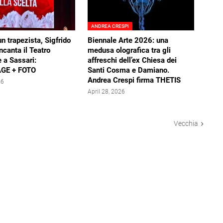
ANDREA CRESPI
un trapezista, Sigfrido
Biennale Arte 2026: una
ncanta il Teatro
medusa olografica tra gli
 a Sassari:
affreschi dell’ex Chiesa dei
GE + FOTO
Santi Cosma e Damiano.
Andrea Crespi firma THETIS
26
April 28, 2026
Vecchia