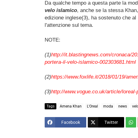
Da qualche tempo a questa parte la moda
velo islamico
, anche se la stessa Khan, 
edizione inglese(3), ha sostenuto che 
l'attenzione sul tema.
NOTE:
(1)
http://it.blastingnews.com/cronaca/201
portera-il-velo-islamico-002303681.html
(2)
https://www.foxlife.it/2018/01/19/ame
(3)
http://www.vogue.co.uk/article/lorea
Tags
Amena Khan
L'Oreal
moda
news
vel
Facebook
Twitter