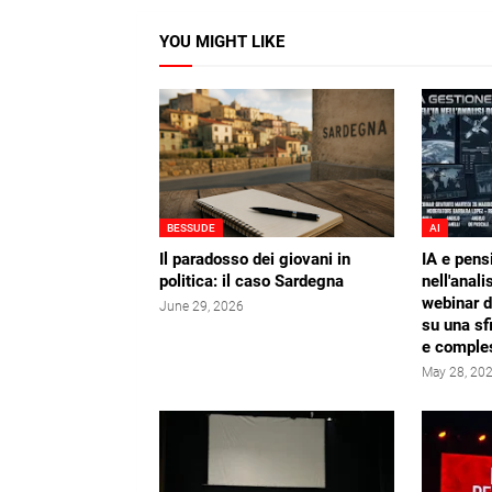
YOU MIGHT LIKE
BESSUDE
AI
Il paradosso dei giovani in
IA e pens
politica: il caso Sardegna
nell'analis
webinar 
June 29, 2026
su una sf
e comple
May 28, 20