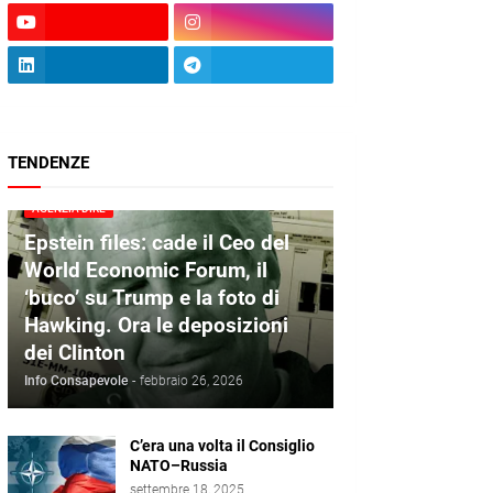
TENDENZE
AGENZIA DIRE
Epstein files: cade il Ceo del
World Economic Forum, il
‘buco’ su Trump e la foto di
Hawking. Ora le deposizioni
dei Clinton
Info Consapevole
-
febbraio 26, 2026
C’era una volta il Consiglio
NATO–Russia
settembre 18, 2025