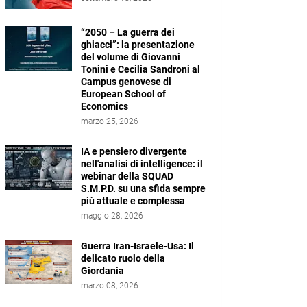
“2050 – La guerra dei
ghiacci”: la presentazione
del volume di Giovanni
Tonini e Cecilia Sandroni al
Campus genovese di
European School of
Economics
marzo 25, 2026
IA e pensiero divergente
nell'analisi di intelligence: il
webinar della SQUAD
S.M.P.D. su una sfida sempre
più attuale e complessa
maggio 28, 2026
Guerra Iran-Israele-Usa: Il
delicato ruolo della
Giordania
marzo 08, 2026