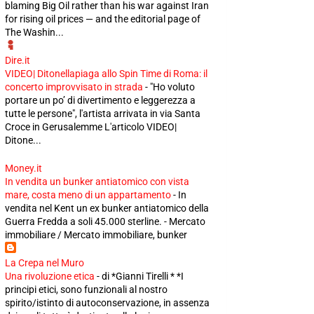
blaming Big Oil rather than his war against Iran
for rising oil prices — and the editorial page of
The Washin...
Dire.it
VIDEO| Ditonellapiaga allo Spin Time di Roma: il
concerto improvvisato in strada
-
"Ho voluto
portare un po’ di divertimento e leggerezza a
tutte le persone", l'artista arrivata in via Santa
Croce in Gerusalemme L'articolo VIDEO|
Ditone...
Money.it
In vendita un bunker antiatomico con vista
mare, costa meno di un appartamento
-
In
vendita nel Kent un ex bunker antiatomico della
Guerra Fredda a soli 45.000 sterline. - Mercato
immobiliare / Mercato immobiliare, bunker
La Crepa nel Muro
Una rivoluzione etica
-
di *Gianni Tirelli * *I
principi etici, sono funzionali al nostro
spirito/istinto di autoconservazione, in assenza