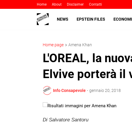
Home
About
Disclaimer
Contatti
NEWS
EPSTEIN FILES
ECONOMI
Home page
Amena Khan
L'OREAL, la nuov
Elvive porterà il
Info Consapevole
-
gennaio 20, 2018
Di Salvatore Santoru