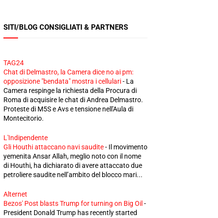
SITI/BLOG CONSIGLIATI & PARTNERS
TAG24
Chat di Delmastro, la Camera dice no ai pm:
opposizione "bendata" mostra i cellulari
-
La
Camera respinge la richiesta della Procura di
Roma di acquisire le chat di Andrea Delmastro.
Proteste di M5S e Avs e tensione nell'Aula di
Montecitorio.
L'Indipendente
Gli Houthi attaccano navi saudite
-
Il movimento
yemenita Ansar Allah, meglio noto con il nome
di Houthi, ha dichiarato di avere attaccato due
petroliere saudite nell’ambito del blocco mari...
Alternet
Bezos' Post blasts Trump for turning on Big Oil
-
President Donald Trump has recently started