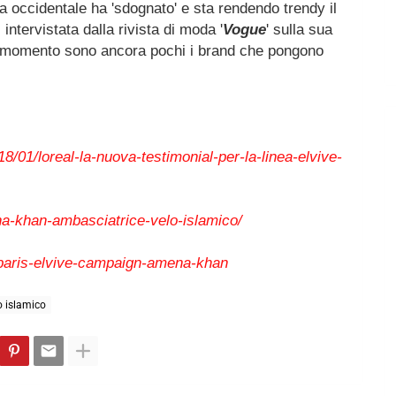
 occidentale ha 'sdognato' e sta rendendo trendy il
intervistata dalla rivista di moda '
Vogue
' sulla sua
al momento sono ancora pochi i brand che pongono
8/01/loreal-la-nuova-testimonial-per-la-linea-elvive-
na-khan-ambasciatrice-velo-islamico/
l-paris-elvive-campaign-amena-khan
o islamico