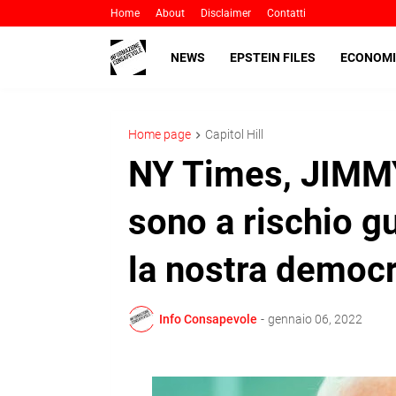
Home
About
Disclaimer
Contatti
NEWS
EPSTEIN FILES
ECONOMI
Home page
Capitol Hill
NY Times, JIMM
sono a rischio gu
la nostra democr
Info Consapevole
-
gennaio 06, 2022