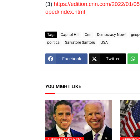
(3)
https://edition.cnn.com/2022/01/05
oped/index.html
Tags
Capitol Hill
Cnn
Democracy Now!
geopo
politica
Salvatore Santoru
USA
Facebook
Twitter
YOU MIGHT LIKE
ALESSANDRO D’AMATO
APPROFON