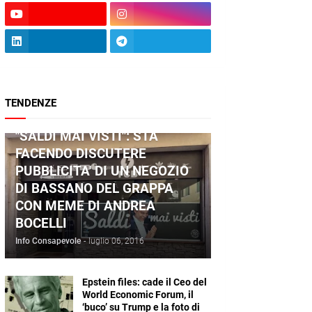
TENDENZE
ANDREA BOCELLI
"SALDI MAI VISTI": STA
FACENDO DISCUTERE
PUBBLICITA' DI UN NEGOZIO
DI BASSANO DEL GRAPPA
CON MEME DI ANDREA
BOCELLI
Info Consapevole
-
luglio 06, 2016
Epstein files: cade il Ceo del
World Economic Forum, il
‘buco’ su Trump e la foto di