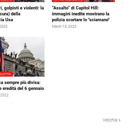
, golpisti e violenti: la
“Assalto” di Capitol Hill:
cura) della
immagini inedite mostrano la
ia Usa
polizia scortare lo "sciamano"
 2023
March 13, 2023
ELLOTTO
a sempre più divisa:
e eredità del 6 gennaio
, 2022
Vecchia