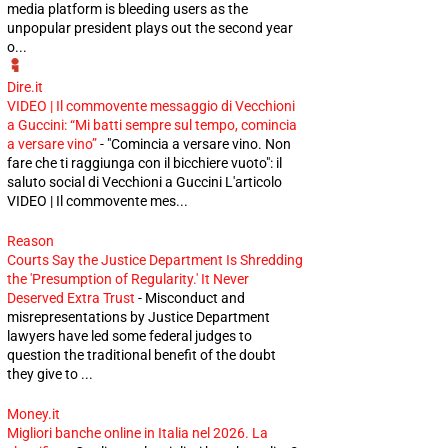
media platform is bleeding users as the
unpopular president plays out the second year
o...
Dire.it
VIDEO | Il commovente messaggio di Vecchioni
a Guccini: “Mi batti sempre sul tempo, comincia
a versare vino”
-
"Comincia a versare vino. Non
fare che ti raggiunga con il bicchiere vuoto": il
saluto social di Vecchioni a Guccini L'articolo
VIDEO | Il commovente mes...
Reason
Courts Say the Justice Department Is Shredding
the 'Presumption of Regularity.' It Never
Deserved Extra Trust
-
Misconduct and
misrepresentations by Justice Department
lawyers have led some federal judges to
question the traditional benefit of the doubt
they give to ...
Money.it
Migliori banche online in Italia nel 2026. La