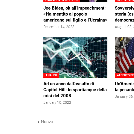
Joe Biden, ok all’impeachment:
Sovversivi
«Ha mentito al popolo
storia (os
americano sul figlio e l’Ucraina»
democraz
December 14, 2023
August 08,
ANALISI
ALBERTO B
Ad un anno dall'assalto di
Un’Americ
Capitol Hill: lo spartiacque della
la pesant
crisi del 2008
January 06
January 10, 2022
Nuova