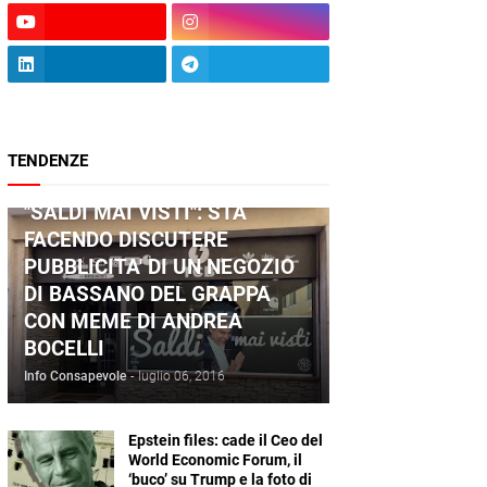
TENDENZE
ANDREA BOCELLI
"SALDI MAI VISTI": STA
FACENDO DISCUTERE
PUBBLICITA' DI UN NEGOZIO
DI BASSANO DEL GRAPPA
CON MEME DI ANDREA
BOCELLI
Info Consapevole
-
luglio 06, 2016
Epstein files: cade il Ceo del
World Economic Forum, il
‘buco’ su Trump e la foto di