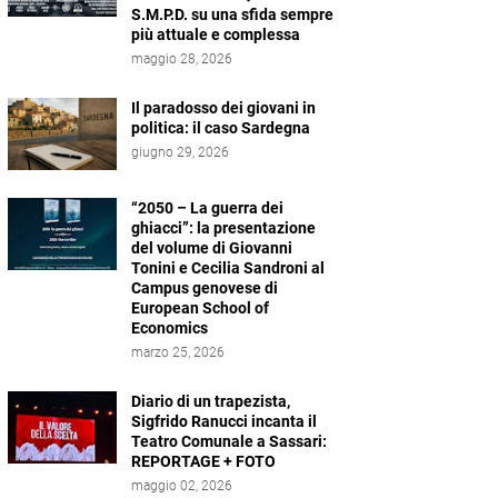
S.M.P.D. su una sfida sempre
più attuale e complessa
maggio 28, 2026
Il paradosso dei giovani in
politica: il caso Sardegna
giugno 29, 2026
“2050 – La guerra dei
ghiacci”: la presentazione
del volume di Giovanni
Tonini e Cecilia Sandroni al
Campus genovese di
European School of
Economics
marzo 25, 2026
Diario di un trapezista,
Sigfrido Ranucci incanta il
Teatro Comunale a Sassari:
REPORTAGE + FOTO
maggio 02, 2026