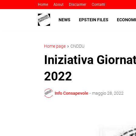
Home
About
Disclaimer
Contatti
NEWS
EPSTEIN FILES
ECONOMI
Home page
CNDDU
Iniziativa Giorn
2022
Info Consapevole
-
maggio 28, 2022