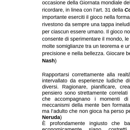
occasione della Giornata mondiale del 
ricordare, in linea con l’art. 31 della 
Co
importante eserciti il gioco nella form
rivestono da sempre una tappa ineludib
per ciascun essere umano. Il gioco no
consente di sperimentare il mondo, le pro
molte somiglianze tra un teorema e una
precisione e nella bellezza. Giocare 
Nash
)
Rapportarsi correttamente alla realt
intervallato da esperienze ludiche di
diversi. Ragionare, pianificare, crea
pensiero sono strettamente correlati 
che accompagnano i momenti di e
meccanismi della mente ben formata
ma l’adulto che non gioca ha perso pe
Neruda
)
È profondamente ingiusto che bam
economicamente siano costrett