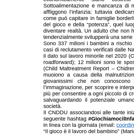
Sottoalimentazione e mancanza di m
affliggono l’infanzia; tuttavia dedica
come può capitare in famiglie borderli
del gioco e della “potenza”, quel luog
diventare realtà. Un adulto che non h
tendenzialmente svilupperà una serie
Sono 337 milioni i bambini a rischio 
casi di reclutamento verificati dalle N
il dato sul lavoro minorile nel 2020 (
roadforward); 12 milioni sono le spo
(Child Maltreatment Report – Chidren’
muoiono a causa della malnutrizion
giovanissimi che non conoscono 
l’immaginazione, per scoprire e interp
più per consentire a ogni piccolo di c
salvaguardando il potenziale umano,
società. 
Il CNDDU associandosi alle tante inizia
seguente hashtag 
#GiochiamocilInf
in linea con la giornata (email: 
coordi
“Il gioco è il lavoro del bambino” (Mar