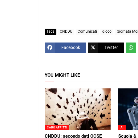
Tags
CNDDU
Comunicati
gioco
Giornata Mon
Facebook
Twitter
YOU MIGHT LIKE
CARO AFFITTI
AI
CNDDU: secondo dati OCSE
Scuola & I