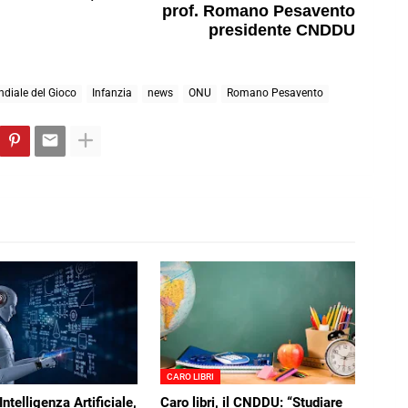
prof. Romano Pesavento
presidente CNDDU
diale del Gioco
Infanzia
news
ONU
Romano Pesavento
CARO LIBRI
ntelligenza Artificiale,
Caro libri, il CNDDU: “Studiare