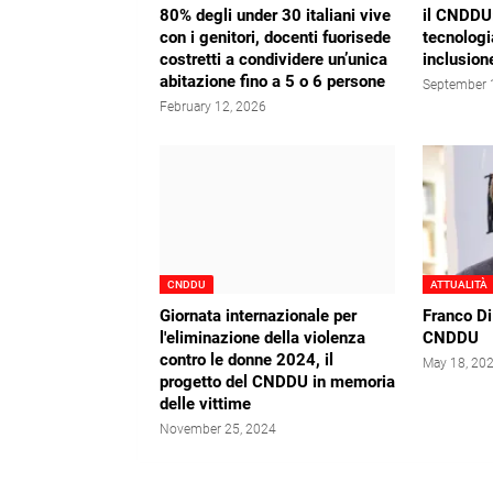
80% degli under 30 italiani vive
il CNDDU:
con i genitori, docenti fuorisede
tecnologi
costretti a condividere un’unica
inclusion
abitazione fino a 5 o 6 persone
September 
February 12, 2026
CNDDU
ATTUALITÀ
Giornata internazionale per
Franco Di
l'eliminazione della violenza
CNDDU
contro le donne 2024, il
May 18, 20
progetto del CNDDU in memoria
delle vittime
November 25, 2024