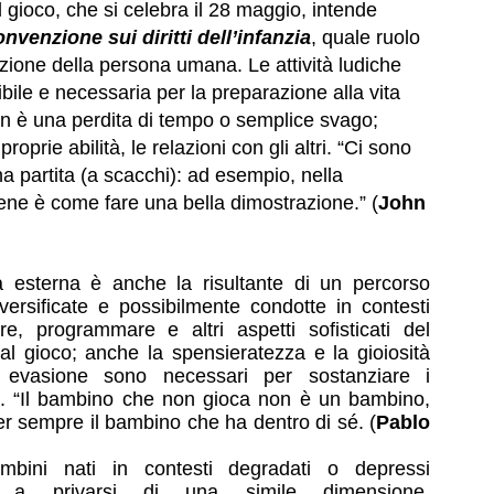
gioco, che si celebra il 28 maggio, intende 
nvenzione sui diritti dell’infanzia
, quale ruolo 
azione della persona umana. Le attività ludiche 
ile e necessaria per la preparazione alla vita 
n è una perdita di tempo o semplice svago; 
prie abilità, le relazioni con gli altri. “Ci sono 
 partita (a scacchi): ad esempio, nella 
bene è come fare una bella dimostrazione.” (
John 
à esterna è anche la risultante di un percorso 
versificate e possibilmente condotte in contesti 
re, programmare e altri aspetti sofisticati del 
al gioco; anche la spensieratezza e la gioiosità 
vasione sono necessari per sostanziare i 
. “Il bambino che non gioca non è un bambino, 
r sempre il bambino che ha dentro di sé. (
Pablo 
bini nati in contesti degradati o depressi 
i a privarsi di una simile dimensione. 