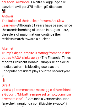
dei social ai minori
-
La cifra si aggiunge alle
sanzioni civili per 375 milioni già disposte
Antiwar
The Rulers of the Nuclear Powers Are Slow
Learners
-
Although 81 years have passed since
the atomic bombing of Japan in August 1945,
the rulers of major nations continue their
reckless march toward a nuclear ...
Alternet
Trump’s digital empire is rotting from the inside
out as MAGA slinks away
-
The Financial Times
reports President Donald Trump’s Truth Social
media platform is bleeding users as the
unpopular president plays out the second year
o...
Dire.it
VIDEO | Il commovente messaggio di Vecchioni
a Guccini: “Mi batti sempre sul tempo, comincia
a versare vino”
-
"Comincia a versare vino. Non
fare che ti raggiunga con il bicchiere vuoto": il