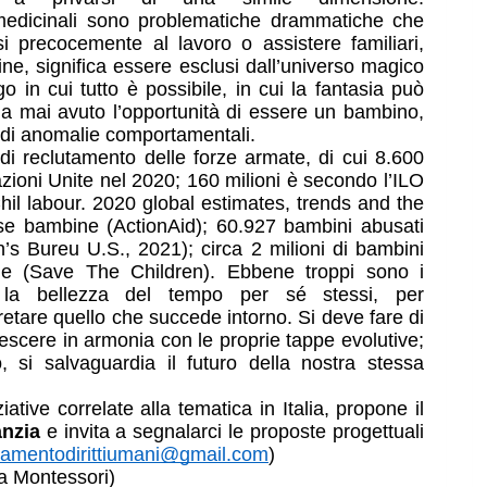
edicinali sono problematiche drammatiche che 
rsi precocemente al lavoro o assistere familiari, 
ne, significa essere esclusi dall’universo magico 
o in cui tutto è possibile, in cui la fantasia può 
a mai avuto l’opportunità di essere un bambino, 
 di anomalie comportamentali. 
di reclutamento delle forze armate, di cui 8.600 
azioni Unite nel 2020; 160 milioni è secondo l’ILO 
Chil labour. 2020 global estimates, trends and the 
se bambine (ActionAid); 60.927 bambini abusati 
s Bureu U.S., 2021); circa 2 milioni di bambini 
e (Save The Children). Ebbene troppi sono i 
la bellezza del tempo per sé stessi, per 
retare quello che succede intorno. Si deve fare di 
rescere in armonia con le proprie tappe evolutive; 
 si salvaguardia il futuro della nostra stessa 
tive correlate alla tematica in Italia, propone il 
anzia
 e invita a segnalarci le proposte progettuali 
namentodirittiumani@gmail.com
)
ia Montessori)