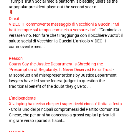
Trump’s Truth Social media platform is bleeding users as the
unpopular president plays out the second year o...
Dire.it
VIDEO | Il commovente messaggio di Vecchioni a Guccini: “Mi
batti sempre sul tempo, comincia a versare vino”
-
"Comincia a
versare vino. Non fare che ti raggiunga con il bicchiere vuoto": il
saluto social di Vecchioni a Guccini L'articolo VIDEO | Il
commovente mes...
Reason
Courts Say the Justice Department Is Shredding the
'Presumption of Regularity.' It Never Deserved Extra Trust
-
Misconduct and misrepresentations by Justice Department
lawyers have led some federal judges to question the
traditional benefit of the doubt they give to ...
L'Indipendente
Xi Jinping ha deciso che per i super-ricchi cinesi è finita la festa
-
Crolla uno dei principali compromessi del Partito Comunista
Cinese, che per anni ha concesso a grossi capitali privati di
migrare verso i paradisi fiscal...