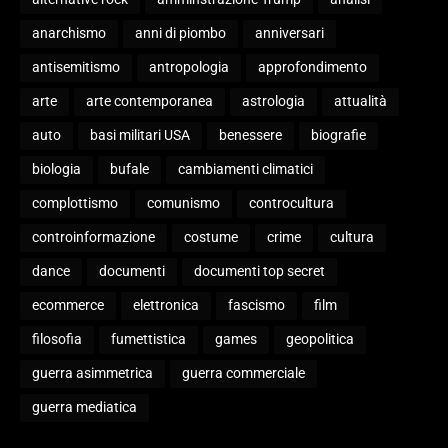
anarchismo
anni di piombo
anniversari
antisemitismo
antropologia
approfondimento
arte
arte contemporanea
astrologia
attualità
auto
basi militari USA
benessere
biografie
biologia
bufale
cambiamenti climatici
complottismo
comunismo
controcultura
controinformazione
costume
crime
cultura
dance
documenti
documenti top secret
ecommerce
elettronica
fascismo
film
filosofia
fumettistica
games
geopolitica
guerra asimmetrica
guerra commerciale
guerra mediatica