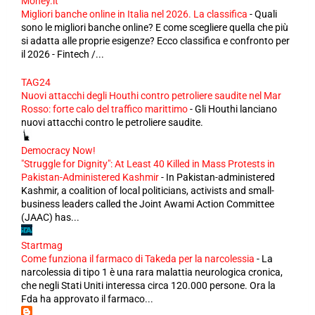
Money.it
Migliori banche online in Italia nel 2026. La classifica
-
Quali
sono le migliori banche online? E come scegliere quella che più
si adatta alle proprie esigenze? Ecco classifica e confronto per
il 2026 - Fintech /...
TAG24
Nuovi attacchi degli Houthi contro petroliere saudite nel Mar
Rosso: forte calo del traffico marittimo
-
Gli Houthi lanciano
nuovi attacchi contro le petroliere saudite.
Democracy Now!
"Struggle for Dignity": At Least 40 Killed in Mass Protests in
Pakistan-Administered Kashmir
-
In Pakistan-administered
Kashmir, a coalition of local politicians, activists and small-
business leaders called the Joint Awami Action Committee
(JAAC) has...
Startmag
Come funziona il farmaco di Takeda per la narcolessia
-
La
narcolessia di tipo 1 è una rara malattia neurologica cronica,
che negli Stati Uniti interessa circa 120.000 persone. Ora la
Fda ha approvato il farmaco...