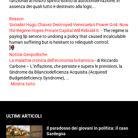
funzionali al nostro spirito/istinto di autoconservazione, in
assenza dei quali tutto è destinato alla logic...
Reason
Socialist Hugo Chávez Destroyed Venezuela's Power Grid. Now
the Regime Hopes Private Capital Will Rebuild It.
-
The regime is
paying lip service to undoing a policy that caused incalculable
human suffering but is hesitant to relinquish control.
Notizie Geopolitiche
La malattia cronica dell’economia britannica
-
di Riccardo
Carbone – L’inflazione, che persiste e supera le previsioni, la
Sindrome da Bilanciodeficienza Acquisita (Acquired
Budgetdeficiency Syndrome), ...
Mostra tutto
ULTIMI ARTICOLI
Il paradosso dei giovani in politica: il caso
Sardegna