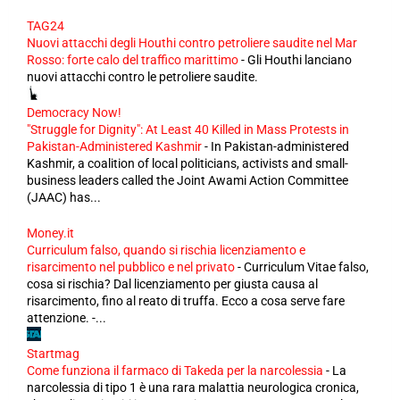
TAG24
Nuovi attacchi degli Houthi contro petroliere saudite nel Mar
Rosso: forte calo del traffico marittimo
-
Gli Houthi lanciano
nuovi attacchi contro le petroliere saudite.
Democracy Now!
"Struggle for Dignity": At Least 40 Killed in Mass Protests in
Pakistan-Administered Kashmir
-
In Pakistan-administered
Kashmir, a coalition of local politicians, activists and small-
business leaders called the Joint Awami Action Committee
(JAAC) has...
Money.it
Curriculum falso, quando si rischia licenziamento e
risarcimento nel pubblico e nel privato
-
Curriculum Vitae falso,
cosa si rischia? Dal licenziamento per giusta causa al
risarcimento, fino al reato di truffa. Ecco a cosa serve fare
attenzione. -...
Startmag
Come funziona il farmaco di Takeda per la narcolessia
-
La
narcolessia di tipo 1 è una rara malattia neurologica cronica,