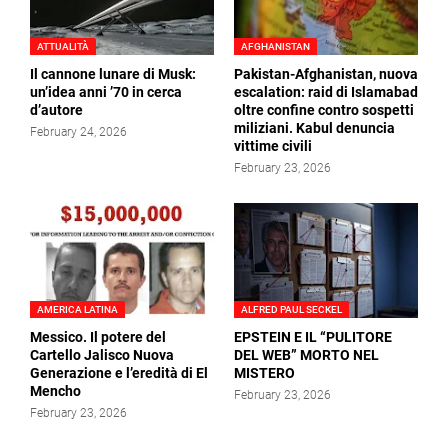
ATTUALITÀ
AFGHANISTAN
Il cannone lunare di Musk:
Pakistan-Afghanistan, nuova
un’idea anni ’70 in cerca
escalation: raid di Islamabad
d’autore
oltre confine contro sospetti
miliziani. Kabul denuncia
February 24, 2026
vittime civili
February 23, 2026
AMERICA LATINA
ALFRED PAUL SECKEL
Messico. Il potere del
EPSTEIN E IL “PULITORE
Cartello Jalisco Nuova
DEL WEB” MORTO NEL
Generazione e l’eredità di El
MISTERO
Mencho
February 23, 2026
February 23, 2026