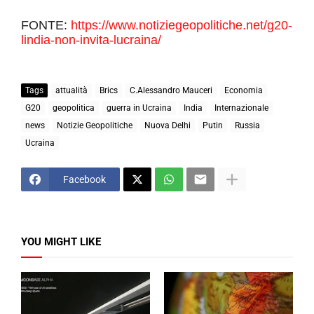
FONTE:
https://www.notiziegeopolitiche.net/g20-
lindia-non-invita-lucraina/
Tags
attualità
Brics
C.Alessandro Mauceri
Economia
G20
geopolitica
guerra in Ucraina
India
Internazionale
news
Notizie Geopolitiche
Nuova Delhi
Putin
Russia
Ucraina
Facebook
YOU MIGHT LIKE