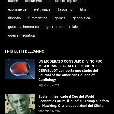
dance
documenti
documenti top secret
ecommerce
elettronica
fascismo
film
filosofia
fumettistica
games
geopolitica
guerra asimmetrica
guerra commerciale
guerra mediatica
I PIÙ LETTI DELL’ANNO
UN MODERATO CONSUMO DI VINO PUÒ
MIGLIORARE LA SALUTE DI CUORE E
CERVELLO? Lo riporta uno studio del
Journal of the American College of
Cardiology
luglio 20, 2023
Epstein files: cade il Ceo del World
Economic Forum, il ‘buco’ su Trump e la foto
di Hawking. Ora le deposizioni dei Clinton
febbraio 26, 2026