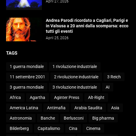
April 27, 2026
Andrea Parodi ricordato a Cagliari, Parigi e
in Valsusa a 20 anni dalla scomparsa: ecco
tutti gli eventi
April 25, 2026
TAGS
1 guerra mondiale
1 rivoluzione industriale
11 settembre 2001
2 rivoluzione industriale
3 Reich
3 guerra mondiale
3 rivoluzione industriale
AI
Africa
Agartha
Aginter Press
Alt-Right
America Latina
Antimafia
Arabia Saudita
Asia
Astronomia
Banche
Berlusconi
Big pharma
Bilderberg
Capitalismo
Cina
Cinema