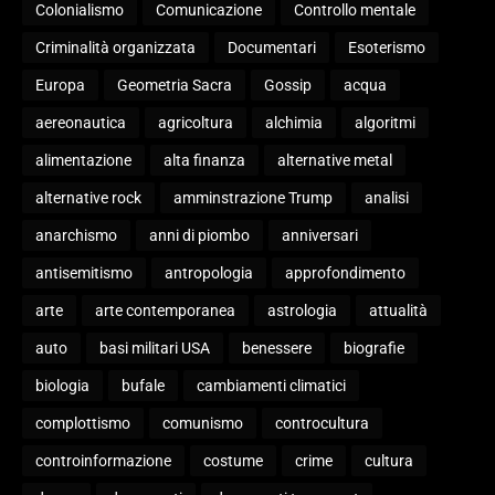
Colonialismo
Comunicazione
Controllo mentale
Criminalità organizzata
Documentari
Esoterismo
Europa
Geometria Sacra
Gossip
acqua
aereonautica
agricoltura
alchimia
algoritmi
alimentazione
alta finanza
alternative metal
alternative rock
amminstrazione Trump
analisi
anarchismo
anni di piombo
anniversari
antisemitismo
antropologia
approfondimento
arte
arte contemporanea
astrologia
attualità
auto
basi militari USA
benessere
biografie
biologia
bufale
cambiamenti climatici
complottismo
comunismo
controcultura
controinformazione
costume
crime
cultura