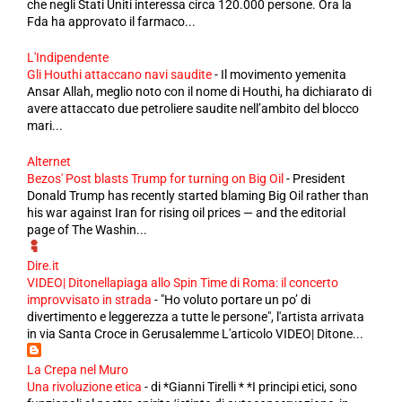
che negli Stati Uniti interessa circa 120.000 persone. Ora la
Fda ha approvato il farmaco...
L'Indipendente
Gli Houthi attaccano navi saudite
-
Il movimento yemenita
Ansar Allah, meglio noto con il nome di Houthi, ha dichiarato di
avere attaccato due petroliere saudite nell’ambito del blocco
mari...
Alternet
Bezos' Post blasts Trump for turning on Big Oil
-
President
Donald Trump has recently started blaming Big Oil rather than
his war against Iran for rising oil prices — and the editorial
page of The Washin...
Dire.it
VIDEO| Ditonellapiaga allo Spin Time di Roma: il concerto
improvvisato in strada
-
"Ho voluto portare un po’ di
divertimento e leggerezza a tutte le persone", l'artista arrivata
in via Santa Croce in Gerusalemme L'articolo VIDEO| Ditone...
La Crepa nel Muro
Una rivoluzione etica
-
di *Gianni Tirelli * *I principi etici, sono