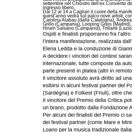
settembre
nel Chiostro dell'ex Convento d
ingresso libero.
Dal 12 al 14 a Cagliari il cuore della manif
quest’anno vedrà sul palco nove artisti, co
Carolina Alabau (dalla Catalogna),
Andrea 
Grillo (Campania), Looping Greis (Madrid
Hiram Salsano (Campania), Trillanti (Lazio
Ospiti e finalisti proporranno fra l’alt
l’intera manifestazione, realizzata da
Elena Ledda e la conduzione di
Gianma
A decidere i vincitori del contest saran
internazionale, tutte composte da auto
parte presenti in platea (altri in remoto
I
l vincitore assoluto avrà diritto ad una
esibirsi in alcuni festival partner de
(Sardegna) e Folkest (Friuli), oltre c
Il vincitore del Premio della Critica po
un brano, prodotto dalla Fondazione 
Per alcuni dei finalisti del Premio ci sa
dei festival partner (come Mare e Min
Loano per la musica tradizionale italian