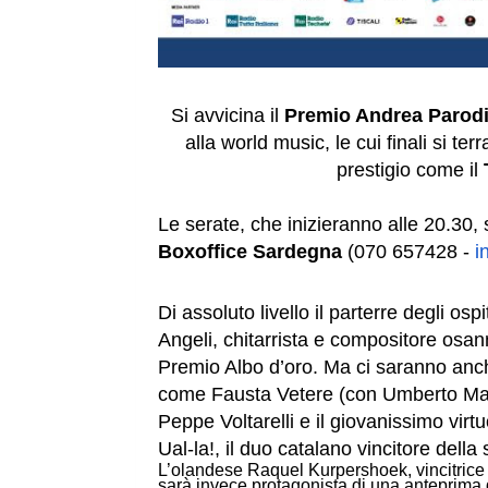
Si avvicina il
Premio Andrea Parod
alla world music, le cui finali si ter
prestigio come il
Le serate, che inizieranno alle 20.30,
Boxoffice Sardegna
(070 657428 -
i
Di assoluto livello il parterre degli osp
Angeli, chitarrista e compositore osann
Premio Albo d’oro. Ma ci saranno anc
come Fausta Vetere (con Umberto Mais
Peppe Voltarelli e il giovanissimo vir
Ual-la!, il duo catalano vincitore della
L’olandese Raquel Kurpershoek, vincitrice 
sarà invece protagonista di
una anteprima d