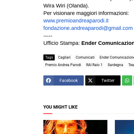
Wira Wiri (Olanda).
Per visionare maggiori informazioni:
www.premioandreaparodi.it
fondazione.andreaparodi@gmail.
com
-----
Ufficio Stampa:
Ender Comunicazio
Tags
Cagliari
Comunicati
Ender Comunicazion
Premio Andrea Parodi
RAI Raio 1
Sardegna
Tea
Facebook
Twitter
YOU MIGHT LIKE