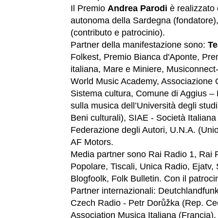
Il Premio
Andrea Parodi
è realizzato
autonoma della Sardegna (fondatore)
(contributo e patrocinio).
Partner della manifestazione sono:
Te
Folkest, Premio Bianca d'Aponte, Prem
italiana, Mare e Miniere, Musiconnect-it
World Music Academy, Associazione C
Sistema cultura, Comune di Aggius – E
sulla musica dell’Università degli studi
Beni culturali), SIAE - Società Italia
Federazione degli Autori, U.N.A. (Uni
AF Motors.
Media partner sono Rai Radio 1, Rai R
Popolare, Tiscali, Unica Radio, Ejatv, 
Blogfoolk, Folk Bulletin. Con il patroc
Partner internazionali: Deutchlandfu
Czech Radio - Petr Dorůžka (Rep. Ce
Association Musica Italiana (Francia