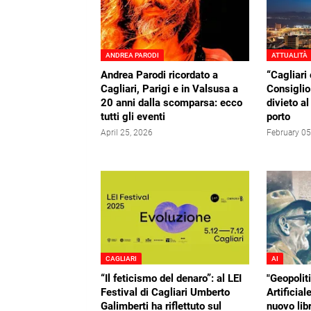
ANDREA PARODI
ATTUALITÀ
Andrea Parodi ricordato a
“Cagliari 
Cagliari, Parigi e in Valsusa a
Consiglio
20 anni dalla scomparsa: ecco
divieto al
tutti gli eventi
porto
April 25, 2026
February 05
CAGLIARI
AI
“Il feticismo del denaro”: al LEI
"Geopoliti
Festival di Cagliari Umberto
Artificial
Galimberti ha riflettuto sul
nuovo lib