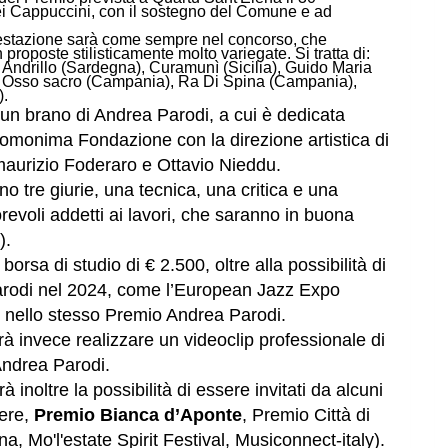
ei Cappuccini, con il sostegno del Comune e ad
estazion
e sarà come sempre nel concorso, che
n
proposte stilisticamente molto variegate.
Si tratta di:
Andrillo (Sardegna), Curamunì (Sicilia), Guido Maria
), Osso sacro (Campania), Ra Di Spina (Campania),
).
ro un brano di Andrea Parodi, a cui è dedicata
ll'omonima Fondazione con la direzione artistica di
urizio Foderaro e Ottavio Nieddu.
no tre giurie, una tecnica, una critica e una
revoli addetti ai lavori, che saranno in buona
).
 borsa di studio di € 2.500, oltre alla possibilità di
l Parodi nel 2024, come l’European Jazz Expo
he nello stesso Premio Andrea Parodi.
trà invece realizzare un videoclip professionale di
Andrea Parodi.
rà inoltre la possibilità di essere invitati da alcuni
iere,
Premio Bianca d’Aponte
, Premio Città di
a, Mo'l'estate Spirit Festival, Musiconnect-italy).