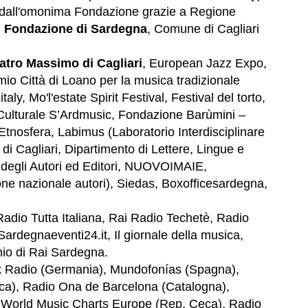
 dall'omonima Fondazione grazie a Regione
,
Fondazione di Sardegna
, Comune di Cagliari
atro Massimo di Cagliari
, European Jazz Expo,
io Città di Loano per la musica tradizionale
aly, Mo'l'estate Spirit Festival, Festival del torto,
ulturale S’Ardmusic, Fondazione Barùmini –
tnosfera, Labimus (Laboratorio Interdisciplinare
 di Cagliari, Dipartimento di Lettere, Lingue e
na degli Autori ed Editori, NUOVOIMAIE,
one nazionale autori), Siedas, Boxofficesardegna,
adio Tutta Italiana
, Rai Radio Techetè,
Radio
Sardegnaeventi24.it, Il giornale della musica,
inio di Rai Sardegna.
nk Radio (Germania), Mundofonías (Spagna),
ca), Radio Ona de Barcelona (Catalogna),
), World Music Charts Europe (Rep. Ceca), Radio