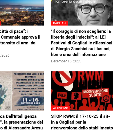
CAGLIARI
città di pace”: il
"Il coraggio di non scegliere: la
 Comunale approva il
libreria degli indecisi": al LEI
 transito di armi dal
Festival di Cagliari le riflessioni
di Giorgio Zanchini su illusioni,
libri e crisi dell’informazione
, 2026
December 15, 2025
ATTIVISMO
ca Dell'Intelligenza
STOP RWM: il 17-10-25 il sit-
e", la presentazione del
in a Cagliari per la
ro di Alessandro Aresu
riconversione dello stabilimento