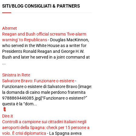
SITI/BLOG CONSIGLIATI & PARTNERS
Alternet
Reagan and Bush official screams 'five-alarm
warning' to Republicans
-
Douglas MacKinnon,
who served in the White House as a writer for
Presidents Ronald Reagan and George H.W.
Bush and later he served in a joint command at
...
Sinistra in Rete
Salvatore Bravo: Funzionare o esistere
-
Funzionare o esistere di Salvatore Bravo [image:
la domanda di caino male perdono fraternita
9788869446085.jpg]“Funzionare o esistere?”
questa è la “dom...
Dire.it
Controlli a campione sui cittadini italiani negli
aeroporti della Spagna: check per 15 persone a
volo. È crisi diplomatica
-
La Spagna aveva