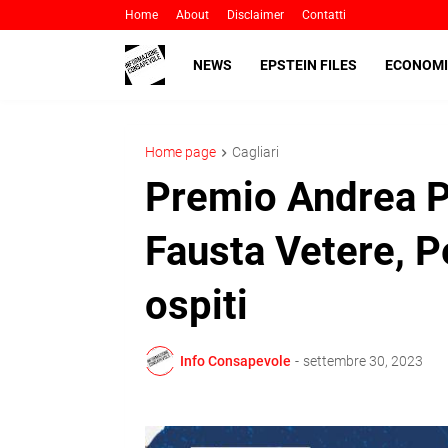
Home
About
Disclaimer
Contatti
NEWS
EPSTEIN FILES
ECONOMI
Home page
Cagliari
Premio Andrea Pa
Fausta Vetere, Pe
ospiti
Info Consapevole
-
settembre 30, 2023