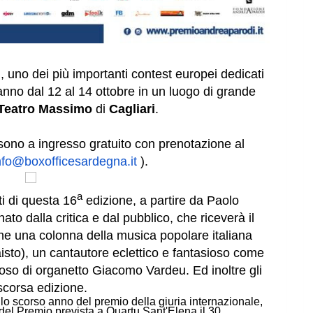
i
,
uno dei più importanti contest europei dedicati
ranno
dal 12 al 14 ottobre in un luogo di grande
Teatro Massimo
di
Cagliari
.
 sono a ingresso gratuito con prenotazione al
nfo@boxofficesardegna.it
).
a
iti di questa
16
edizione, a partire da
Paolo
ato dalla critica e dal pubblico, che riceverà il
he una colonna della musica popolare italiana
to), un cantautore eclettico e fantasioso come
tuoso di organetto Giacomo Vardeu. Ed inoltre gli
 scorsa edizione.
lo scorso anno del premio della giuria internazionale,
el Premio prevista a Quartu Sant'Elena il 30