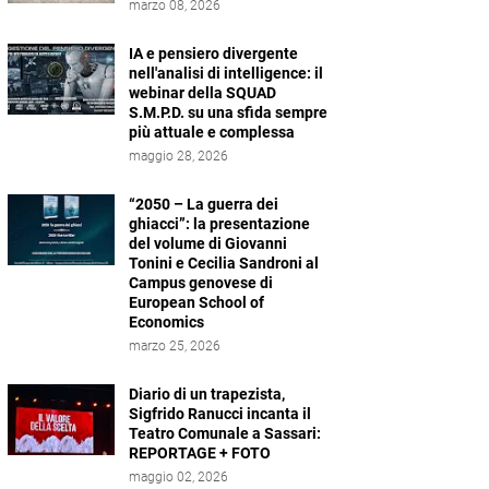
marzo 08, 2026
IA e pensiero divergente
nell'analisi di intelligence: il
webinar della SQUAD
S.M.P.D. su una sfida sempre
più attuale e complessa
maggio 28, 2026
“2050 – La guerra dei
ghiacci”: la presentazione
del volume di Giovanni
Tonini e Cecilia Sandroni al
Campus genovese di
European School of
Economics
marzo 25, 2026
Diario di un trapezista,
Sigfrido Ranucci incanta il
Teatro Comunale a Sassari:
REPORTAGE + FOTO
maggio 02, 2026