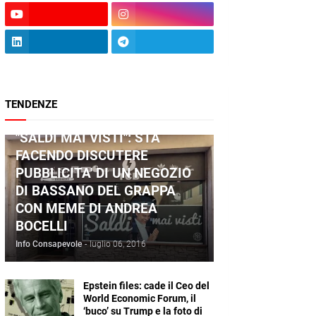
TENDENZE
ANDREA BOCELLI
"SALDI MAI VISTI": STA
FACENDO DISCUTERE
PUBBLICITA' DI UN NEGOZIO
DI BASSANO DEL GRAPPA
CON MEME DI ANDREA
BOCELLI
Info Consapevole
-
luglio 06, 2016
Epstein files: cade il Ceo del
World Economic Forum, il
‘buco’ su Trump e la foto di