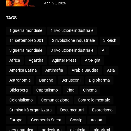
April 25, 2026
TAGS
1 guerra mondiale
1 rivoluzione industriale
11 settembre 2001
2 rivoluzione industriale
3 Reich
3 guerra mondiale
3 rivoluzione industriale
AI
Africa
Agartha
Aginter Press
Alt-Right
America Latina
Antimafia
Arabia Saudita
Asia
Astronomia
Banche
Berlusconi
Big pharma
Bilderberg
Capitalismo
Cina
Cinema
Colonialismo
Comunicazione
Controllo mentale
Criminalità organizzata
Documentari
Esoterismo
Europa
Geometria Sacra
Gossip
acqua
aereonautica
agricoltura
alchimia
algoritmi