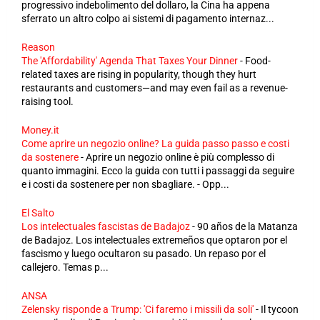
progressivo indebolimento del dollaro, la Cina ha appena
sferrato un altro colpo ai sistemi di pagamento internaz...
Reason
The 'Affordability' Agenda That Taxes Your Dinner
-
Food-
related taxes are rising in popularity, though they hurt
restaurants and customers—and may even fail as a revenue-
raising tool.
Money.it
Come aprire un negozio online? La guida passo passo e costi
da sostenere
-
Aprire un negozio online è più complesso di
quanto immagini. Ecco la guida con tutti i passaggi da seguire
e i costi da sostenere per non sbagliare. - Opp...
El Salto
Los intelectuales fascistas de Badajoz
-
90 años de la Matanza
de Badajoz. Los intelectuales extremeños que optaron por el
fascismo y luego ocultaron su pasado. Un repaso por el
callejero. Temas p...
ANSA
Zelensky risponde a Trump: 'Ci faremo i missili da soli'
-
Il tycoon