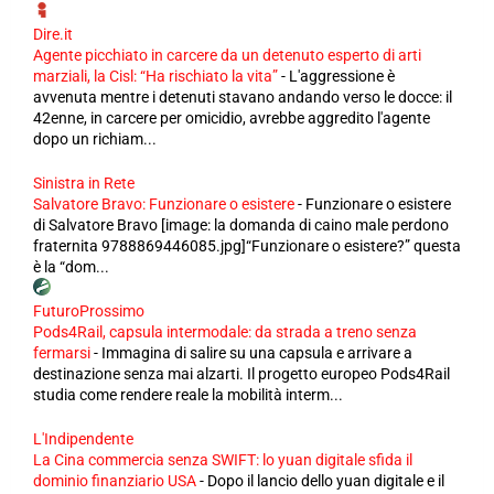
Dire.it
Agente picchiato in carcere da un detenuto esperto di arti
marziali, la Cisl: “Ha rischiato la vita”
-
L'aggressione è
avvenuta mentre i detenuti stavano andando verso le docce: il
42enne, in carcere per omicidio, avrebbe aggredito l'agente
dopo un richiam...
Sinistra in Rete
Salvatore Bravo: Funzionare o esistere
-
Funzionare o esistere
di Salvatore Bravo [image: la domanda di caino male perdono
fraternita 9788869446085.jpg]“Funzionare o esistere?” questa
è la “dom...
FuturoProssimo
Pods4Rail, capsula intermodale: da strada a treno senza
fermarsi
-
Immagina di salire su una capsula e arrivare a
destinazione senza mai alzarti. Il progetto europeo Pods4Rail
studia come rendere reale la mobilità interm...
L'Indipendente
La Cina commercia senza SWIFT: lo yuan digitale sfida il
dominio finanziario USA
-
Dopo il lancio dello yuan digitale e il