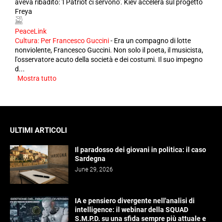
aveva ribadito: 'I Patriot ci servono'. Kiev accelera sul progetto
Freya
PeaceLink
Cultura: Per Francesco Guccini
-
Era un compagno di lotte
nonviolente, Francesco Guccini. Non solo il poeta, il musicista,
l'osservatore acuto della società e dei costumi. Il suo impegno
d...
Mostra tutto
ULTIMI ARTICOLI
Il paradosso dei giovani in politica: il caso
Sardegna
June 29, 2026
IA e pensiero divergente nell'analisi di
intelligence: il webinar della SQUAD
S.M.P.D. su una sfida sempre più attuale e