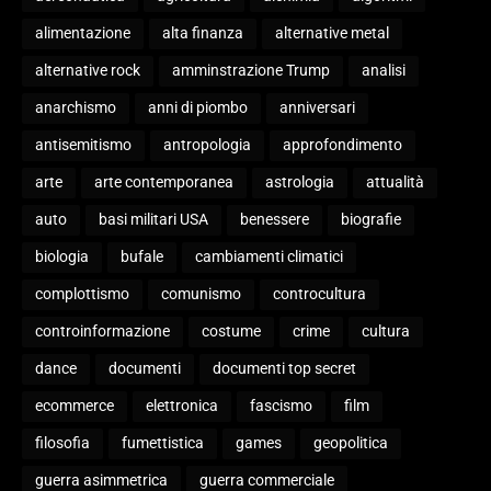
alimentazione
alta finanza
alternative metal
alternative rock
amminstrazione Trump
analisi
anarchismo
anni di piombo
anniversari
antisemitismo
antropologia
approfondimento
arte
arte contemporanea
astrologia
attualità
auto
basi militari USA
benessere
biografie
biologia
bufale
cambiamenti climatici
complottismo
comunismo
controcultura
controinformazione
costume
crime
cultura
dance
documenti
documenti top secret
ecommerce
elettronica
fascismo
film
filosofia
fumettistica
games
geopolitica
guerra asimmetrica
guerra commerciale