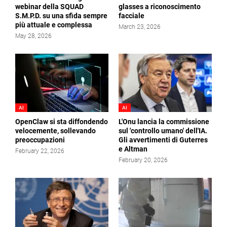
webinar della SQUAD
glasses a riconoscimento
S.M.P.D. su una sfida sempre
facciale
più attuale e complessa
March 23, 2026
May 28, 2026
AI
AI
OpenClaw si sta diffondendo
L'Onu lancia la commissione
velocemente, sollevando
sul 'controllo umano' dell'IA.
preoccupazioni
Gli avvertimenti di Guterres
e Altman
February 22, 2026
February 20, 2026