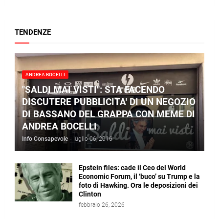
TENDENZE
ANDREA BOCELLI
"SALDI MAI VISTI": STA FACENDO
DISCUTERE PUBBLICITA' DI UN NEGOZIO
DI BASSANO DEL GRAPPA CON MEME DI
ANDREA BOCELLI
Info Consapevole
-
luglio 06, 2016
Epstein files: cade il Ceo del World
Economic Forum, il ‘buco’ su Trump e la
foto di Hawking. Ora le deposizioni dei
Clinton
febbraio 26, 2026