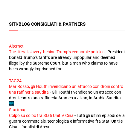
SITI/BLOG CONSIGLIATI & PARTNERS
Alternet
The 'literal slavery' behind Trump's economic policies
-
President
Donald Trump’s tariffs are already unpopular and deemed
illegal by the Supreme Court, but a man who claims to have
been wrongly imprisoned for ...
TAG24
Mar Rosso, gli Houthi rivendicano un attacco con droni contro
una raffineria saudita
-
Gli Houthi rivendicano un attacco con
droni contro una raffineria Aramco a Jizan, in Arabia Saudita.
Startmag
Colpo su colpo tra Stati Uniti e Cina
-
Tutti gli ultimi episodi della
guerra commerciale, tecnologica e informativa fra Stati Uniti e
Cina. L’analisi di Aresu