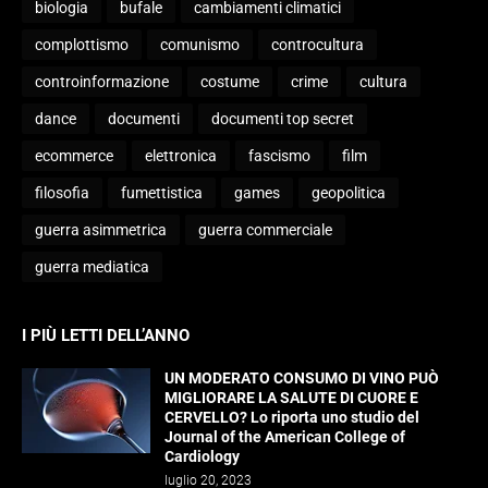
biologia
bufale
cambiamenti climatici
complottismo
comunismo
controcultura
controinformazione
costume
crime
cultura
dance
documenti
documenti top secret
ecommerce
elettronica
fascismo
film
filosofia
fumettistica
games
geopolitica
guerra asimmetrica
guerra commerciale
guerra mediatica
I PIÙ LETTI DELL’ANNO
UN MODERATO CONSUMO DI VINO PUÒ
MIGLIORARE LA SALUTE DI CUORE E
CERVELLO? Lo riporta uno studio del
Journal of the American College of
Cardiology
luglio 20, 2023