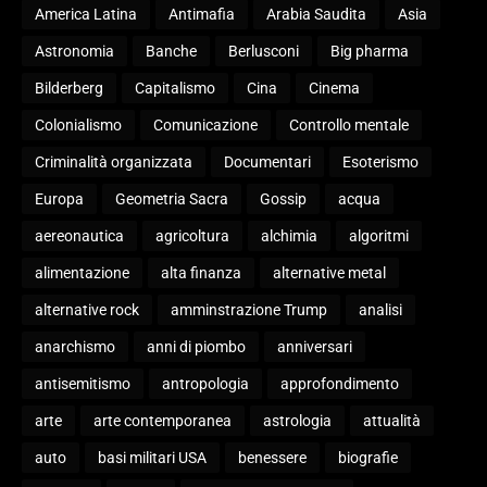
America Latina
Antimafia
Arabia Saudita
Asia
Astronomia
Banche
Berlusconi
Big pharma
Bilderberg
Capitalismo
Cina
Cinema
Colonialismo
Comunicazione
Controllo mentale
Criminalità organizzata
Documentari
Esoterismo
Europa
Geometria Sacra
Gossip
acqua
aereonautica
agricoltura
alchimia
algoritmi
alimentazione
alta finanza
alternative metal
alternative rock
amminstrazione Trump
analisi
anarchismo
anni di piombo
anniversari
antisemitismo
antropologia
approfondimento
arte
arte contemporanea
astrologia
attualità
auto
basi militari USA
benessere
biografie