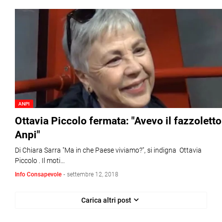
ANPI
Ottavia Piccolo fermata: "Avevo il fazzoletto
Anpi"
Di Chiara Sarra "Ma in che Paese viviamo?", si indigna Ottavia
Piccolo . Il moti…
Info Consapevole
-
settembre 12, 2018
Carica altri post