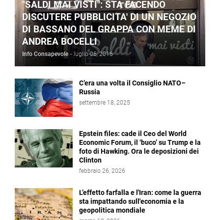
"SALDI MAI VISTI": STA FACENDO
DISCUTERE PUBBLICITA' DI UN NEGOZIO
DI BASSANO DEL GRAPPA CON MEME DI
ANDREA BOCELLI
Info Consapevole
-
luglio 06, 2016
C’era una volta il Consiglio NATO–
Russia
settembre 18, 2025
Epstein files: cade il Ceo del World
Economic Forum, il ‘buco’ su Trump e la
foto di Hawking. Ora le deposizioni dei
Clinton
febbraio 26, 2026
L’effetto farfalla e l'Iran: come la guerra
sta impattando sull'economia e la
geopolitica mondiale