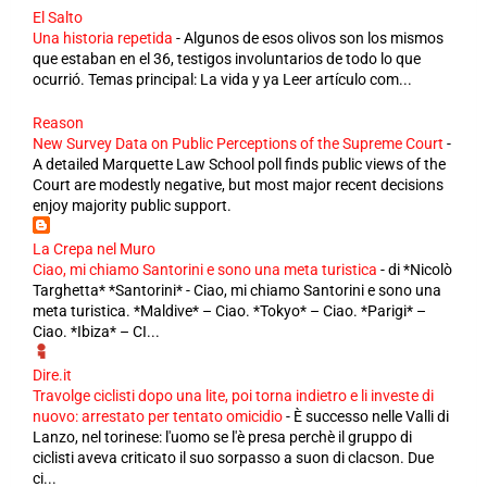
El Salto
Una historia repetida
-
Algunos de esos olivos son los mismos
que estaban en el 36, testigos involuntarios de todo lo que
ocurrió. Temas principal: La vida y ya Leer artículo com...
Reason
New Survey Data on Public Perceptions of the Supreme Court
-
A detailed Marquette Law School poll finds public views of the
Court are modestly negative, but most major recent decisions
enjoy majority public support.
La Crepa nel Muro
Ciao, mi chiamo Santorini e sono una meta turistica
-
di *Nicolò
Targhetta* *Santorini* - Ciao, mi chiamo Santorini e sono una
meta turistica. *Maldive* – Ciao. *Tokyo* – Ciao. *Parigi* –
Ciao. *Ibiza* – CI...
Dire.it
Travolge ciclisti dopo una lite, poi torna indietro e li investe di
nuovo: arrestato per tentato omicidio
-
È successo nelle Valli di
Lanzo, nel torinese: l'uomo se l'è presa perchè il gruppo di
ciclisti aveva criticato il suo sorpasso a suon di clacson. Due
ci...