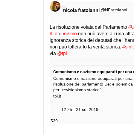
_
I
@NFratoianni
nicola fratoianni
T
.
La risoluzione votata dal Parlamento 
#
h
#
comunismo
 non può avere alcuna altra
t
ignoranza storica dei deputati che l’han
m
non può tollerarlo la verità storica. 
#
sini
l
via 
@
tpi
?
f
b
c
Comunismo e nazismo equiparati per una
l
risoluzione del parlamento Ue: è polemica 
i
per "revisionismo storico"
d
tpi.it
=
I
12:25 - 21 set 2019
w
A
529
R
2