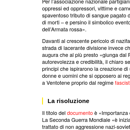
Per l’associazione nazionale partigia
oppressi ed oppressori, vittime e carnef
spaventoso tributo di sangue pagato da
di morti – e persino il simbolico event
dell’Armata rossa».
Davanti al crescente pericolo di nazifa
strada di lacerante divisione invece ch
augura che al più presto «giunga dal 
autorevolezza e credibilità, il chiaro 
principi che ispirarono la creazione di 
donne e uomini che si opposero ai regim
a Ventotene proprio dal regime
fascis
La risoluzione
Il titolo del
documento
è «Importanza d
La Seconda Guerra Mondiale «è inizi
trattato di non aggressione nazi-sovi