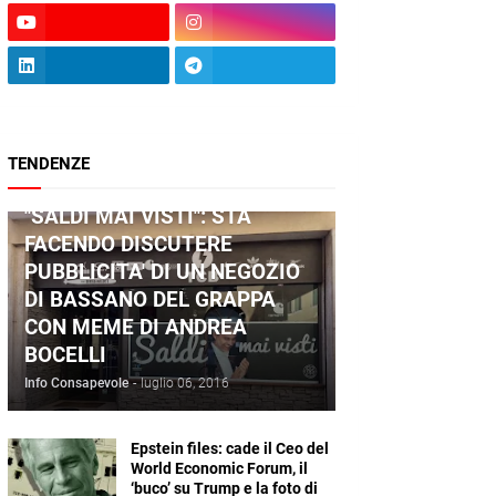
TENDENZE
ANDREA BOCELLI
"SALDI MAI VISTI": STA
FACENDO DISCUTERE
PUBBLICITA' DI UN NEGOZIO
DI BASSANO DEL GRAPPA
CON MEME DI ANDREA
BOCELLI
Info Consapevole
-
luglio 06, 2016
Epstein files: cade il Ceo del
World Economic Forum, il
‘buco’ su Trump e la foto di