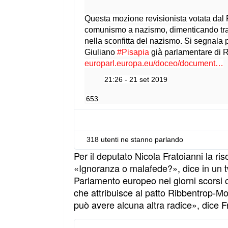
Questa mozione revisionista votata dal
comunismo a nazismo, dimenticando tra i
nella sconfitta del nazismo. Si segnala pe
Giuliano 
#
Pisapia
 già parlamentare d
europarl.europa.eu/doceo/document
/
…
T
21:26 - 21 set 2019
A
-
653
9
-
2
318 utenti ne stanno parlando
0
1
Per il deputato Nicola Fratoianni la ris
9
«Ignoranza o malafede?», dice in un tw
-
Parlamento europeo nei giorni scorsi
0
che attribuisce al patto Ribbentrop-Mo
0
può avere alcuna altra radice», dice F
2
1