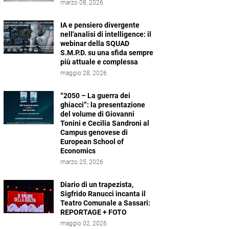
marzo 08, 2026
IA e pensiero divergente
nell'analisi di intelligence: il
webinar della SQUAD
S.M.P.D. su una sfida sempre
più attuale e complessa
maggio 28, 2026
“2050 – La guerra dei
ghiacci”: la presentazione
del volume di Giovanni
Tonini e Cecilia Sandroni al
Campus genovese di
European School of
Economics
marzo 25, 2026
Diario di un trapezista,
Sigfrido Ranucci incanta il
Teatro Comunale a Sassari:
REPORTAGE + FOTO
maggio 02, 2026