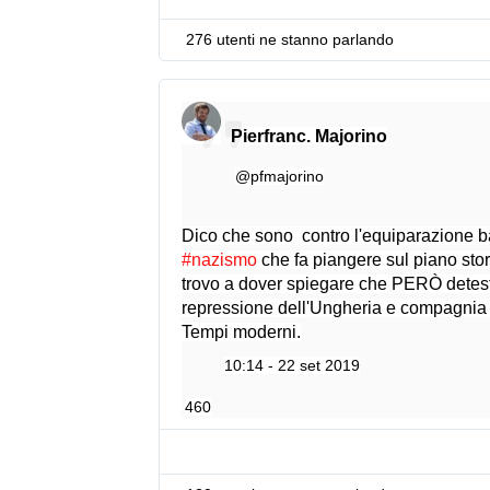
E
276 utenti ne stanno parlando
3
D
R
4
Pierfranc. Majorino
l
L
@pfmajorino
✔
b
E
Dico che sono  contro l'equiparazione b
j
#
nazismo
 che fa piangere sul piano stori
P
trovo a dover spiegare che PERÒ detesto 
l
repressione dell'Ungheria e compagnia t
F
Tempi moderni.
I
8
10:14 - 22 set 2019
T
460
z
H
F
K