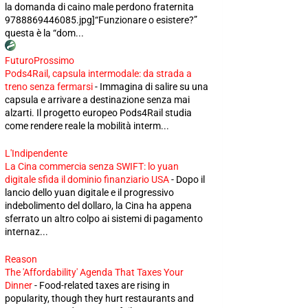
la domanda di caino male perdono fraternita
9788869446085.jpg]“Funzionare o esistere?”
questa è la “dom...
FuturoProssimo
Pods4Rail, capsula intermodale: da strada a
treno senza fermarsi
-
Immagina di salire su una
capsula e arrivare a destinazione senza mai
alzarti. Il progetto europeo Pods4Rail studia
come rendere reale la mobilità interm...
L'Indipendente
La Cina commercia senza SWIFT: lo yuan
digitale sfida il dominio finanziario USA
-
Dopo il
lancio dello yuan digitale e il progressivo
indebolimento del dollaro, la Cina ha appena
sferrato un altro colpo ai sistemi di pagamento
internaz...
Reason
The 'Affordability' Agenda That Taxes Your
Dinner
-
Food-related taxes are rising in
popularity, though they hurt restaurants and