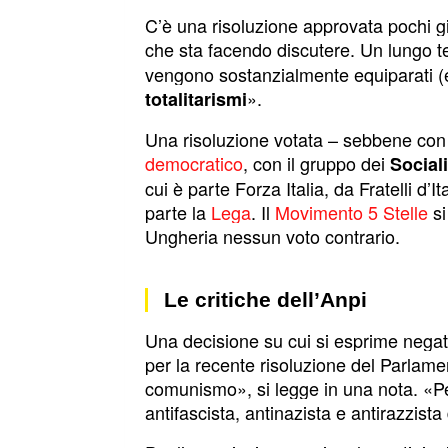
C’è una risoluzione approvata pochi gi
che sta facendo discutere. Un lungo t
vengono sostanzialmente equiparati (e c
».
totalitarismi
Una risoluzione votata – sebbene con
democratico
, con il gruppo dei
Social
cui è parte Forza Italia, da Fratelli d’
parte la
Lega
. Il
Movimento 5 Stelle
si
Ungheria nessun voto contrario.
Le critiche dell’Anpi
Una decisione su cui si esprime negat
per la recente risoluzione del Parlam
comunismo», si legge in una nota. «Per
antifascista, antinazista e antirazzist