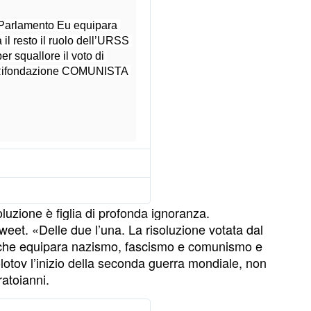
 Parlamento Eu equipara 
l resto il ruolo dell’URSS 
r squallore il voto di 
i Rifondazione COMUNISTA 
h
t
t
I
p
n
s
f
:
o
r
/
m
/
a
w
z
w
oluzione è figlia di profonda ignoranza.
i
w
eet. «Delle due l’una. La risoluzione votata dal
o
.
n
 che equipara nazismo, fascismo e comunismo e
i
lotov l’inizio della seconda guerra mondiale, non
e
ratoianni.
p
r
i