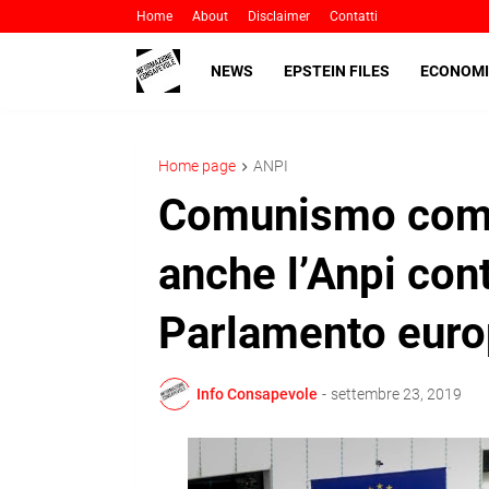
Home
About
Disclaimer
Contatti
NEWS
EPSTEIN FILES
ECONOMI
Home page
ANPI
Comunismo come
anche l’Anpi cont
Parlamento eur
Info Consapevole
-
settembre 23, 2019