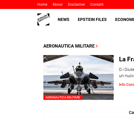
Home
About
Disclaimer
Contatti
NEWS
EPSTEIN FILES
ECONOMI
AERONAUTICA MILITARE
La Fr
D i Gius
un nuov
Info Con
AERONAUTICA MILITARE
Ca