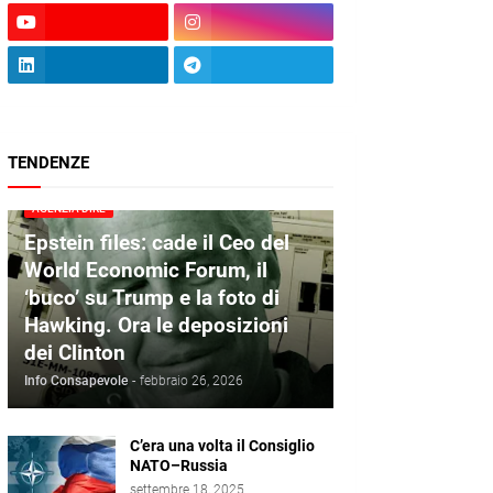
TENDENZE
AGENZIA DIRE
Epstein files: cade il Ceo del
World Economic Forum, il
‘buco’ su Trump e la foto di
Hawking. Ora le deposizioni
dei Clinton
Info Consapevole
-
febbraio 26, 2026
C’era una volta il Consiglio
NATO–Russia
settembre 18, 2025