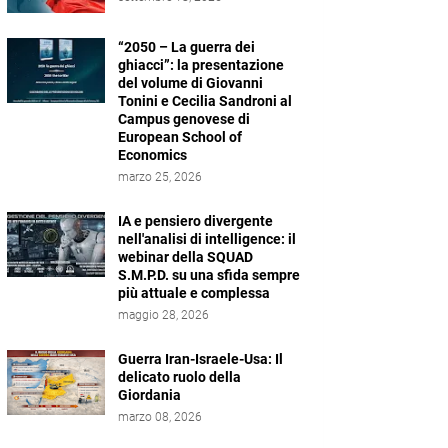
“2050 – La guerra dei
ghiacci”: la presentazione
del volume di Giovanni
Tonini e Cecilia Sandroni al
Campus genovese di
European School of
Economics
marzo 25, 2026
IA e pensiero divergente
nell'analisi di intelligence: il
webinar della SQUAD
S.M.P.D. su una sfida sempre
più attuale e complessa
maggio 28, 2026
Guerra Iran-Israele-Usa: Il
delicato ruolo della
Giordania
marzo 08, 2026