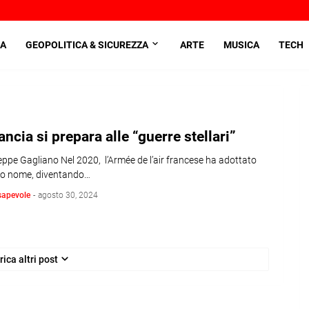
A
GEOPOLITICA & SICUREZZA
ARTE
MUSICA
TECH
ancia si prepara alle “guerre stellari”
eppe Gagliano Nel 2020, l’Armée de l’air francese ha adottato
o nome, diventando…
sapevole
-
agosto 30, 2024
rica altri post