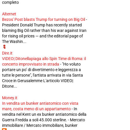
completo
Alternet
Bezos' Post blasts Trump for turning on Big Oil
-
President Donald Trump has recently started
blaming Big Oil rather than his war against Iran
for rising oil prices — and the editorial page of
The Washin...
Dire.it
VIDEO| Ditonellapiaga allo Spin Time di Roma: il
concerto improvvisato in strada
-
"Ho voluto
portare un po’ di divertimento e leggerezza a
tutte le persone", l'artista arrivata in via Santa
Croce in Gerusalemme L'articolo VIDEO|
Ditone...
Money.it
In vendita un bunker antiatomico con vista
mare, costa meno di un appartamento
-
In
vendita nel Kent un ex bunker antiatomico della
Guerra Fredda a soli 45.000 sterline. - Mercato
immobiliare / Mercato immobiliare, bunker