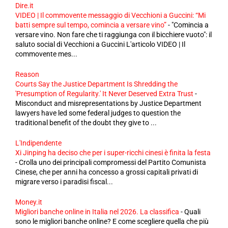
Dire.it
VIDEO | Il commovente messaggio di Vecchioni a Guccini: “Mi
batti sempre sul tempo, comincia a versare vino”
-
"Comincia a
versare vino. Non fare che ti raggiunga con il bicchiere vuoto": il
saluto social di Vecchioni a Guccini L'articolo VIDEO | Il
commovente mes...
Reason
Courts Say the Justice Department Is Shredding the
'Presumption of Regularity.' It Never Deserved Extra Trust
-
Misconduct and misrepresentations by Justice Department
lawyers have led some federal judges to question the
traditional benefit of the doubt they give to ...
L'Indipendente
Xi Jinping ha deciso che per i super-ricchi cinesi è finita la festa
-
Crolla uno dei principali compromessi del Partito Comunista
Cinese, che per anni ha concesso a grossi capitali privati di
migrare verso i paradisi fiscal...
Money.it
Migliori banche online in Italia nel 2026. La classifica
-
Quali
sono le migliori banche online? E come scegliere quella che più