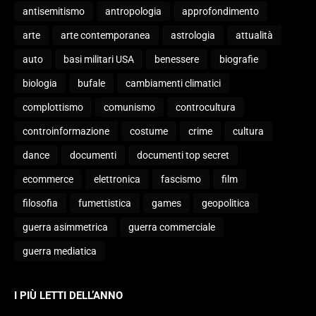
antisemitismo
antropologia
approfondimento
arte
arte contemporanea
astrologia
attualità
auto
basi militari USA
benessere
biografie
biologia
bufale
cambiamenti climatici
complottismo
comunismo
controcultura
controinformazione
costume
crime
cultura
dance
documenti
documenti top secret
ecommerce
elettronica
fascismo
film
filosofia
fumettistica
games
geopolitica
guerra asimmetrica
guerra commerciale
guerra mediatica
I PIÙ LETTI DELL’ANNO