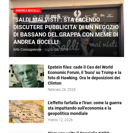
ANDREA BOCELLI
"SALDI MAI VISTI": STA FACENDO
DISCUTERE PUBBLICITA' DI UN NEGOZIO
DI BASSANO DEL GRAPPA CON MEME DI
ANDREA BOCELLI
Info Consapevole
-
luglio 06, 2016
Epstein files: cade il Ceo del World
Economic Forum, il ‘buco’ su Trump e la
foto di Hawking. Ora le deposizioni dei
Clinton
febbraio 26, 2026
L’effetto farfalla e l'Iran: come la guerra
sta impattando sull'economia e la
geopolitica mondiale
marzo 12, 2026