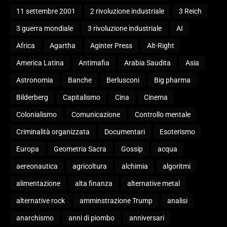
11 settembre 2001
2 rivoluzione industriale
3 Reich
3 guerra mondiale
3 rivoluzione industriale
AI
Africa
Agartha
Aginter Press
Alt-Right
America Latina
Antimafia
Arabia Saudita
Asia
Astronomia
Banche
Berlusconi
Big pharma
Bilderberg
Capitalismo
Cina
Cinema
Colonialismo
Comunicazione
Controllo mentale
Criminalità organizzata
Documentari
Esoterismo
Europa
Geometria Sacra
Gossip
acqua
aereonautica
agricoltura
alchimia
algoritmi
alimentazione
alta finanza
alternative metal
alternative rock
amminstrazione Trump
analisi
anarchismo
anni di piombo
anniversari