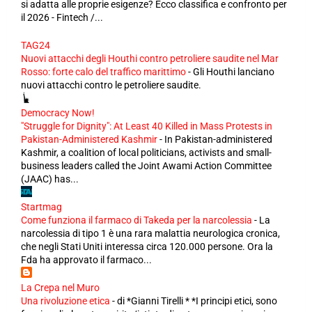
si adatta alle proprie esigenze? Ecco classifica e confronto per
il 2026 - Fintech /...
TAG24
Nuovi attacchi degli Houthi contro petroliere saudite nel Mar
Rosso: forte calo del traffico marittimo
-
Gli Houthi lanciano
nuovi attacchi contro le petroliere saudite.
Democracy Now!
"Struggle for Dignity": At Least 40 Killed in Mass Protests in
Pakistan-Administered Kashmir
-
In Pakistan-administered
Kashmir, a coalition of local politicians, activists and small-
business leaders called the Joint Awami Action Committee
(JAAC) has...
Startmag
Come funziona il farmaco di Takeda per la narcolessia
-
La
narcolessia di tipo 1 è una rara malattia neurologica cronica,
che negli Stati Uniti interessa circa 120.000 persone. Ora la
Fda ha approvato il farmaco...
La Crepa nel Muro
Una rivoluzione etica
-
di *Gianni Tirelli * *I principi etici, sono