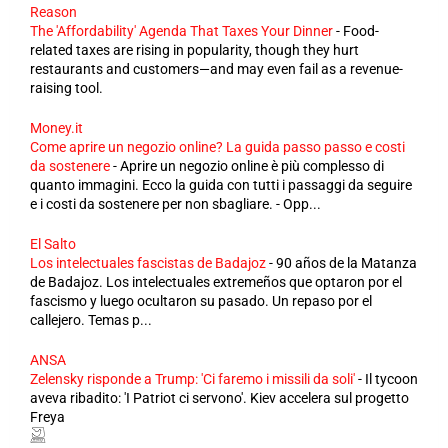
Reason
The 'Affordability' Agenda That Taxes Your Dinner
-
Food-
related taxes are rising in popularity, though they hurt
restaurants and customers—and may even fail as a revenue-
raising tool.
Money.it
Come aprire un negozio online? La guida passo passo e costi
da sostenere
-
Aprire un negozio online è più complesso di
quanto immagini. Ecco la guida con tutti i passaggi da seguire
e i costi da sostenere per non sbagliare. - Opp...
El Salto
Los intelectuales fascistas de Badajoz
-
90 años de la Matanza
de Badajoz. Los intelectuales extremeños que optaron por el
fascismo y luego ocultaron su pasado. Un repaso por el
callejero. Temas p...
ANSA
Zelensky risponde a Trump: 'Ci faremo i missili da soli'
-
Il tycoon
aveva ribadito: 'I Patriot ci servono'. Kiev accelera sul progetto
Freya