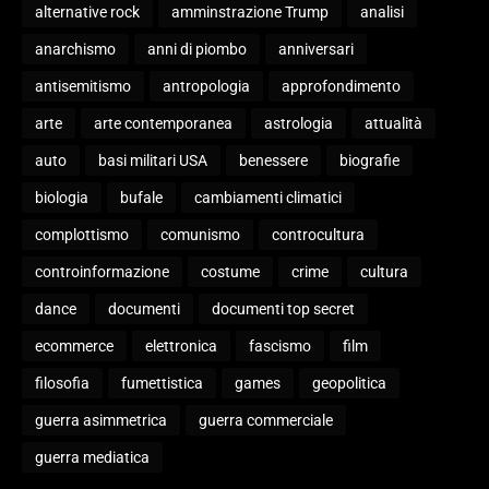
alternative rock
amminstrazione Trump
analisi
anarchismo
anni di piombo
anniversari
antisemitismo
antropologia
approfondimento
arte
arte contemporanea
astrologia
attualità
auto
basi militari USA
benessere
biografie
biologia
bufale
cambiamenti climatici
complottismo
comunismo
controcultura
controinformazione
costume
crime
cultura
dance
documenti
documenti top secret
ecommerce
elettronica
fascismo
film
filosofia
fumettistica
games
geopolitica
guerra asimmetrica
guerra commerciale
guerra mediatica