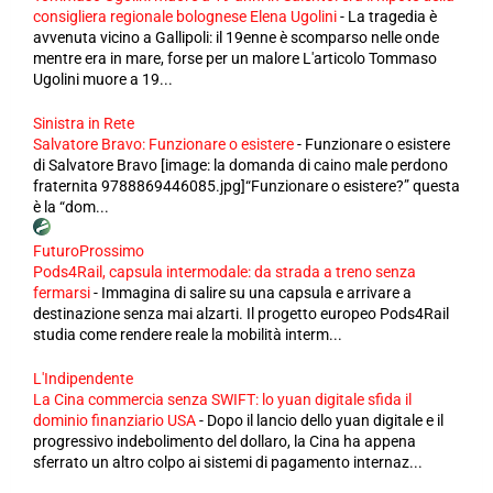
consigliera regionale bolognese Elena Ugolini
-
La tragedia è
avvenuta vicino a Gallipoli: il 19enne è scomparso nelle onde
mentre era in mare, forse per un malore L'articolo Tommaso
Ugolini muore a 19...
Sinistra in Rete
Salvatore Bravo: Funzionare o esistere
-
Funzionare o esistere
di Salvatore Bravo [image: la domanda di caino male perdono
fraternita 9788869446085.jpg]“Funzionare o esistere?” questa
è la “dom...
FuturoProssimo
Pods4Rail, capsula intermodale: da strada a treno senza
fermarsi
-
Immagina di salire su una capsula e arrivare a
destinazione senza mai alzarti. Il progetto europeo Pods4Rail
studia come rendere reale la mobilità interm...
L'Indipendente
La Cina commercia senza SWIFT: lo yuan digitale sfida il
dominio finanziario USA
-
Dopo il lancio dello yuan digitale e il
progressivo indebolimento del dollaro, la Cina ha appena
sferrato un altro colpo ai sistemi di pagamento internaz...