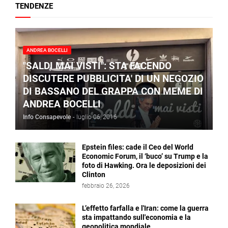
TENDENZE
ANDREA BOCELLI
"SALDI MAI VISTI": STA FACENDO
DISCUTERE PUBBLICITA' DI UN NEGOZIO
DI BASSANO DEL GRAPPA CON MEME DI
ANDREA BOCELLI
Info Consapevole
-
luglio 06, 2016
Epstein files: cade il Ceo del World
Economic Forum, il ‘buco’ su Trump e la
foto di Hawking. Ora le deposizioni dei
Clinton
febbraio 26, 2026
L’effetto farfalla e l'Iran: come la guerra
sta impattando sull'economia e la
geopolitica mondiale