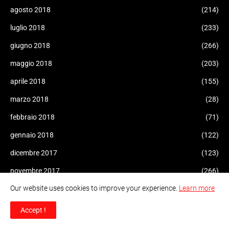
agosto 2018
(214)
luglio 2018
(233)
giugno 2018
(266)
maggio 2018
(203)
aprile 2018
(155)
marzo 2018
(28)
febbraio 2018
(71)
gennaio 2018
(122)
dicembre 2017
(123)
novembre 2017
(266)
Our website uses cookies to improve your experience.
Learn more
ottobre 2017
(268)
settembre 2017
(459)
Accept !
agosto 2017
(87)