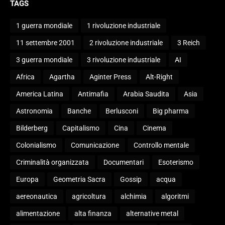
TAGS
1 guerra mondiale
1 rivoluzione industriale
11 settembre 2001
2 rivoluzione industriale
3 Reich
3 guerra mondiale
3 rivoluzione industriale
AI
Africa
Agartha
Aginter Press
Alt-Right
America Latina
Antimafia
Arabia Saudita
Asia
Astronomia
Banche
Berlusconi
Big pharma
Bilderberg
Capitalismo
Cina
Cinema
Colonialismo
Comunicazione
Controllo mentale
Criminalità organizzata
Documentari
Esoterismo
Europa
Geometria Sacra
Gossip
acqua
aereonautica
agricoltura
alchimia
algoritmi
alimentazione
alta finanza
alternative metal