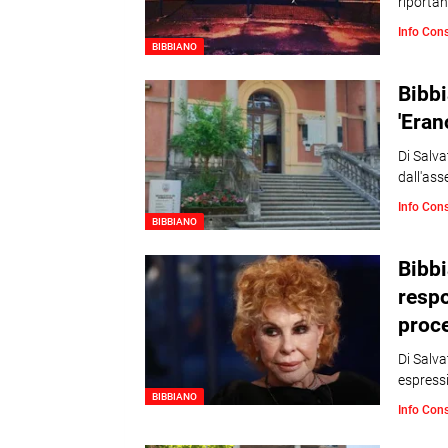
riportan
Info Con
BIBBIANO
Bibbi
'Eran
Di Salva
dall'ass
Info Con
BIBBIANO
Bibbi
respo
proce
Di Salv
espressi
BIBBIANO
Info Con