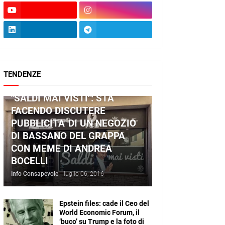
TENDENZE
ANDREA BOCELLI
"SALDI MAI VISTI": STA
FACENDO DISCUTERE
PUBBLICITA' DI UN NEGOZIO
DI BASSANO DEL GRAPPA
CON MEME DI ANDREA
BOCELLI
Info Consapevole
-
luglio 06, 2016
Epstein files: cade il Ceo del
World Economic Forum, il
‘buco’ su Trump e la foto di