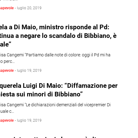
sapevole
-
luglio 20, 2019
la a Di Maio, ministro risponde al Pd:
inua a negare lo scandalo di Bibbiano, è
ale”
isa Cangemi "Partiamo dalle note di colore: oggi il Pd mi ha
to perc…
sapevole
-
luglio 19, 2019
 querela Luigi Di Maio: “Diffamazione per
hiesta sui minori di Bibbiano”
isa Cangemi "Le dichiarazioni demenziali del vicepremier Di
quale c…
sapevole
-
luglio 19, 2019