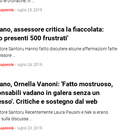
o le cronache, vi …
sapevole
-
luglio 25, 2019
ano, assessore critica la fiaccolata:
o presenti 500 frustrati'
tore Santoru Hanno fatto discutere alcune affermazioni fatte
essore …
sapevole
-
luglio 24, 2019
ano, Ornella Vanoni: 'Fatto mostruoso,
nsabili vadano in galera senza un
sso'. Critiche e sostegno dal web
atore Santoru Recentemente Laura Pausini e Nek si erano
 sulla discussa …
sapevole
-
luglio 23, 2019