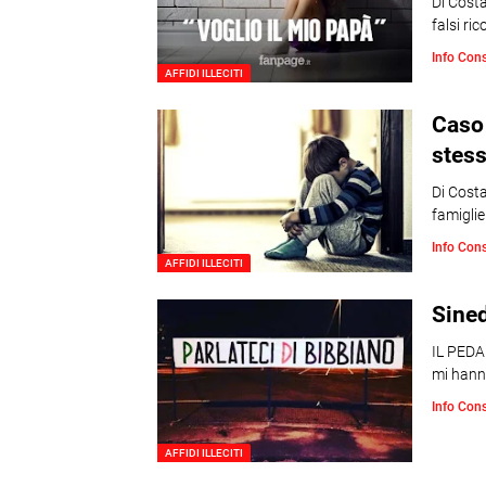
Di Costa
falsi ric
Info Con
AFFIDI ILLECITI
Caso
stes
Di Costa
famigli
Info Con
AFFIDI ILLECITI
Sine
IL PEDA
mi hann
Info Con
AFFIDI ILLECITI