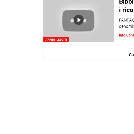
Bibbi
i ric
FANPAGE
denomin
Info Con
AFFIDI ILLECITI
Ca