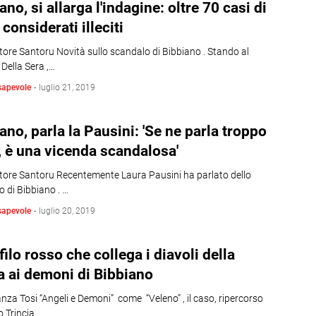
ano, si allarga l'indagine: oltre 70 casi di
 considerati illeciti
tore Santoru Novità sullo scandalo di Bibbiano . Stando al
 Della Sera ,…
sapevole
-
luglio 21, 2019
ano, parla la Pausini: 'Se ne parla troppo
 è una vicenda scandalosa'
atore Santoru Recentemente Laura Pausini ha parlato dello
 di Bibbiano . …
sapevole
-
luglio 20, 2019
filo rosso che collega i diavoli della
 ai demoni di Bibbiano
nza Tosi “Angeli e Demoni” come “Veleno” , il caso, ripercorso
o Trincia…