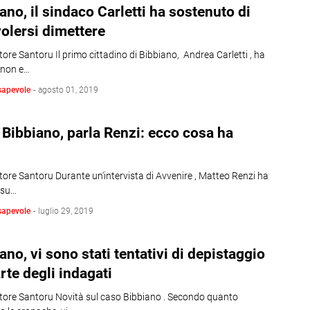
ano, il sindaco Carletti ha sostenuto di
olersi dimettere
tore Santoru Il primo cittadino di Bibbiano, Andrea Carletti , ha
 non e…
sapevole
-
agosto 01, 2019
Bibbiano, parla Renzi: ecco cosa ha
tore Santoru Durante un'intervista di Avvenire , Matteo Renzi ha
 su…
sapevole
-
luglio 29, 2019
ano, vi sono stati tentativi di depistaggio
rte degli indagati
atore Santoru Novità sul caso Bibbiano . Secondo quanto