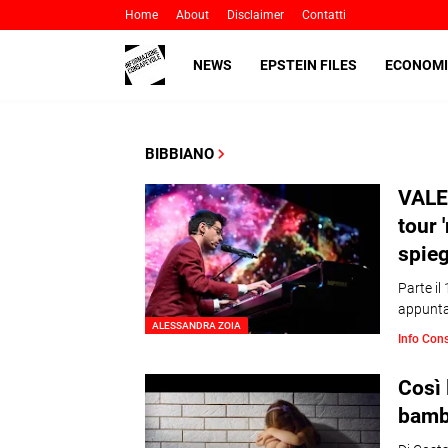
Home
About
Disclaimer
Contatti
NEWS
EPSTEIN FILES
ECONOMI
BIBBIANO
VALER
tour 
spieg
Parte il
appuntam
ALESSANDRA ZOIA
Info Con
Così 
bamb