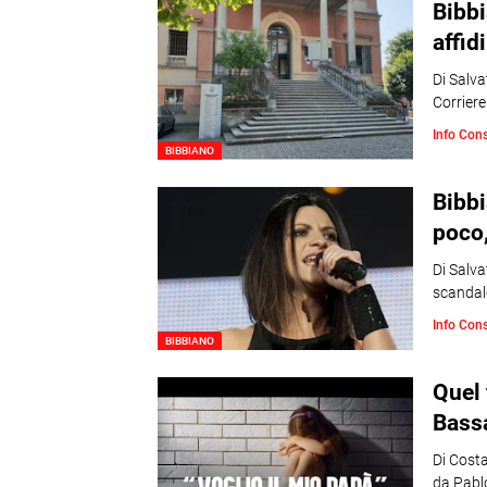
Bibbi
affidi
Di Salva
Corriere
Info Con
BIBBIANO
Bibbi
poco,
Di Salv
scandalo
Info Con
BIBBIANO
Quel 
Bassa
Di Costa
da Pabl