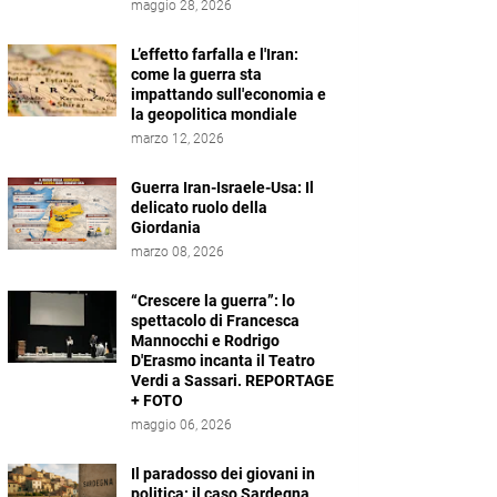
maggio 28, 2026
L’effetto farfalla e l'Iran:
come la guerra sta
impattando sull'economia e
la geopolitica mondiale
marzo 12, 2026
Guerra Iran-Israele-Usa: Il
delicato ruolo della
Giordania
marzo 08, 2026
“Crescere la guerra”: lo
spettacolo di Francesca
Mannocchi e Rodrigo
D'Erasmo incanta il Teatro
Verdi a Sassari. REPORTAGE
+ FOTO
maggio 06, 2026
Il paradosso dei giovani in
politica: il caso Sardegna