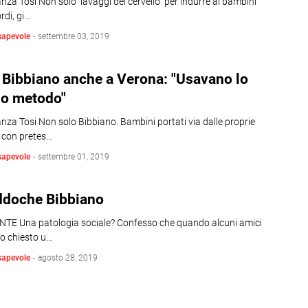
nza Tosi Non solo lavaggi del cervello per indurre ai bambini
ordi, gi…
sapevole
-
settembre 03, 2019
 Bibbiano anche a Verona: "Usavano lo
so metodo"
nza Tosi Non solo Bibbiano. Bambini portati via dalle proprie
e con pretes…
sapevole
-
settembre 01, 2019
ddoche Bibbiano
NTE Una patologia sociale? Confesso che quando alcuni amici
o chiesto u…
sapevole
-
agosto 28, 2019