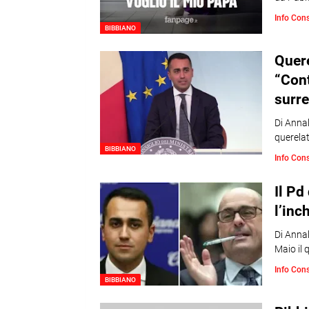
Info Con
BIBBIANO
Quere
“Cont
surre
Di Annal
querela
BIBBIANO
Info Con
Il Pd
l’inc
Di Annal
Maio il 
Info Con
BIBBIANO