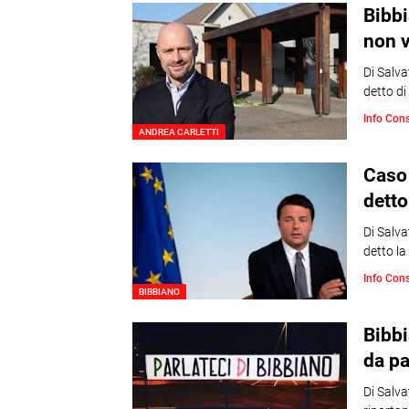
Bibbi
non v
Di Salva
detto di
Info Con
ANDREA CARLETTI
Caso 
detto
Di Salva
detto la
Info Con
BIBBIANO
Bibbi
da pa
Di Salv