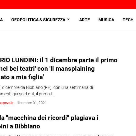
A
GEOPOLITICA & SICUREZZA
ARTE
MUSICA
TECH
IO LUNDINI: il 1 dicembre parte il primo
'nei bei teatri' con 'Il mansplaining
ato a mia figlia'
 1 dicembre da Bibbiano (RE), con una settimana di
enti già sold out, il primo t…
sapevole
-
dicembre 01, 2021
la "macchina dei ricordi" ​plagiava i
ini a Bibbiano