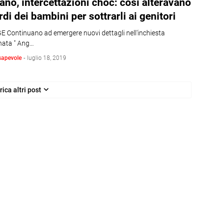
ano, intercettazioni choc: così alteravano
ordi dei bambini per sottrarli ai genitori
 Continuano ad emergere nuovi dettagli nell'inchiesta
ata " Ang…
sapevole
-
luglio 18, 2019
rica altri post